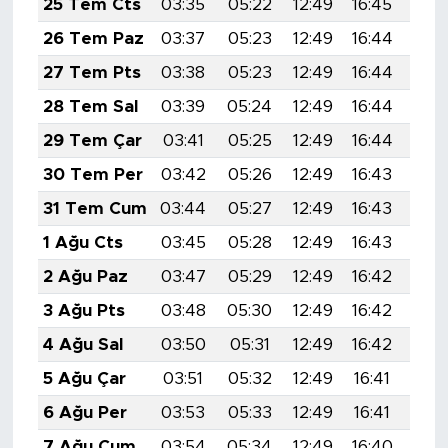
25 Tem Cts
03:35
05:22
12:49
16:45
20:
26 Tem Paz
03:37
05:23
12:49
16:44
20:
27 Tem Pts
03:38
05:23
12:49
16:44
20:
28 Tem Sal
03:39
05:24
12:49
16:44
20:
29 Tem Çar
03:41
05:25
12:49
16:44
20:
30 Tem Per
03:42
05:26
12:49
16:43
20:
31 Tem Cum
03:44
05:27
12:49
16:43
20:
1 Ağu Cts
03:45
05:28
12:49
16:43
20:
2 Ağu Paz
03:47
05:29
12:49
16:42
20:
3 Ağu Pts
03:48
05:30
12:49
16:42
19:
4 Ağu Sal
03:50
05:31
12:49
16:42
19:
5 Ağu Çar
03:51
05:32
12:49
16:41
19:
6 Ağu Per
03:53
05:33
12:49
16:41
19:
7 Ağu Cum
03:54
05:34
12:49
16:40
19: