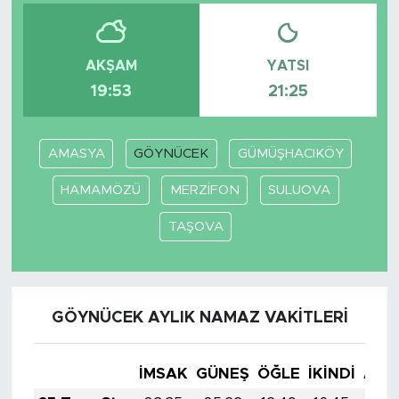
AKŞAM
YATSI
19:53
21:25
AMASYA
GÖYNÜCEK
GÜMÜŞHACIKÖY
HAMAMÖZÜ
MERZİFON
SULUOVA
TAŞOVA
GÖYNÜCEK AYLIK NAMAZ VAKITLERI
İMSAK
GÜNEŞ
ÖĞLE
İKINDI
AKŞ