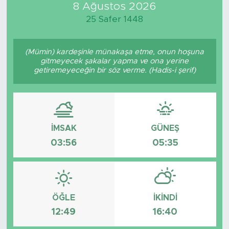
8 Ağustos 2026
25 Safer 1448
(Mümin) kardeşinle münakaşa etme, onun hoşuna
gitmeyecek şakalar yapma ve ona yerine
getiremeyeceğin bir söz verme. (Hadis-i şerif)
İMSAK
GÜNEŞ
03:56
05:35
ÖĞLE
İKINDI
12:49
16:40