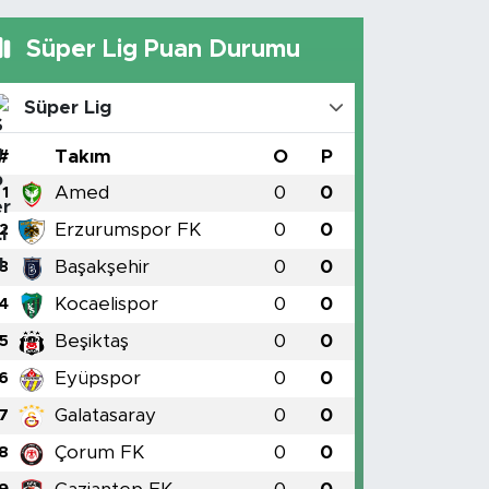
Süper Lig Puan Durumu
Süper Lig
#
Takım
O
P
Amed
0
0
1
Erzurumspor FK
0
0
2
Başakşehir
0
0
3
Kocaelispor
0
0
4
Beşiktaş
0
0
5
Eyüpspor
0
0
6
Galatasaray
0
0
7
Çorum FK
0
0
8