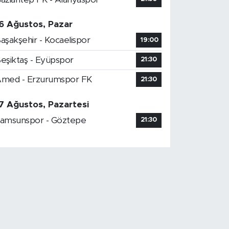
6 Ağustos, Pazar
aşakşehir - Kocaelispor
19:00
eşiktaş - Eyüpspor
21:30
med - Erzurumspor FK
21:30
7 Ağustos, Pazartesi
amsunspor - Göztepe
21:30