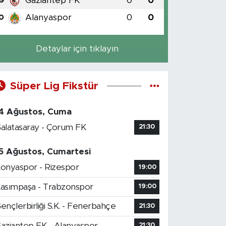
Gaziantep FK
0
0
9
Alanyaspor
0
0
0
Detaylar için tıklayın
Süper Lig Fikstür
4 Ağustos, Cuma
alatasaray - Çorum FK
21:30
5 Ağustos, Cumartesi
onyaspor - Rizespor
19:00
asımpaşa - Trabzonspor
19:00
ençlerbirliği S.K. - Fenerbahçe
21:30
aziantep FK - Alanyaspor
21:30