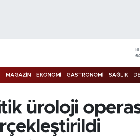
B
6
D
4
E
5
R
MAGAZİN
EKONOMİ
GASTRONOMİ
SAĞLIK
DE
S
6
G
6
tik üroloji oper
B
1
çekleştirildi