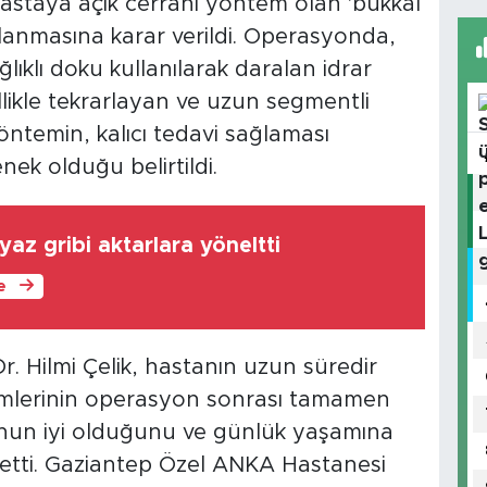
astaya açık cerrahi yöntem olan 'bukkal
lanmasına karar verildi. Operasyonda,
lıklı doku kullanılarak daralan idrar
ellikle tekrarlayan ve uzun segmentli
öntemin, kalıcı tedavi sağlaması
nek olduğu belirtildi.
yaz gribi aktarlara yöneltti
le
. Hilmi Çelik, hastanın uzun süredir
mlerinin operasyon sonrası tamamen
unun iyi olduğunu ve günlük yaşamına
 etti. Gaziantep Özel ANKA Hastanesi