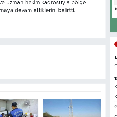
ler ve uzman hekim kadrosuyla bölge
1
nmaya devam ettiklerini belirtti.
1
G
1
K
K
G
G