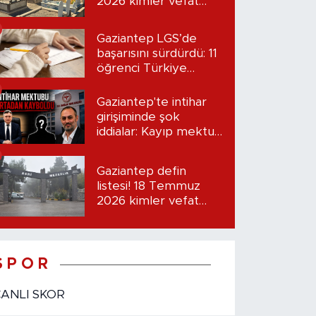
2026 kimler vefat
etti?
Gaziantep LGS’de
başarısını sürdürdü: 11
öğrenci Türkiye
birincisi oldu
Gaziantep'te intihar
girişiminde şok
iddialar: Kayıp mektup
iddiası gündemde
Gaziantep defin
listesi! 18 Temmuz
2026 kimler vefat
etti?
S P O R
CANLI SKOR