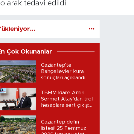
larak tedavi edildi.
ükleniyor...
En Çok Okunanlar
Gaziantep'te
Bahçelievler kura
sonuçları açıklandı
TBMM İdare Amiri
Sermet Atay’dan trol
hesaplara sert çıkış:
“Seni bulacağım”
Gaziantep defin
listesi! 25 Temmuz