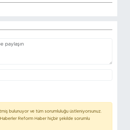
tmiş bulunuyor ve tüm sorumluluğu üstleniyorsunuz.
Haberler Reform Haber hiçbir şekilde sorumlu