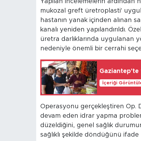
Yapılan incelemelerin ardından h
mukozal greft üretroplasti' uygu
hastanın yanak içinden alınan sağ
kanalı yeniden yapılandırıldı. Öz
üretra darlıklarında uygulanan y
nedeniyle önemli bir cerrahi seçe
Gaziantep'te 
İçeriği Görüntü
Operasyonu gerçekleştiren Op. Dr
devam eden idrar yapma proble
düzeldiğini, genel sağlık durum
sağlıklı şekilde döndüğünü ifade