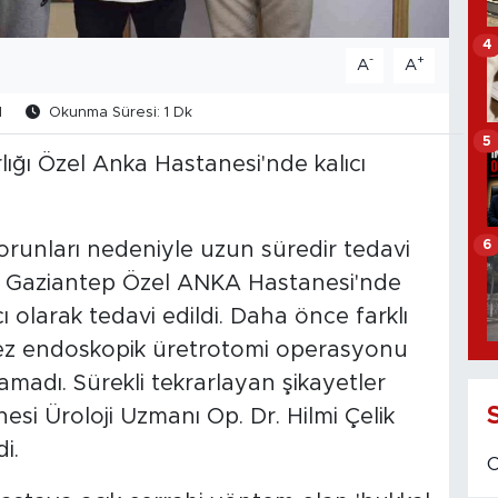
4
-
+
A
A
1
Okunma Süresi: 1 Dk
5
ğı Özel Anka Hastanesi'nde kalıcı
6
orunları nedeniyle uzun süredir tedavi
ı, Gaziantep Özel ANKA Hastanesi'nde
ı olarak tedavi edildi. Daha önce farklı
 kez endoskopik üretrotomi operasyonu
amadı. Sürekli tekrarlayan şikayetler
si Üroloji Uzmanı Op. Dr. Hilmi Çelik
i.