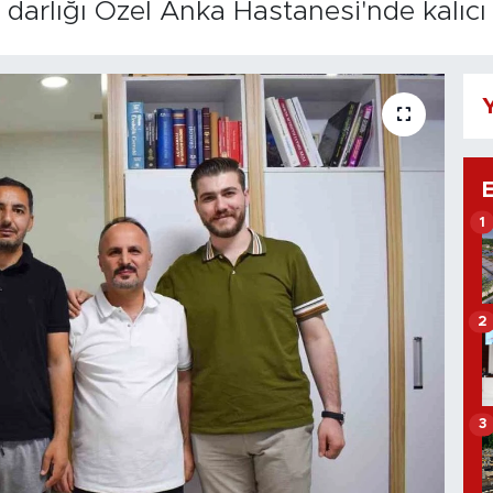
arlığı Özel Anka Hastanesi'nde kalıcı o
Y
1
2
3