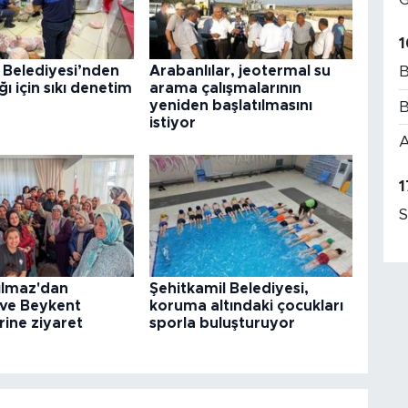
1
 Belediyesi’nden
Arabanlılar, jeotermal su
B
ğı için sıkı denetim
arama çalışmalarının
yeniden başlatılmasını
B
istiyor
A
1
S
ılmaz'dan
Şehitkamil Belediyesi,
 ve Beykent
koruma altındaki çocukları
rine ziyaret
sporla buluşturuyor