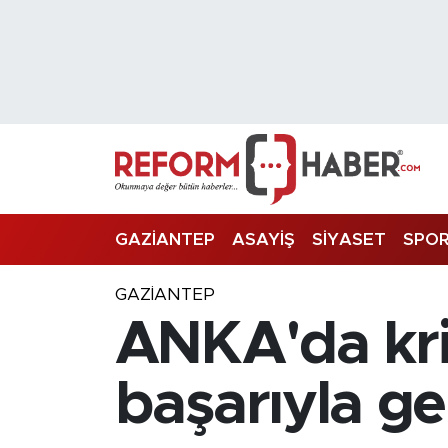
Nöbetçi Eczaneler
Hava Durumu
Trafik Durumu
Süper Lig Puan Durumu ve Fikstür
GAZİANTEP
ASAYİŞ
SİYASET
SPO
Tüm Manşetler
GAZIANTEP
ANKA'da kri
Son Dakika Haberleri
Haber Arşivi
başarıyla ger