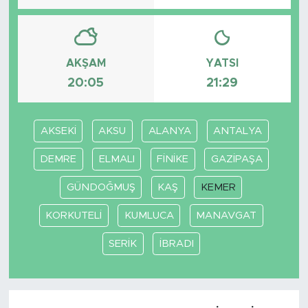
AKŞAM
YATSI
20:05
21:29
AKSEKİ
AKSU
ALANYA
ANTALYA
DEMRE
ELMALI
FİNİKE
GAZİPAŞA
GÜNDOĞMUŞ
KAŞ
KEMER
KORKUTELİ
KUMLUCA
MANAVGAT
SERİK
İBRADI