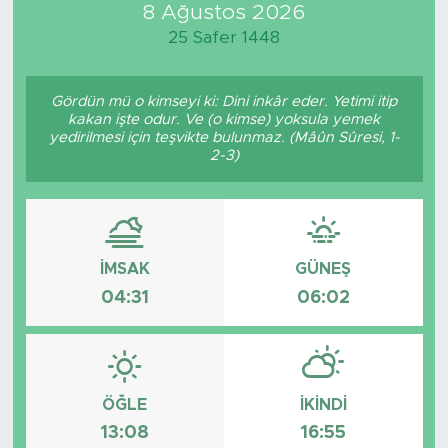
8 Ağustos 2026
25 Safer 1448
Gördün mü o kimseyi ki: Dini inkâr eder. Yetimi itip
kakan işte odur. Ve (o kimse) yoksula yemek
yedirilmesi için teşvikte bulunmaz. (Mâûn Sûresi, 1-
2-3)
İMSAK
GÜNEŞ
04:31
06:02
ÖĞLE
İKINDI
13:08
16:55