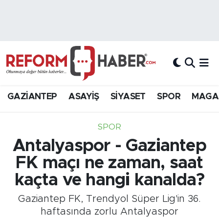
Nöbetçi Eczaneler
Hava Durumu
Trafik Durumu
GAZİANTEP
ASAYİŞ
SİYASET
SPOR
MAGA
Süper Lig Puan Durumu ve Fikstür
SPOR
Tüm Manşetler
Antalyaspor - Gaziantep
FK maçı ne zaman, saat
Son Dakika Haberleri
kaçta ve hangi kanalda?
Haber Arşivi
Gaziantep FK, Trendyol Süper Lig'in 36.
haftasında zorlu Antalyaspor