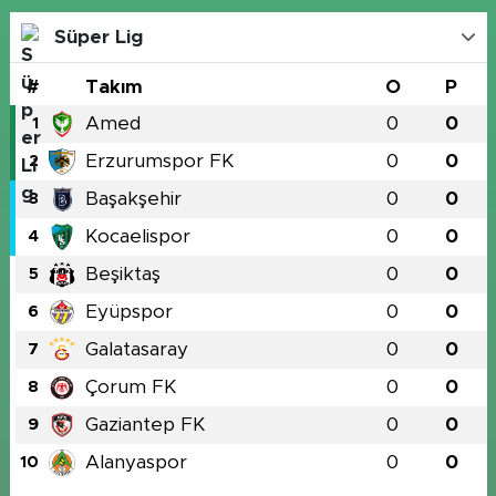
Süper Lig
#
Takım
O
P
Amed
0
0
1
Erzurumspor FK
0
0
2
Başakşehir
0
0
3
Kocaelispor
0
0
4
Beşiktaş
0
0
5
Eyüpspor
0
0
6
Galatasaray
0
0
7
Çorum FK
0
0
8
Gaziantep FK
0
0
9
Alanyaspor
0
0
10