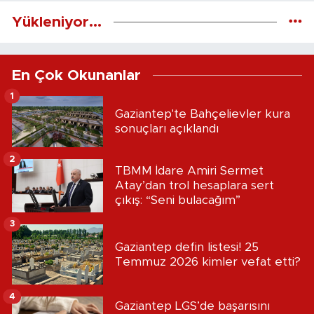
Yükleniyor...
En Çok Okunanlar
1
Gaziantep'te Bahçelievler kura
sonuçları açıklandı
2
TBMM İdare Amiri Sermet
Atay’dan trol hesaplara sert
çıkış: “Seni bulacağım”
3
Gaziantep defin listesi! 25
Temmuz 2026 kimler vefat etti?
4
Gaziantep LGS’de başarısını