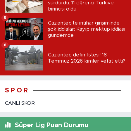
sürdürdü: 11 öğrenci Türkiye
birincisi oldu
5
Gaziantep'te intihar girişiminde
şok iddialar: Kayıp mektup iddiası
gündemde
6
Gaziantep defin listesi! 18
Temmuz 2026 kimler vefat etti?
S P O R
CANLI SKOR
Süper Lig Puan Durumu