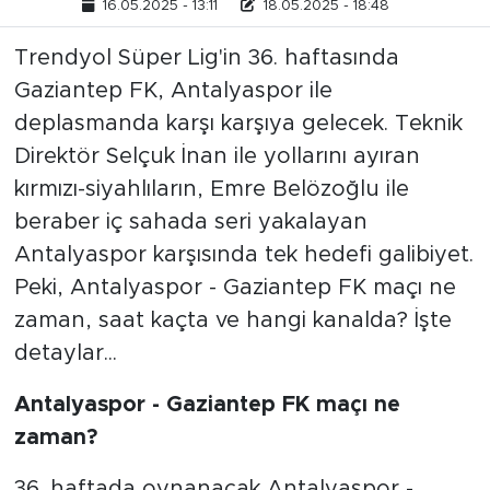
16.05.2025 - 13:11
18.05.2025 - 18:48
Trendyol Süper Lig'in 36. haftasında
Gaziantep FK, Antalyaspor ile
deplasmanda karşı karşıya gelecek. Teknik
Direktör Selçuk İnan ile yollarını ayıran
kırmızı-siyahlıların, Emre Belözoğlu ile
beraber iç sahada seri yakalayan
Antalyaspor karşısında tek hedefi galibiyet.
Peki, Antalyaspor - Gaziantep FK maçı ne
zaman, saat kaçta ve hangi kanalda? İşte
detaylar...
Antalyaspor - Gaziantep FK maçı ne
zaman?
36. haftada oynanacak Antalyaspor -