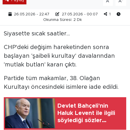
A
A
26.05.2026 - 22:47
27.05.2026 - 00:07
1
Okunma Süresi: 2 Dk
Siyasette sıcak saatler...
CHP'deki değişim hareketinden sonra
başlayan 'şaibeli kurultay' davalarından
'mutlak butlan' kararı çıktı.
Partide tüm makamlar, 38. Olağan
Kurultayı öncesindeki isimlere iade edildi.
Devlet Bahçeli'nin
Haluk Levent ile ilgili
söylediği sözler
yeniden gündemde