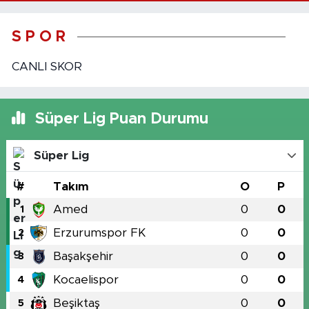
S P O R
CANLI SKOR
Süper Lig Puan Durumu
Süper Lig
#
Takım
O
P
Amed
0
0
1
Erzurumspor FK
0
0
2
Başakşehir
0
0
3
Kocaelispor
0
0
4
Beşiktaş
0
0
5