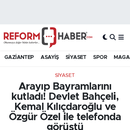
Nöbetçi Eczaneler
Hava Durumu
Trafik Durumu
GAZİANTEP
ASAYİŞ
SİYASET
SPOR
MAGA
Süper Lig Puan Durumu ve Fikstür
SİYASET
Tüm Manşetler
Arayıp Bayramlarını
kutladı! Devlet Bahçeli,
Son Dakika Haberleri
Kemal Kılıçdaroğlu ve
Haber Arşivi
Özgür Özel ile telefonda
görüştü