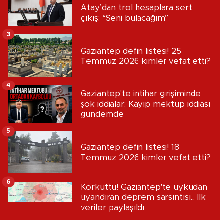
Atay’dan trol hesaplara sert
çıkış: “Seni bulacağım”
3
Gaziantep defin listesi! 25
Temmuz 2026 kimler vefat etti?
4
Gaziantep'te intihar girişiminde
şok iddialar: Kayıp mektup iddiası
gündemde
5
Gaziantep defin listesi! 18
Temmuz 2026 kimler vefat etti?
6
Korkuttu! Gaziantep'te uykudan
uyandıran deprem sarsıntısı... İlk
veriler paylaşıldı