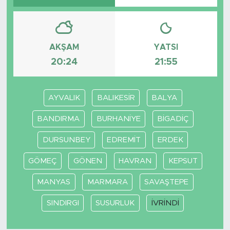
AKŞAM
YATSI
20:24
21:55
AYVALIK
BALIKESİR
BALYA
BANDIRMA
BURHANİYE
BİGADİÇ
DURSUNBEY
EDREMİT
ERDEK
GÖMEÇ
GÖNEN
HAVRAN
KEPSUT
MANYAS
MARMARA
SAVAŞTEPE
SINDIRGI
SUSURLUK
İVRİNDİ