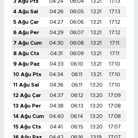
3 Ağu Pts
04:24
06:04
13:21
17:13
20:
4 Ağu Sal
04:26
06:05
13:21
17:13
20:
5 Ağu Çar
04:27
06:06
13:21
17:12
20:
6 Ağu Per
04:29
06:07
13:21
17:12
20:
7 Ağu Cum
04:30
06:08
13:21
17:11
20:
8 Ağu Cts
04:31
06:09
13:21
17:11
20:
9 Ağu Paz
04:33
06:10
13:21
17:10
20:
10 Ağu Pts
04:34
06:11
13:21
17:10
20:
11 Ağu Sal
04:36
06:11
13:20
17:10
20:
12 Ağu Çar
04:37
06:12
13:20
17:09
20:
13 Ağu Per
04:38
06:13
13:20
17:08
20:
14 Ağu Cum
04:40
06:14
13:20
17:08
20:
15 Ağu Cts
04:41
06:15
13:20
17:07
20:
16 Ağu Paz
04:42
06:16
13:19
17:07
20: