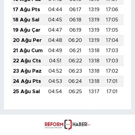
17 Ağu Pts
04:44
06:17
13:19
17:06
20:
18 Ağu Sal
04:45
06:18
13:19
17:05
20:
19 Ağu Çar
04:47
06:19
13:19
17:05
20:
20 Ağu Per
04:48
06:20
13:19
17:04
20:
21 Ağu Cum
04:49
06:21
13:18
17:03
20:
22 Ağu Cts
04:51
06:22
13:18
17:03
20:
23 Ağu Paz
04:52
06:23
13:18
17:02
20:
24 Ağu Pts
04:53
06:24
13:18
17:01
20:
25 Ağu Sal
04:54
06:25
13:17
17:01
20: