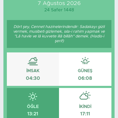
7 Ağustos 2026
24 Safer 1448
Dört şey, Cennet hazinelerindendir: Sadakayı gizli
vermek, musibeti gizlemek, sıla-i rahim yapmak ve
"Lâ havle ve lâ kuvvete illâ billâh" demek. (Hadis-i
şerif)
İMSAK
GÜNEŞ
04:30
06:08
ÖĞLE
İKINDI
13:21
17:11