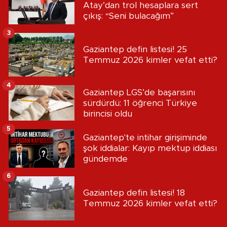
Atay’dan trol hesaplara sert
çıkış: “Seni bulacağım”
3
Gaziantep defin listesi! 25
Temmuz 2026 kimler vefat etti?
4
Gaziantep LGS’de başarısını
sürdürdü: 11 öğrenci Türkiye
birincisi oldu
5
Gaziantep'te intihar girişiminde
şok iddialar: Kayıp mektup iddiası
gündemde
6
Gaziantep defin listesi! 18
Temmuz 2026 kimler vefat etti?