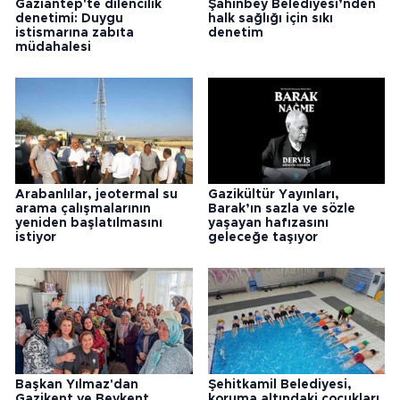
Gaziantep'te dilencilik
Şahinbey Belediyesi’nden
denetimi: Duygu
halk sağlığı için sıkı
istismarına zabıta
denetim
müdahalesi
Arabanlılar, jeotermal su
Gazikültür Yayınları,
arama çalışmalarının
Barak’ın sazla ve sözle
yeniden başlatılmasını
yaşayan hafızasını
istiyor
geleceğe taşıyor
Başkan Yılmaz'dan
Şehitkamil Belediyesi,
Gazikent ve Beykent
koruma altındaki çocukları