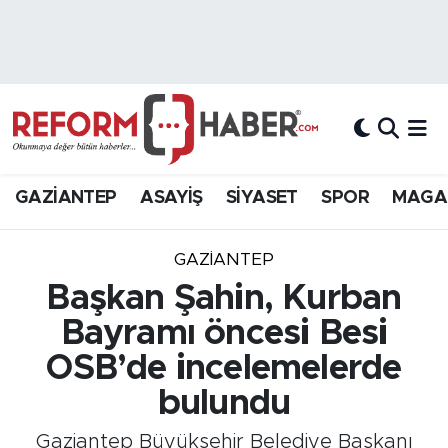
Nöbetçi Eczaneler
Hava Durumu
Trafik Durumu
GAZİANTEP
ASAYİŞ
SİYASET
SPOR
MAGA
Süper Lig Puan Durumu ve Fikstür
GAZIANTEP
Tüm Manşetler
Başkan Şahin, Kurban
Bayramı öncesi Besi
Son Dakika Haberleri
OSB’de incelemelerde
Haber Arşivi
bulundu
Gaziantep Büyükşehir Belediye Başkanı