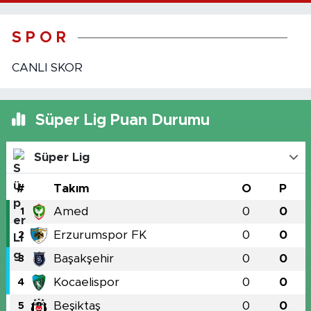
S P O R
CANLI SKOR
Süper Lig Puan Durumu
Süper Lig
#
Takım
O
P
Amed
0
0
1
Erzurumspor FK
0
0
2
Başakşehir
0
0
3
Kocaelispor
0
0
4
Beşiktaş
0
0
5