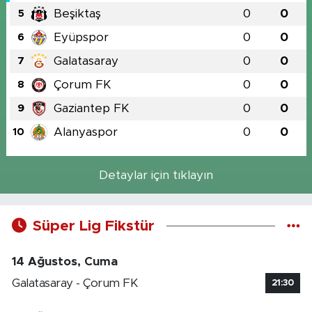
Beşiktaş
0
0
5
Eyüpspor
0
0
6
Galatasaray
0
0
7
Çorum FK
0
0
8
Gaziantep FK
0
0
9
Alanyaspor
0
0
10
Detaylar için tıklayın
Süper Lig Fikstür
14 Ağustos, Cuma
Galatasaray - Çorum FK
21:30