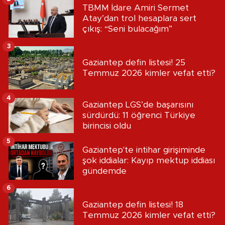
TBMM İdare Amiri Sermet
Atay’dan trol hesaplara sert
çıkış: “Seni bulacağım”
3
Gaziantep defin listesi! 25
Temmuz 2026 kimler vefat etti?
4
Gaziantep LGS’de başarısını
sürdürdü: 11 öğrenci Türkiye
birincisi oldu
5
Gaziantep'te intihar girişiminde
şok iddialar: Kayıp mektup iddiası
gündemde
6
Gaziantep defin listesi! 18
Temmuz 2026 kimler vefat etti?