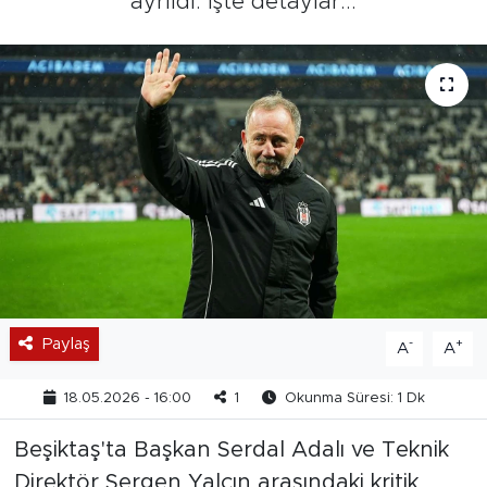
ayrıldı. İşte detaylar...
Paylaş
-
+
A
A
18.05.2026 - 16:00
1
Okunma Süresi: 1 Dk
Beşiktaş'ta Başkan Serdal Adalı ve Teknik
Direktör Sergen Yalçın arasındaki kritik