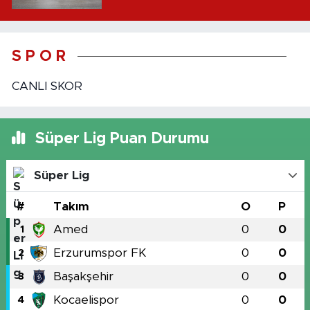
S P O R
CANLI SKOR
Süper Lig Puan Durumu
Süper Lig
#
Takım
O
P
Amed
0
0
1
Erzurumspor FK
0
0
2
Başakşehir
0
0
3
Kocaelispor
0
0
4