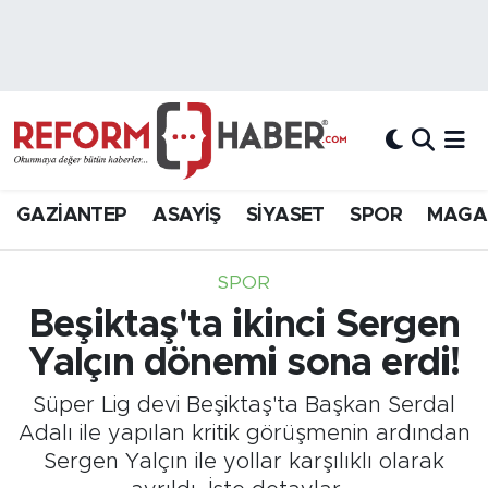
Nöbetçi Eczaneler
Hava Durumu
Trafik Durumu
GAZİANTEP
ASAYİŞ
SİYASET
SPOR
MAGA
Süper Lig Puan Durumu ve Fikstür
SPOR
Tüm Manşetler
Beşiktaş'ta ikinci Sergen
Yalçın dönemi sona erdi!
Son Dakika Haberleri
Süper Lig devi Beşiktaş'ta Başkan Serdal
Haber Arşivi
Adalı ile yapılan kritik görüşmenin ardından
Sergen Yalçın ile yollar karşılıklı olarak