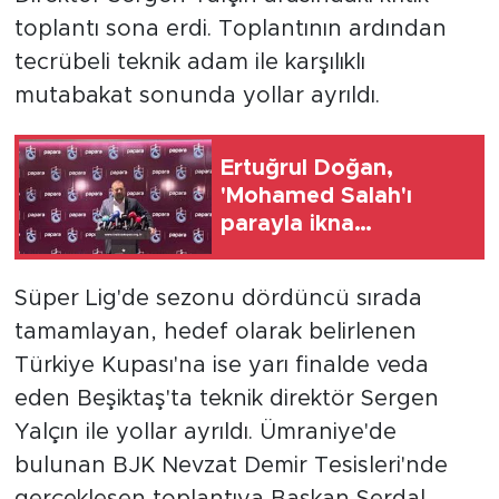
toplantı sona erdi. Toplantının ardından
tecrübeli teknik adam ile karşılıklı
mutabakat sonunda yollar ayrıldı.
Ertuğrul Doğan,
'Mohamed Salah'ı
parayla ikna
edemezsiniz'
Süper Lig'de sezonu dördüncü sırada
tamamlayan, hedef olarak belirlenen
Türkiye Kupası'na ise yarı finalde veda
eden Beşiktaş'ta teknik direktör Sergen
Yalçın ile yollar ayrıldı. Ümraniye'de
bulunan BJK Nevzat Demir Tesisleri'nde
gerçekleşen toplantıya Başkan Serdal