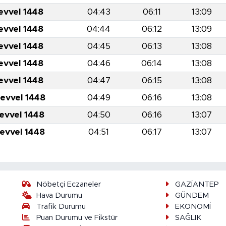
evvel 1448
04:43
06:11
13:09
evvel 1448
04:44
06:12
13:09
evvel 1448
04:45
06:13
13:08
evvel 1448
04:46
06:14
13:08
evvel 1448
04:47
06:15
13:08
levvel 1448
04:49
06:16
13:08
levvel 1448
04:50
06:16
13:07
levvel 1448
04:51
06:17
13:07
Nöbetçi Eczaneler
GAZİANTEP
Hava Durumu
GÜNDEM
Trafik Durumu
EKONOMİ
Puan Durumu ve Fikstür
SAĞLIK