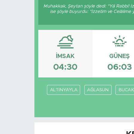
Muhakkak, Şeytan şöyle dedi: "Yâ Rabbi! İz
ise şöyle buyurdu: "İzzetim ve Celâlime
İMSAK
GÜNEŞ
04:30
06:03
ALTINYAYLA
AĞLASUN
BUCAK