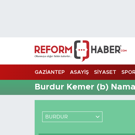
Nöbetçi Eczaneler
Hava Durumu
Trafik Durumu
Süper Lig Puan Durumu ve Fikstür
GAZİANTEP
ASAYİŞ
SİYASET
SPO
Tüm Manşetler
Burdur Kemer (b) Namaz
Son Dakika Haberleri
Haber Arşivi
BURDUR