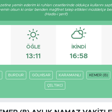
zetine yemin ederim ki ruhları cesetlerinde oldukça kullarını sa
 yemin olsun ki onlar benden mağfiret talep ettikleri müddetçe 
(Hadis-i şerif)
ÖĞLE
İKINDI
13:11
16:58
BURDUR
GÖLHİSAR
KARAMANLI
KEMER (B)
ÇELTİKCİ