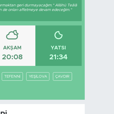
ptırmaktan geri durmayacağım." Allâhü Teâlâ
ben de onları affetmeye devam edeceğim."
AKŞAM
YATSI
20:08
21:34
TEFENNİ
YEŞİLOVA
ÇAVDIR