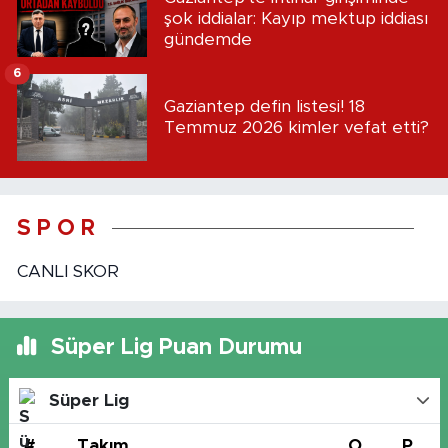
şok iddialar: Kayıp mektup iddiası
gündemde
6
Gaziantep defin listesi! 18
Temmuz 2026 kimler vefat etti?
S P O R
CANLI SKOR
Süper Lig Puan Durumu
Süper Lig
#
Takım
O
P