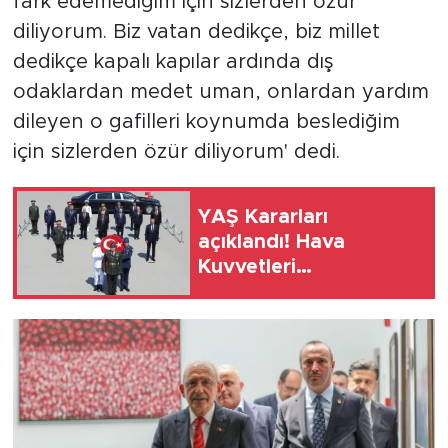
fark edemediğim için sizlerden özür
diliyorum. Biz vatan dedikçe, biz millet
dedikçe kapalı kapılar ardında dış
odaklardan medet uman, onlardan yardım
dileyen o gafilleri koynumda beslediğim
için sizlerden özür diliyorum' dedi.
YAŞ Kararları
açıklandı! Hava
Kuvvetleri
Komutanlığı'na
Orgeneral Rafet
Dalkıran atandı