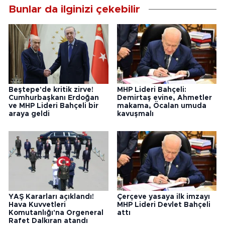
Bunlar da ilginizi çekebilir
Beştepe'de kritik zirve!
MHP Lideri Bahçeli:
Cumhurbaşkanı Erdoğan
Demirtaş evine, Ahmetler
ve MHP Lideri Bahçeli bir
makama, Öcalan umuda
araya geldi
kavuşmalı
YAŞ Kararları açıklandı!
Çerçeve yasaya ilk imzayı
Hava Kuvvetleri
MHP Lideri Devlet Bahçeli
Komutanlığı'na Orgeneral
attı
Rafet Dalkıran atandı