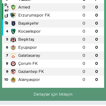
Amed
0
0
1
Erzurumspor FK
0
0
2
Başakşehir
0
0
3
Kocaelispor
0
0
4
Beşiktaş
0
0
5
Eyüpspor
0
0
6
Galatasaray
0
0
7
Çorum FK
0
0
8
Gaziantep FK
0
0
9
Alanyaspor
0
0
10
Detaylar için tıklayın