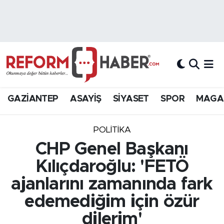
Nöbetçi Eczaneler
Hava Durumu
Trafik Durumu
GAZİANTEP
ASAYİŞ
SİYASET
SPOR
MAGA
Süper Lig Puan Durumu ve Fikstür
POLİTİKA
Tüm Manşetler
CHP Genel Başkanı
Kılıçdaroğlu: 'FETÖ
Son Dakika Haberleri
ajanlarını zamanında fark
Haber Arşivi
edemediğim için özür
dilerim'