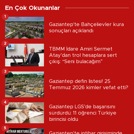
En Çok Okunanlar
1
Gaziantep'te Bahçelievler kura
sonuçları açıklandı
2
TBMM İdare Amiri Sermet
Atay’dan trol hesaplara sert
çıkış: “Seni bulacağım”
3
Gaziantep defin listesi! 25
Temmuz 2026 kimler vefat etti?
4
Gaziantep LGS’de başarısını
sürdürdü: 11 öğrenci Türkiye
birincisi oldu
5
Gaziantep'te intihar girişiminde