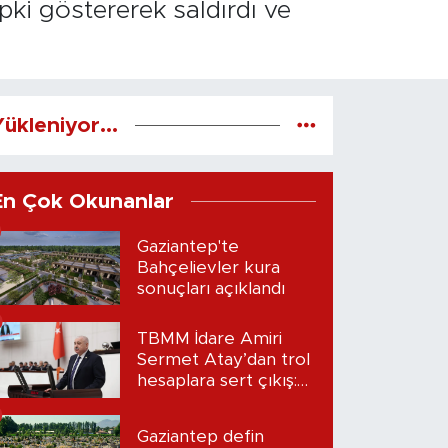
ki göstererek saldırdı ve
ükleniyor...
En Çok Okunanlar
Gaziantep'te
Bahçelievler kura
sonuçları açıklandı
TBMM İdare Amiri
Sermet Atay’dan trol
hesaplara sert çıkış:
“Seni bulacağım”
Gaziantep defin