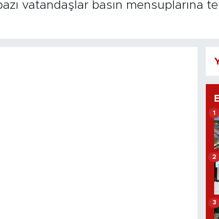
zı vatandaşlar basın mensuplarına tep
Y
1
2
3