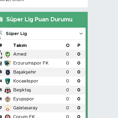
Süper Lig Puan Durumu
Süper Lig
#
Takım
O
P
Amed
0
0
1
Erzurumspor FK
0
0
2
Başakşehir
0
0
3
Kocaelispor
0
0
4
Beşiktaş
0
0
5
Eyüpspor
0
0
6
Galatasaray
0
0
7
Çorum FK
0
0
8