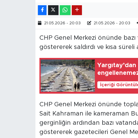
21.05.2026 - 20:03
21.05.2026 - 20:03
CHP Genel Merkezi önünde bazı 
göstererek saldırdı ve kısa süreli
Yargıtay’dan p
engelleneme
İçeriği Görüntü
CHP Genel Merkezi önünde topla
Sait Kahraman ile kameraman Bur
gerginliğin ardından bazı vatand
göstererek gazetecileri Genel Me