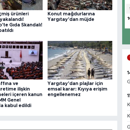
çmiş ürünleri
Konut mağdurlarına
1
yakalandı!
Yargıtay’dan müjde
'te Gıda Skandalı!
patıldı
1
G
ffına ve
Yargıtay’dan plajlar için
etime ilişkin
emsal karar: Kıyıya erişim
eleri içeren kanun
engellenemez
1
BMM Genel
K
a kabul edildi
K
G