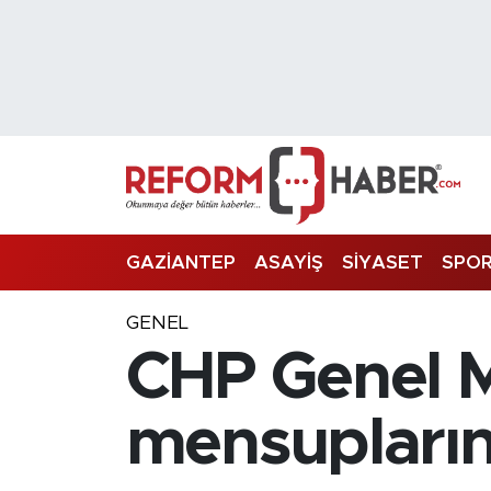
Nöbetçi Eczaneler
Hava Durumu
Trafik Durumu
Süper Lig Puan Durumu ve Fikstür
GAZİANTEP
ASAYİŞ
SİYASET
SPO
Tüm Manşetler
GENEL
CHP Genel M
Son Dakika Haberleri
Haber Arşivi
mensuplarına