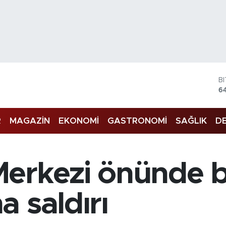
B
6
D
4
R
MAGAZİN
EKONOMİ
GASTRONOMİ
SAĞLIK
DE
E
5
S
6
G
erkezi önünde b
6
B
1
 saldırı