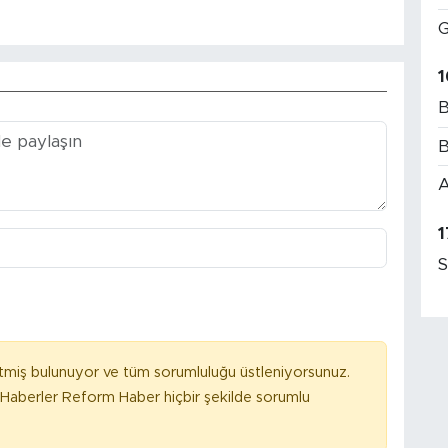
G
1
B
B
A
1
S
tmiş bulunuyor ve tüm sorumluluğu üstleniyorsunuz.
Haberler Reform Haber hiçbir şekilde sorumlu