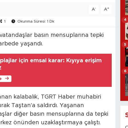
-
+
A
A
4
1
Okunma Süresi: 1 Dk
vatandaşlar basın mensuplarına tepki
 arbede yaşandı.
5
lajlar için emsal karar: Kıyıya erişim
z
6
le
nan kalabalık, TGRT Haber muhabiri
ak Taştan'a saldırdı. Yaşanan
aşlar diğer basın mensuplarına da tepki
rkez önünden uzaklaştırmaya çalıştı.