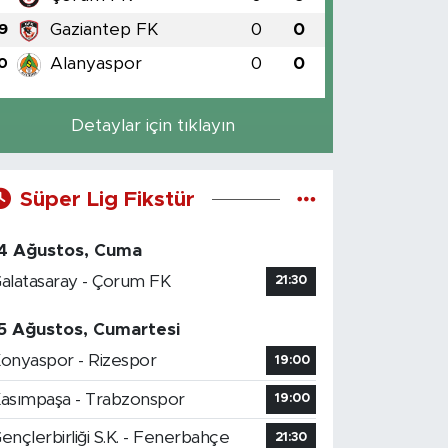
Gaziantep FK
0
0
9
Alanyaspor
0
0
0
Detaylar için tıklayın
Süper Lig Fikstür
4 Ağustos, Cuma
alatasaray - Çorum FK
21:30
5 Ağustos, Cumartesi
onyaspor - Rizespor
19:00
asımpaşa - Trabzonspor
19:00
ençlerbirliği S.K. - Fenerbahçe
21:30