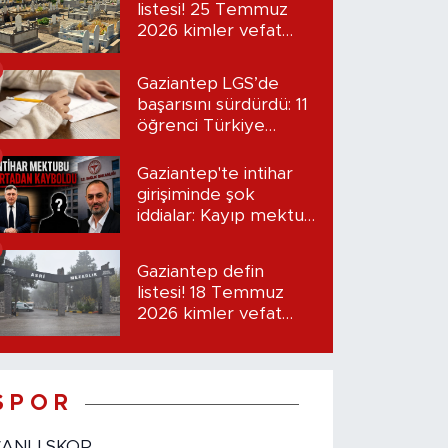
listesi! 25 Temmuz
2026 kimler vefat
etti?
Gaziantep LGS’de
başarısını sürdürdü: 11
öğrenci Türkiye
birincisi oldu
Gaziantep'te intihar
girişiminde şok
iddialar: Kayıp mektup
iddiası gündemde
Gaziantep defin
listesi! 18 Temmuz
2026 kimler vefat
etti?
S P O R
CANLI SKOR