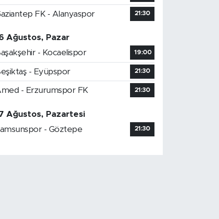
aziantep FK - Alanyaspor
21:30
6 Ağustos, Pazar
aşakşehir - Kocaelispor
19:00
eşiktaş - Eyüpspor
21:30
med - Erzurumspor FK
21:30
7 Ağustos, Pazartesi
amsunspor - Göztepe
21:30