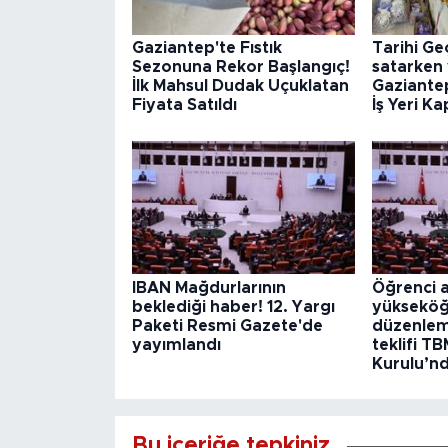
Gaziantep'te Fıstık
Tarihi Ge
Sezonuna Rekor Başlangıç!
satarken 
İlk Mahsul Dudak Uçuklatan
Gaziantep
Fiyata Satıldı
İş Yeri Ka
IBAN Mağdurlarının
Öğrenci a
beklediği haber! 12. Yargı
yükseköğr
Paketi Resmi Gazete'de
düzenlem
yayımlandı
teklifi T
Kurulu’nd
Bu içeriğe tepkiniz