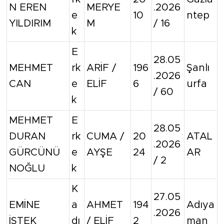
N EREN
MERYE
.2026
e
10
ntep
YILDIRIM
M
/ 16
k
E
28.05
MEHMET
rk
ARİF /
196
Şanlı
.2026
CAN
e
ELİF
6
urfa
/ 60
k
MEHMET
E
28.05
DURAN
rk
CUMA /
20
ATAL
.2026
GÜRCÜNÜ
e
AYŞE
24
AR
/ 2
NOĞLU
k
K
27.05
EMİNE
a
AHMET
194
Adıya
.2026
İSTEK
dı
/ ELİF
2
man