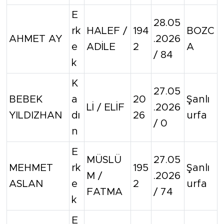
E
28.05
rk
HALEF /
194
BOZC
AHMET AY
.2026
e
ADİLE
2
A
/ 84
k
K
27.05
BEBEK
a
20
Şanlı
Lİ / ELİF
.2026
YILDIZHAN
dı
26
urfa
/ 0
n
E
MÜSLÜ
27.05
MEHMET
rk
195
Şanlı
M /
.2026
ASLAN
e
2
urfa
FATMA
/ 74
k
E