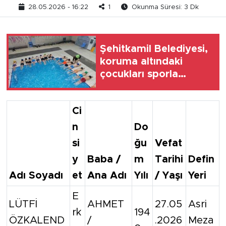
28.05.2026 - 16:22
1
Okunma Süresi: 3 Dk
Şehitkamil Belediyesi,
koruma altındaki
çocukları sporla
buluşturuyor
Ci
n
Do
si
ğu
Vefat
y
Baba /
m
Tarihi
Defin
Adı Soyadı
et
Ana Adı
Yılı
/ Yaşı
Yeri
E
LÜTFİ
AHMET
27.05
Asri
rk
194
ÖZKALEND
/
.2026
Meza