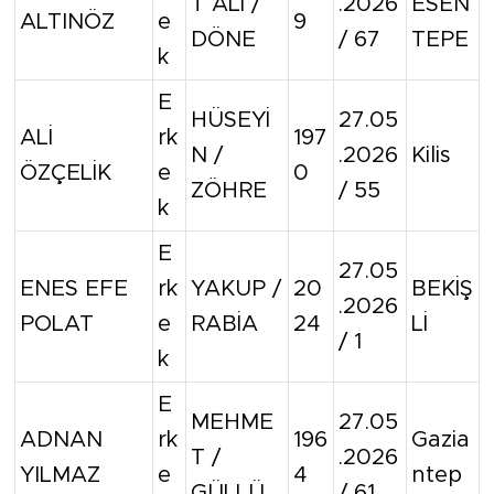
T ALİ /
.2026
ESEN
ALTINÖZ
e
9
DÖNE
/ 67
TEPE
k
E
HÜSEYİ
27.05
ALİ
rk
197
N /
.2026
Kilis
ÖZÇELİK
e
0
ZÖHRE
/ 55
k
E
27.05
ENES EFE
rk
YAKUP /
20
BEKİŞ
.2026
POLAT
e
RABİA
24
Lİ
/ 1
k
E
MEHME
27.05
ADNAN
rk
196
Gazia
T /
.2026
YILMAZ
e
4
ntep
GÜLLÜ
/ 61