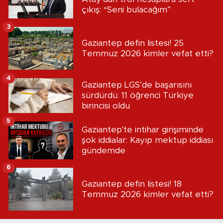
çıkış: “Seni bulacağım”
3
Gaziantep defin listesi! 25
Temmuz 2026 kimler vefat etti?
4
Gaziantep LGS’de başarısını
sürdürdü: 11 öğrenci Türkiye
birincisi oldu
5
Gaziantep'te intihar girişiminde
şok iddialar: Kayıp mektup iddiası
gündemde
6
Gaziantep defin listesi! 18
Temmuz 2026 kimler vefat etti?