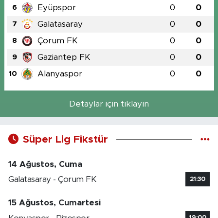
Eyüpspor
0
0
6
Galatasaray
0
0
7
Çorum FK
0
0
8
Gaziantep FK
0
0
9
Alanyaspor
0
0
10
Detaylar için tıklayın
Süper Lig Fikstür
14 Ağustos, Cuma
Galatasaray - Çorum FK
21:30
15 Ağustos, Cumartesi
19:00