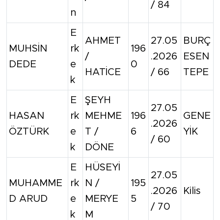
/ 84
n
E
AHMET
27.05
BURÇ
MUHSİN
rk
196
/
.2026
ESEN
DEDE
e
0
HATİCE
/ 66
TEPE
k
E
ŞEYH
27.05
HASAN
rk
MEHME
196
GENE
.2026
ÖZTÜRK
e
T /
6
YİK
/ 60
k
DÖNE
E
HÜSEYİ
27.05
MUHAMME
rk
N /
195
.2026
Kilis
D ARUD
e
MERYE
5
/ 70
k
M