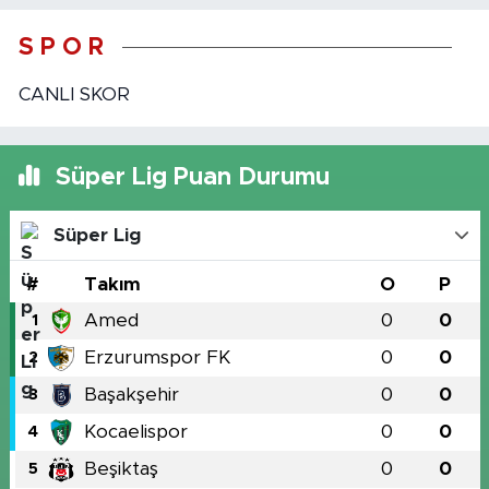
S P O R
CANLI SKOR
Süper Lig Puan Durumu
Süper Lig
#
Takım
O
P
Amed
0
0
1
Erzurumspor FK
0
0
2
Başakşehir
0
0
3
Kocaelispor
0
0
4
Beşiktaş
0
0
5