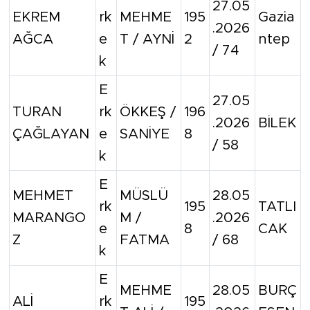
27.05
EKREM
rk
MEHME
195
Gazia
.2026
AĞCA
e
T / AYNİ
2
ntep
/ 74
k
E
27.05
TURAN
rk
ÖKKEŞ /
196
.2026
BİLEK
ÇAĞLAYAN
e
SANİYE
8
/ 58
k
E
MEHMET
MÜSLÜ
28.05
rk
195
TATLI
MARANGO
M /
.2026
e
8
CAK
Z
FATMA
/ 68
k
E
MEHME
28.05
BURÇ
ALİ
rk
195