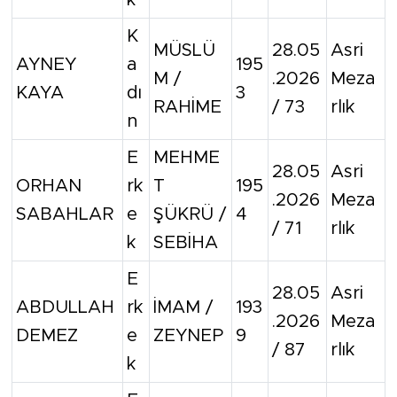
K
MÜSLÜ
28.05
Asri
AYNEY
a
195
M /
.2026
Meza
KAYA
dı
3
RAHİME
/ 73
rlık
n
E
MEHME
28.05
Asri
ORHAN
rk
T
195
.2026
Meza
SABAHLAR
e
ŞÜKRÜ /
4
/ 71
rlık
k
SEBİHA
E
28.05
Asri
ABDULLAH
rk
İMAM /
193
.2026
Meza
DEMEZ
e
ZEYNEP
9
/ 87
rlık
k