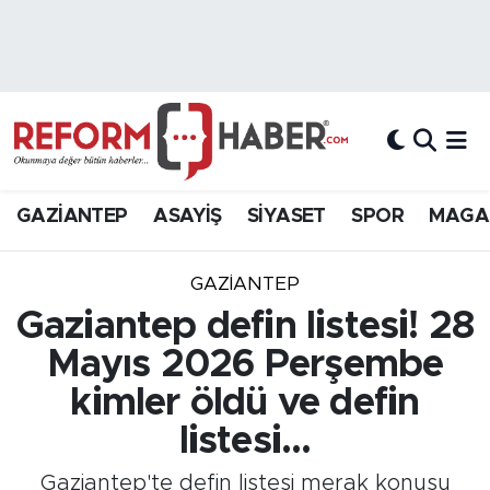
Nöbetçi Eczaneler
Hava Durumu
Trafik Durumu
GAZİANTEP
ASAYİŞ
SİYASET
SPOR
MAGA
Süper Lig Puan Durumu ve Fikstür
GAZIANTEP
Tüm Manşetler
Gaziantep defin listesi! 28
Mayıs 2026 Perşembe
Son Dakika Haberleri
kimler öldü ve defin
Haber Arşivi
listesi...
Gaziantep'te defin listesi merak konusu