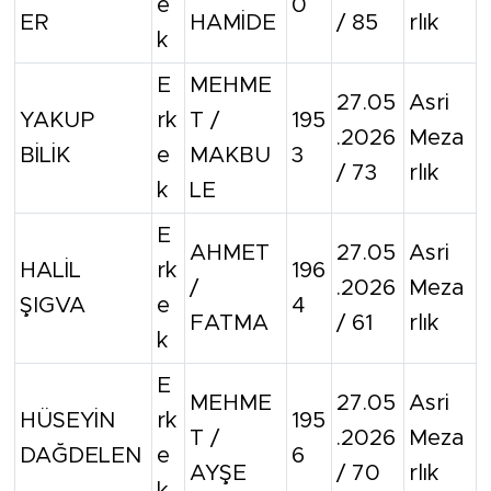
e
0
ER
HAMİDE
/ 85
rlık
k
E
MEHME
27.05
Asri
YAKUP
rk
T /
195
.2026
Meza
BİLİK
e
MAKBU
3
/ 73
rlık
k
LE
E
AHMET
27.05
Asri
HALİL
rk
196
/
.2026
Meza
ŞIGVA
e
4
FATMA
/ 61
rlık
k
E
MEHME
27.05
Asri
HÜSEYİN
rk
195
T /
.2026
Meza
DAĞDELEN
e
6
AYŞE
/ 70
rlık
k