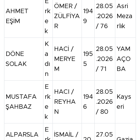
E
ÖMER /
28.05
Asri
AHMET
rk
194
ZÜLFİYA
.2026
Meza
EŞİM
e
9
R
/ 76
rlık
k
K
HACİ /
28.05
YAM
DÖNE
a
195
MERYE
.2026
AÇO
SOLAK
dı
5
M
/ 71
BA
n
E
HACI /
28.05
MUSTAFA
rk
194
Kays
REYHA
.2026
ŞAHBAZ
e
6
eri
N
/ 80
k
E
ALPARSLA
İSMAİL /
27.05
rk
20
Gazia