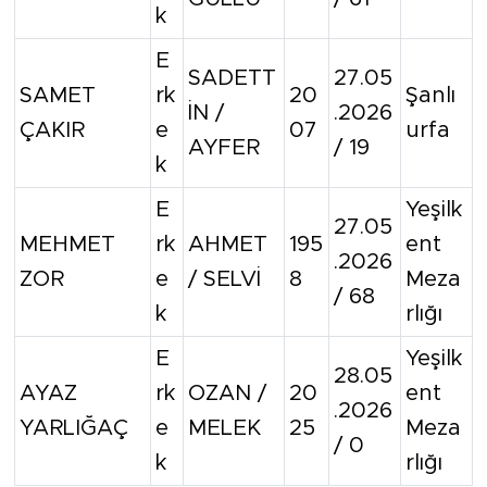
k
E
SADETT
27.05
SAMET
rk
20
Şanlı
İN /
.2026
ÇAKIR
e
07
urfa
AYFER
/ 19
k
E
Yeşilk
27.05
MEHMET
rk
AHMET
195
ent
.2026
ZOR
e
/ SELVİ
8
Meza
/ 68
k
rlığı
E
Yeşilk
28.05
AYAZ
rk
OZAN /
20
ent
.2026
YARLIĞAÇ
e
MELEK
25
Meza
/ 0
k
rlığı