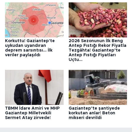
Korkuttu! Gaziantep'te
2026 Sezonunun İlk Beng
uykudan uyandıran
Antep Fıstığı Rekor Fiyatla
deprem sarsıntısı... İlk
Tezgâhta! Gaziantep’te
veriler paylaşıldı
Antep Fıstığı Fiyatları
Uçtu...
TBMM İdare Amiri ve MHP
Gaziantep’te şantiyede
Gaziantep Milletvekili
korkutan anlar! Beton
Sermet Atay zirvede!
mikseri devrildi