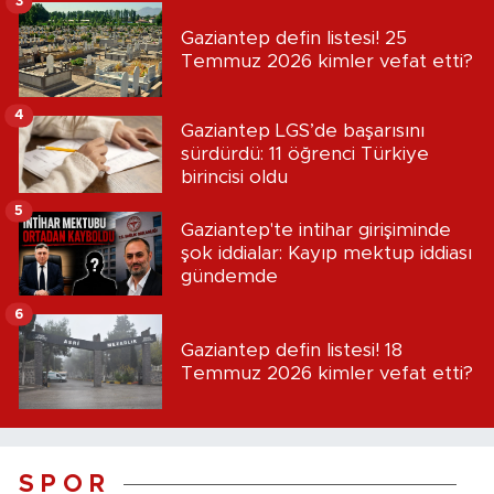
3
Gaziantep defin listesi! 25
Temmuz 2026 kimler vefat etti?
4
Gaziantep LGS’de başarısını
sürdürdü: 11 öğrenci Türkiye
birincisi oldu
5
Gaziantep'te intihar girişiminde
şok iddialar: Kayıp mektup iddiası
gündemde
6
Gaziantep defin listesi! 18
Temmuz 2026 kimler vefat etti?
S P O R