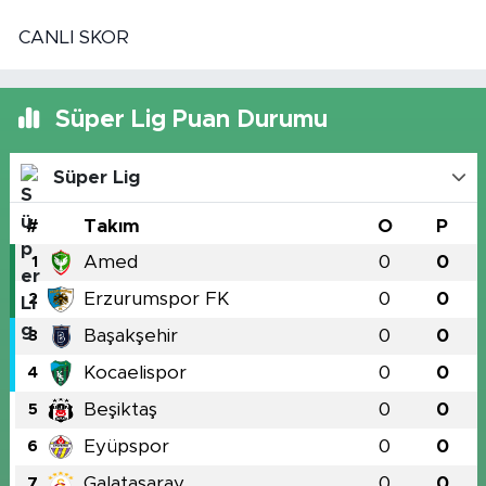
CANLI SKOR
Süper Lig Puan Durumu
Süper Lig
#
Takım
O
P
Amed
0
0
1
Erzurumspor FK
0
0
2
Başakşehir
0
0
3
Kocaelispor
0
0
4
Beşiktaş
0
0
5
Eyüpspor
0
0
6
Galatasaray
0
0
7