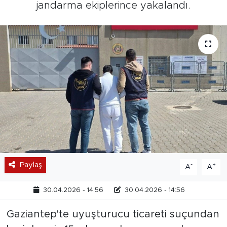
jandarma ekiplerince yakalandı.
Paylaş
-
+
A
A
30.04.2026 - 14:56
30.04.2026 - 14:56
Gaziantep'te uyuşturucu ticareti suçundan