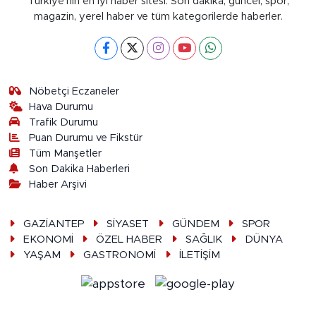
Türkiye'nin en iyi haber sitesi. Son dakika, güncel, spor,
magazin, yerel haber ve tüm kategorilerde haberler.
Nöbetçi Eczaneler
Hava Durumu
Trafik Durumu
Puan Durumu ve Fikstür
Tüm Manşetler
Son Dakika Haberleri
Haber Arşivi
GAZİANTEP
SİYASET
GÜNDEM
SPOR
EKONOMİ
ÖZEL HABER
SAĞLIK
DÜNYA
YAŞAM
GASTRONOMİ
İLETİŞİM