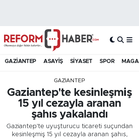
Nöbetçi Eczaneler
Hava Durumu
Trafik Durumu
GAZİANTEP
ASAYİŞ
SİYASET
SPOR
MAGA
Süper Lig Puan Durumu ve Fikstür
GAZIANTEP
Tüm Manşetler
Gaziantep'te kesinleşmiş
15 yıl cezayla aranan
Son Dakika Haberleri
şahıs yakalandı
Haber Arşivi
Gaziantep'te uyuşturucu ticareti suçundan
kesinleşmiş 15 yıl cezayla aranan şahıs,