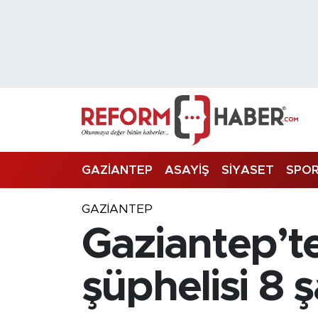
Nöbetçi Eczaneler
Hava Durumu
Trafik Durumu
Süper Lig Puan Durumu ve Fikstür
GAZİANTEP
ASAYİŞ
SİYASET
SPO
Tüm Manşetler
GAZIANTEP
Gaziantep’
Son Dakika Haberleri
Haber Arşivi
şüphelisi 8 