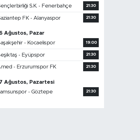
ençlerbirliği S.K. - Fenerbahçe
21:30
aziantep FK - Alanyaspor
21:30
6 Ağustos, Pazar
aşakşehir - Kocaelispor
19:00
eşiktaş - Eyüpspor
21:30
med - Erzurumspor FK
21:30
7 Ağustos, Pazartesi
amsunspor - Göztepe
21:30