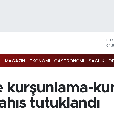
BIT
64.
DO
47,
EU
R
MAGAZİN
EKONOMİ
GASTRONOMİ
SAĞLIK
DE
55,
STE
64,
GRA
te kurşunlama-k
651
BİS
13.
şahıs tutuklandı