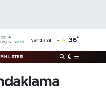
COIN
°
36
602,05
%0.69
Şehitkamil
LAR
5986
%0.06
RO
FİN LİSTESİ
0700
%0.1
RLİN
2438
%0.21
M ALTIN
undaklama
8.23
%0.39
T100
768
%48