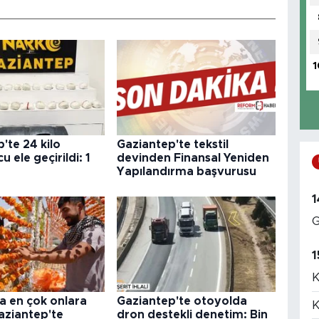
1
'te 24 kilo
Gaziantep'te tekstil
 ele geçirildi: 1
devinden Finansal Yeniden
Yapılandırma başvurusu
1
G
1
K
a en çok onlara
Gaziantep'te otoyolda
K
aziantep'te
dron destekli denetim: Bin