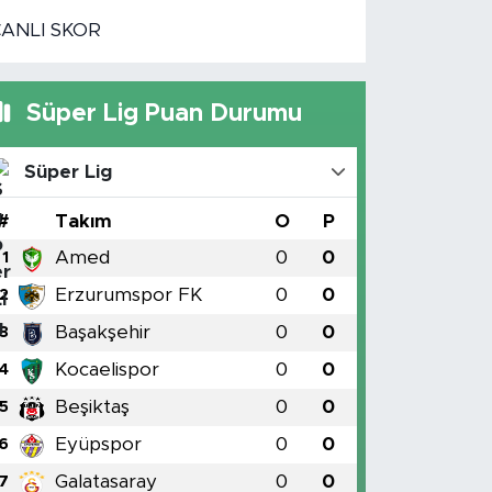
CANLI SKOR
Süper Lig Puan Durumu
Süper Lig
#
Takım
O
P
Amed
0
0
1
Erzurumspor FK
0
0
2
Başakşehir
0
0
3
Kocaelispor
0
0
4
Beşiktaş
0
0
5
Eyüpspor
0
0
6
Galatasaray
0
0
7