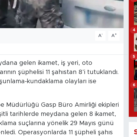
4
-
+
A
A
5
ydana gelen ikamet, iş yeri, oto
nın şüphelisi 11 şahıstan 8’i tutuklandı.
rşunlama-kundaklama olayları ise
6
e Müdürlüğü Gasp Büro Amirliği ekipleri
şitli tarihlerde meydana gelen 8 ikamet,
aklama suçlarına yönelik 29 Mayıs günü
nledi. Operasyonlarda 11 şüpheli şahıs