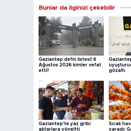
Bunlar da ilginizi çekebilir
Gaziantep defin listesi! 6
Gaziantep
Ağustos 2026 kimler vefat
uyuşturucu
etti?
gözaltı
Gaziantep'te yaz gribi
Sıcak hav
aktarlara yöneltti
yaradı: G