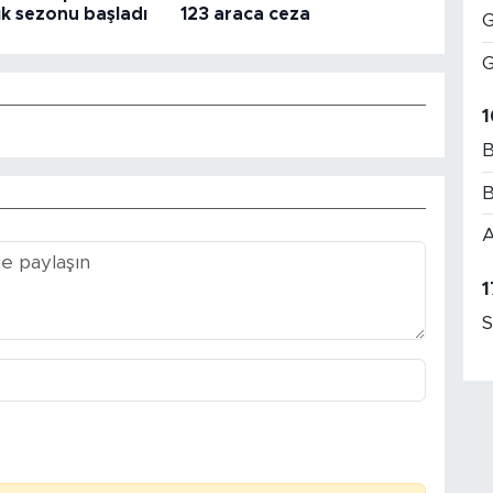
k sezonu başladı
123 araca ceza
G
G
1
B
B
A
1
S