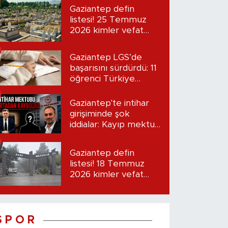
Gaziantep defin
listesi! 25 Temmuz
2026 kimler vefat
etti?
Gaziantep LGS’de
başarısını sürdürdü: 11
öğrenci Türkiye
birincisi oldu
Gaziantep'te intihar
girişiminde şok
iddialar: Kayıp mektup
iddiası gündemde
Gaziantep defin
listesi! 18 Temmuz
2026 kimler vefat
etti?
S P O R