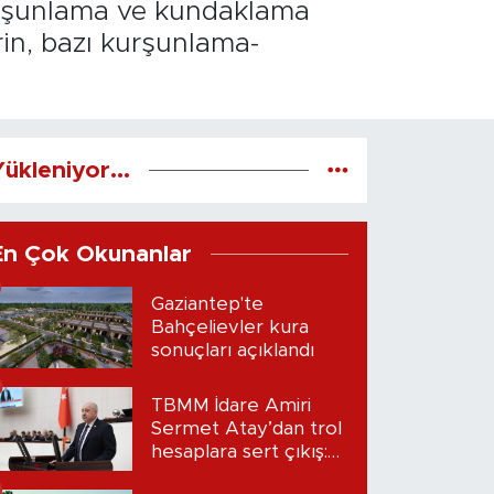
kurşunlama ve kundaklama
erin, bazı kurşunlama-
ükleniyor...
En Çok Okunanlar
Gaziantep'te
Bahçelievler kura
sonuçları açıklandı
TBMM İdare Amiri
Sermet Atay’dan trol
hesaplara sert çıkış:
“Seni bulacağım”