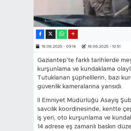
16.06.2025 - 09:14
16.06.2025 - 10:51
Gaziantep’te farklı tarihlerde me
kurşunlama ve kundaklama olayları
Tutuklanan şüphelilerin, bazı ku
güvenlik kameralarına yansıdı.
İl Emniyet Müdürlüğü Asayiş Şub
savcılık koordinesinde, kentte çe
iş yeri, oto kurşunlama ve kund
14 adrese eş zamanlı baskın düze