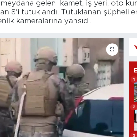
de meydana gelen ikamet, iş yeri, oto 
stan 8’i tutuklandı. Tutuklanan şüphelil
nlik kameralarına yansıdı.
Y
1
2
3