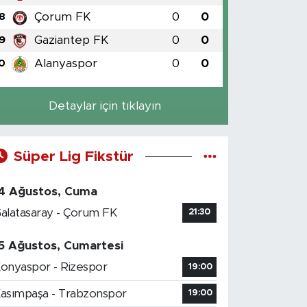
Çorum FK
0
0
8
Gaziantep FK
0
0
9
Alanyaspor
0
0
0
Detaylar için tıklayın
Süper Lig Fikstür
4 Ağustos, Cuma
alatasaray - Çorum FK
21:30
5 Ağustos, Cumartesi
onyaspor - Rizespor
19:00
asımpaşa - Trabzonspor
19:00