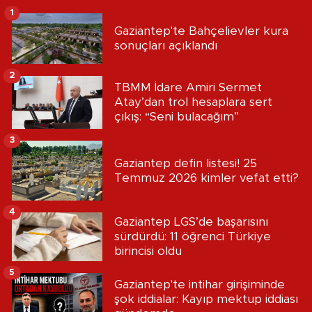
1
Gaziantep'te Bahçelievler kura
sonuçları açıklandı
2
TBMM İdare Amiri Sermet
Atay’dan trol hesaplara sert
çıkış: “Seni bulacağım”
3
Gaziantep defin listesi! 25
Temmuz 2026 kimler vefat etti?
4
Gaziantep LGS’de başarısını
sürdürdü: 11 öğrenci Türkiye
birincisi oldu
5
Gaziantep'te intihar girişiminde
şok iddialar: Kayıp mektup iddiası