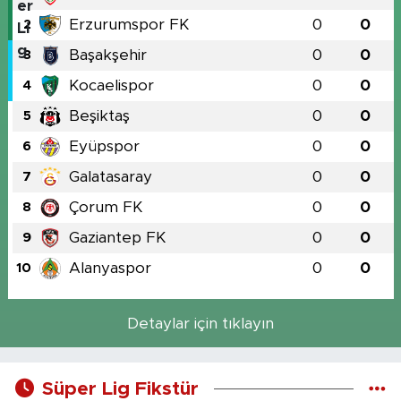
Erzurumspor FK
0
0
2
Başakşehir
0
0
3
Kocaelispor
0
0
4
Beşiktaş
0
0
5
Eyüpspor
0
0
6
Galatasaray
0
0
7
Çorum FK
0
0
8
Gaziantep FK
0
0
9
Alanyaspor
0
0
10
Detaylar için tıklayın
Süper Lig Fikstür