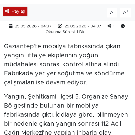
Paylaş
-
+
A
A
25.05.2026 - 04:37
25.05.2026 - 04:37
1
Okunma Süresi: 1 Dk
Gaziantep'te mobilya fabrikasında çıkan
yangın, itfaiye ekiplerinin yoğun
müdahalesi sonrası kontrol altına alındı.
Fabrikada yer yer soğutma ve söndürme
çalışmaları ise devam ediyor.
Yangın, Şehitkamil ilçesi 5. Organize Sanayi
Bölgesi'nde bulunan bir mobilya
fabrikasında çıktı. İddiaya göre, bilinmeyen
bir nedenle çıkan yangın sonrası 112 Acil
Çağrı Merkezi'ne yapılan ihbarla olay