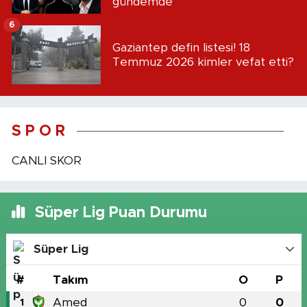
gündemde
6
Gaziantep defin listesi! 18
Temmuz 2026 kimler vefat etti?
S P O R
CANLI SKOR
Süper Lig Puan Durumu
Süper Lig
#
Takım
O
P
Amed
0
0
1