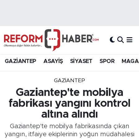
Nöbetçi Eczaneler
Hava Durumu
Trafik Durumu
GAZİANTEP
ASAYİŞ
SİYASET
SPOR
MAGA
Süper Lig Puan Durumu ve Fikstür
GAZIANTEP
Tüm Manşetler
Gaziantep'te mobilya
fabrikası yangını kontrol
Son Dakika Haberleri
altına alındı
Haber Arşivi
Gaziantep'te mobilya fabrikasında çıkan
yangın, itfaiye ekiplerinin yoğun müdahalesi