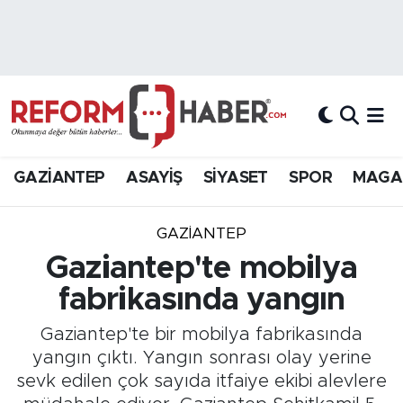
Nöbetçi Eczaneler
Hava Durumu
Trafik Durumu
GAZİANTEP
ASAYİŞ
SİYASET
SPOR
MAGA
Süper Lig Puan Durumu ve Fikstür
GAZIANTEP
Tüm Manşetler
Gaziantep'te mobilya
fabrikasında yangın
Son Dakika Haberleri
Gaziantep'te bir mobilya fabrikasında
Haber Arşivi
yangın çıktı. Yangın sonrası olay yerine
sevk edilen çok sayıda itfaiye ekibi alevlere