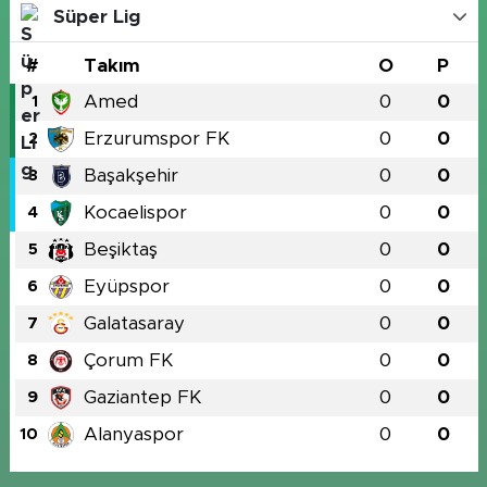
Süper Lig
#
Takım
O
P
Amed
0
0
1
Erzurumspor FK
0
0
2
Başakşehir
0
0
3
Kocaelispor
0
0
4
Beşiktaş
0
0
5
Eyüpspor
0
0
6
Galatasaray
0
0
7
Çorum FK
0
0
8
Gaziantep FK
0
0
9
Alanyaspor
0
0
10