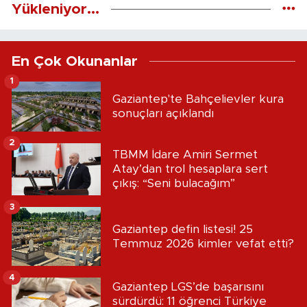
Yükleniyor...
En Çok Okunanlar
1
Gaziantep'te Bahçelievler kura
sonuçları açıklandı
2
TBMM İdare Amiri Sermet
Atay’dan trol hesaplara sert
çıkış: “Seni bulacağım”
3
Gaziantep defin listesi! 25
Temmuz 2026 kimler vefat etti?
4
Gaziantep LGS’de başarısını
sürdürdü: 11 öğrenci Türkiye