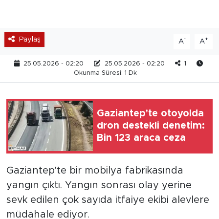
Paylaş
-
+
A
A
25.05.2026 - 02:20
25.05.2026 - 02:20
1
Okunma Süresi: 1 Dk
Gaziantep'te otoyolda
dron destekli denetim:
Bin 123 araca ceza
Gaziantep'te bir mobilya fabrikasında
yangın çıktı. Yangın sonrası olay yerine
sevk edilen çok sayıda itfaiye ekibi alevlere
müdahale ediyor.