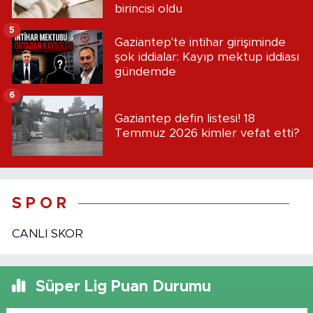
birincisi oldu
5
Gaziantep'te intihar girişiminde
şok iddialar: Kayıp mektup iddiası
gündemde
6
Gaziantep defin listesi! 18
Temmuz 2026 kimler vefat etti?
S P O R
CANLI SKOR
Süper Lig Puan Durumu