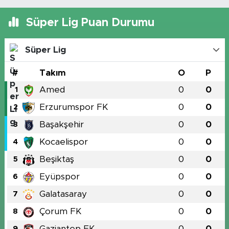
Süper Lig Puan Durumu
Süper Lig
#
Takım
O
P
Amed
0
0
1
Erzurumspor FK
0
0
2
Başakşehir
0
0
3
Kocaelispor
0
0
4
Beşiktaş
0
0
5
Eyüpspor
0
0
6
Galatasaray
0
0
7
Çorum FK
0
0
8
Gaziantep FK
0
0
9