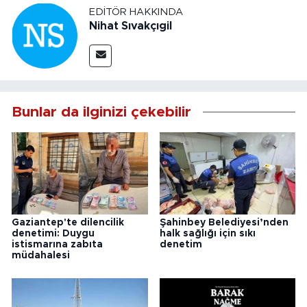
EDITÖR HAKKINDA
Nihat Sıvakçıgil
Bunlar da ilginizi çekebilir
Gaziantep'te dilencilik
Şahinbey Belediyesi’nden
denetimi: Duygu
halk sağlığı için sıkı
istismarına zabıta
denetim
müdahalesi