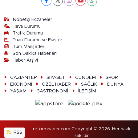
Nöbetçi Eczaneler
Hava Durumu
Trafik Durumu
Puan Durumu ve Fikstür
Tüm Manşetler
Son Dakika Haberleri
Haber Arşivi
GAZİANTEP
SİYASET
GÜNDEM
SPOR
EKONOMİ
ÖZEL HABER
SAĞLIK
DÜNYA
YAŞAM
GASTRONOMİ
İLETİŞİM
reformhaber.com Copyright © 2026. Her hakkı
RSS
saklıdır.