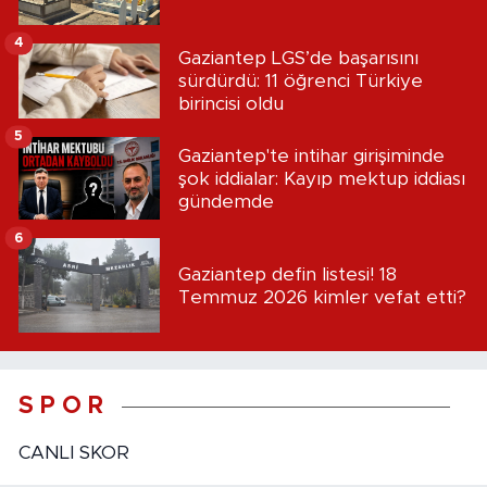
4
Gaziantep LGS’de başarısını
sürdürdü: 11 öğrenci Türkiye
birincisi oldu
5
Gaziantep'te intihar girişiminde
şok iddialar: Kayıp mektup iddiası
gündemde
6
Gaziantep defin listesi! 18
Temmuz 2026 kimler vefat etti?
S P O R
CANLI SKOR