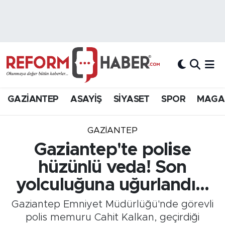
Nöbetçi Eczaneler
Hava Durumu
Trafik Durumu
GAZİANTEP
ASAYİŞ
SİYASET
SPOR
MAGA
Süper Lig Puan Durumu ve Fikstür
GAZIANTEP
Tüm Manşetler
Gaziantep'te polise
hüzünlü veda! Son
Son Dakika Haberleri
yolculuğuna uğurlandı...
Haber Arşivi
Gaziantep Emniyet Müdürlüğü'nde görevli
polis memuru Cahit Kalkan, geçirdiği