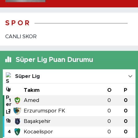
S P O R
CANLI SKOR
Süper Lig Puan Durumu
Süper Lig
#
Takım
O
P
Amed
0
0
1
Erzurumspor FK
0
0
2
Başakşehir
0
0
3
Kocaelispor
0
0
4