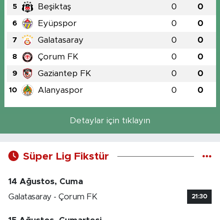
Beşiktaş
0
0
5
Eyüpspor
0
0
6
Galatasaray
0
0
7
Çorum FK
0
0
8
Gaziantep FK
0
0
9
Alanyaspor
0
0
10
Detaylar için tıklayın
Süper Lig Fikstür
14 Ağustos, Cuma
Galatasaray - Çorum FK
21:30