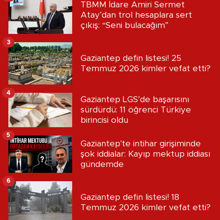
TBMM İdare Amiri Sermet
Atay’dan trol hesaplara sert
çıkış: “Seni bulacağım”
3
Gaziantep defin listesi! 25
Temmuz 2026 kimler vefat etti?
4
Gaziantep LGS’de başarısını
sürdürdü: 11 öğrenci Türkiye
birincisi oldu
5
Gaziantep'te intihar girişiminde
şok iddialar: Kayıp mektup iddiası
gündemde
6
Gaziantep defin listesi! 18
Temmuz 2026 kimler vefat etti?