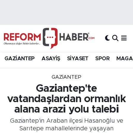
Nöbetçi Eczaneler
Hava Durumu
Trafik Durumu
GAZİANTEP
ASAYİŞ
SİYASET
SPOR
MAGA
Süper Lig Puan Durumu ve Fikstür
GAZIANTEP
Tüm Manşetler
Gaziantep'te
vatandaşlardan ormanlık
Son Dakika Haberleri
alana arazi yolu talebi
Haber Arşivi
Gaziantep'in Araban ilçesi Hasanoğlu ve
Sarıtepe mahallelerinde yaşayan