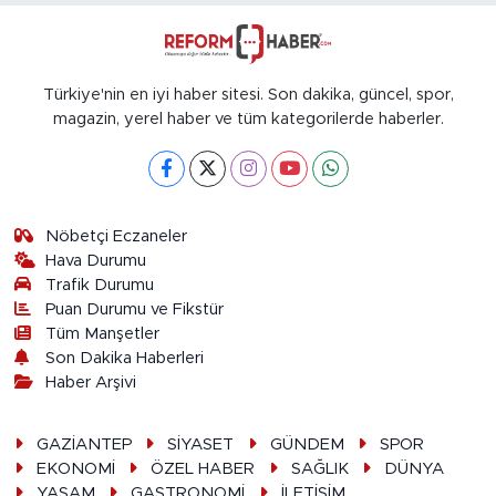
Türkiye'nin en iyi haber sitesi. Son dakika, güncel, spor,
magazin, yerel haber ve tüm kategorilerde haberler.
Nöbetçi Eczaneler
Hava Durumu
Trafik Durumu
Puan Durumu ve Fikstür
Tüm Manşetler
Son Dakika Haberleri
Haber Arşivi
GAZİANTEP
SİYASET
GÜNDEM
SPOR
EKONOMİ
ÖZEL HABER
SAĞLIK
DÜNYA
YAŞAM
GASTRONOMİ
İLETİŞİM