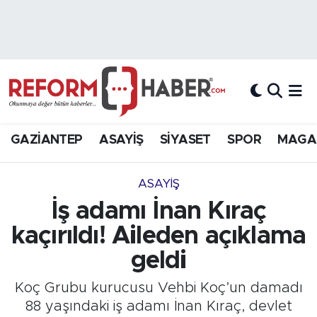
Nöbetçi Eczaneler
Hava Durumu
Trafik Durumu
GAZİANTEP
ASAYİŞ
SİYASET
SPOR
MAGA
Süper Lig Puan Durumu ve Fikstür
ASAYİŞ
Tüm Manşetler
İş adamı İnan Kıraç
kaçırıldı! Aileden açıklama
Son Dakika Haberleri
geldi
Haber Arşivi
Koç Grubu kurucusu Vehbi Koç’un damadı
88 yaşındaki iş adamı İnan Kıraç, devlet