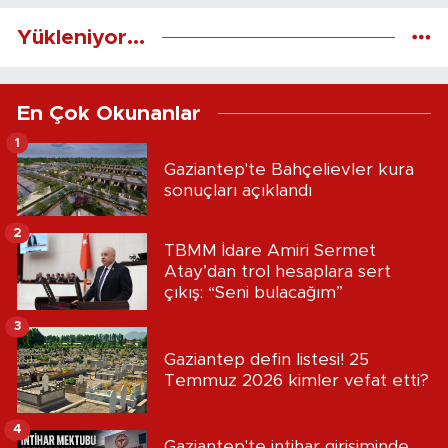
Yükleniyor...
En Çok Okunanlar
1
Gaziantep'te Bahçelievler kura
sonuçları açıklandı
2
TBMM İdare Amiri Sermet
Atay’dan trol hesaplara sert
çıkış: “Seni bulacağım”
3
Gaziantep defin listesi! 25
Temmuz 2026 kimler vefat etti?
4
Gaziantep'te intihar girişiminde