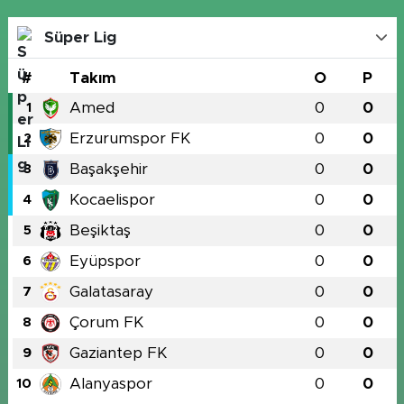
Süper Lig
#
Takım
O
P
Amed
0
0
1
Erzurumspor FK
0
0
2
Başakşehir
0
0
3
Kocaelispor
0
0
4
Beşiktaş
0
0
5
Eyüpspor
0
0
6
Galatasaray
0
0
7
Çorum FK
0
0
8
Gaziantep FK
0
0
9
Alanyaspor
0
0
10