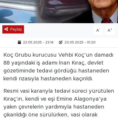
Paylaş
-
+
A
A
22.05.2025 - 23:14
23.05.2025 - 01:20
Koç Grubu kurucusu Vehbi Koç’un damadı
88 yaşındaki iş adamı İnan Kıraç, devlet
gözetiminde tedavi gördüğü hastaneden
kendi rızasıyla hastaneden kaçırıldı.
Resmi vasi kararıyla tedavi süreci yürütülen
Kıraç’ın, kendi ve eşi Emine Alagonya’ya
yakın çevrelerin yardımıyla hastaneden
çıkarıldığı öne sürülürken, vasi olarak