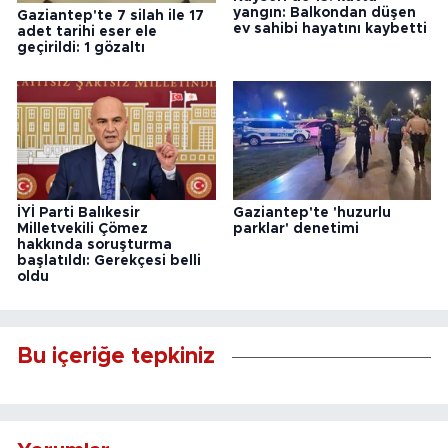
yangın: Balkondan düşen
Gaziantep'te 7 silah ile 17
ev sahibi hayatını kaybetti
adet tarihi eser ele
geçirildi: 1 gözaltı
İYİ Parti Balıkesir
Gaziantep'te 'huzurlu
Milletvekili Çömez
parklar' denetimi
hakkında soruşturma
başlatıldı: Gerekçesi belli
oldu
Bu içeriğe tepkiniz