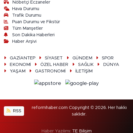
Nöbetçi Eczaneler
Hava Durumu
Trafik Durumu
Puan Durumu ve Fikstür
Tüm Manşetler
Son Dakika Haberleri
Haber Arşivi
GAZİANTEP
SİYASET
GÜNDEM
SPOR
EKONOMİ
ÖZEL HABER
SAĞLIK
DÜNYA
YAŞAM
GASTRONOMİ
İLETİŞİM
reformhaber.com Copyright © 2026. Her hakkı
RSS
saklıdır.
Haber Yazılımı:
TE Bilişim