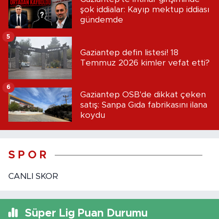
şok iddialar: Kayıp mektup iddiası
gündemde
5
Gaziantep defin listesi! 18
Temmuz 2026 kimler vefat etti?
6
Gaziantep OSB'de dikkat çeken
satış: Sanpa Gıda fabrikasını ilana
koydu
S P O R
CANLI SKOR
Süper Lig Puan Durumu