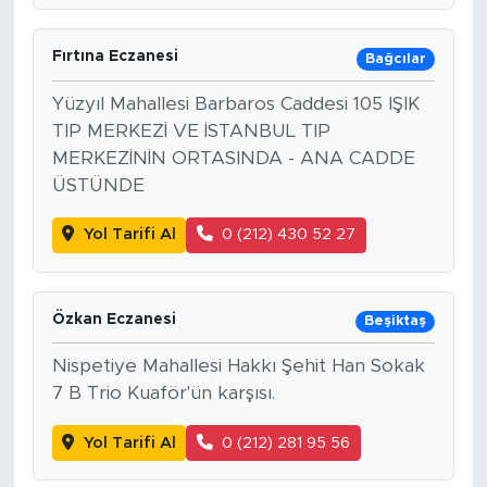
Fırtına Eczanesi
Bağcılar
Yüzyıl Mahallesi Barbaros Caddesi 105 IŞIK
TIP MERKEZİ VE İSTANBUL TIP
MERKEZİNİN ORTASINDA - ANA CADDE
ÜSTÜNDE
Yol Tarifi Al
0 (212) 430 52 27
Özkan Eczanesi
Beşiktaş
Nispetiye Mahallesi Hakkı Şehit Han Sokak
7 B Trio Kuaför'ün karşısı.
Yol Tarifi Al
0 (212) 281 95 56