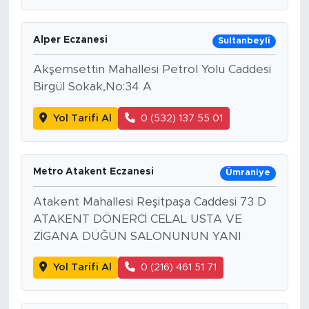
Alper Eczanesi
Sultanbeyli
Akşemsettin Mahallesi Petrol Yolu Caddesi
Birgül Sokak,No:34 A
Yol Tarifi Al
0 (532) 137 55 01
Metro Atakent Eczanesi
Ümraniye
Atakent Mahallesi Reşitpaşa Caddesi 73 D
ATAKENT DÖNERCİ CELAL USTA VE
ZİGANA DÜĞÜN SALONUNUN YANI
Yol Tarifi Al
0 (216) 461 51 71