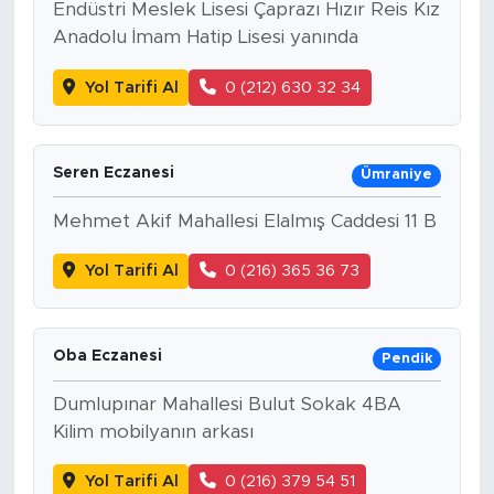
Endüstri Meslek Lisesi Çaprazı Hızır Reis Kız
Anadolu İmam Hatip Lisesi yanında
Yol Tarifi Al
0 (212) 630 32 34
Seren Eczanesi
Ümraniye
Mehmet Akif Mahallesi Elalmış Caddesi 11 B
Yol Tarifi Al
0 (216) 365 36 73
Oba Eczanesi
Pendik
Dumlupınar Mahallesi Bulut Sokak 4BA
Kilim mobilyanın arkası
Yol Tarifi Al
0 (216) 379 54 51