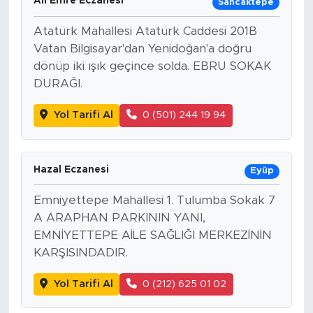
Ali Emre Eczanesi
Sancaktepe
Atatürk Mahallesi Atatürk Caddesi 201B
Vatan Bilgisayar'dan Yenidoğan'a doğru
dönüp iki ışık geçince solda. EBRU SOKAK
DURAĞI.
Yol Tarifi Al
0 (501) 244 19 94
Hazal Eczanesi
Eyüp
Emniyettepe Mahallesi 1. Tulumba Sokak 7
A ARAPHAN PARKININ YANI,
EMNİYETTEPE AİLE SAĞLIĞI MERKEZİNİN
KARŞISINDADIR.
Yol Tarifi Al
0 (212) 625 01 02