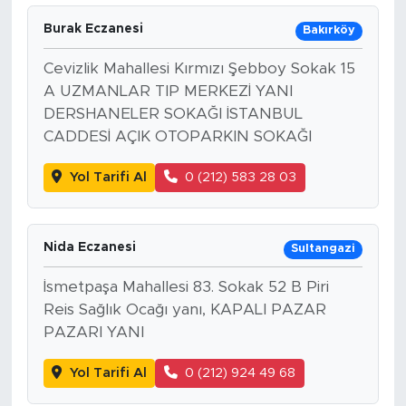
Burak Eczanesi
Bakırköy
Cevizlik Mahallesi Kırmızı Şebboy Sokak 15
A UZMANLAR TIP MERKEZİ YANI
DERSHANELER SOKAĞI İSTANBUL
CADDESİ AÇIK OTOPARKIN SOKAĞI
Yol Tarifi Al
0 (212) 583 28 03
Nida Eczanesi
Sultangazi
İsmetpaşa Mahallesi 83. Sokak 52 B Piri
Reis Sağlık Ocağı yanı, KAPALI PAZAR
PAZARI YANI
Yol Tarifi Al
0 (212) 924 49 68