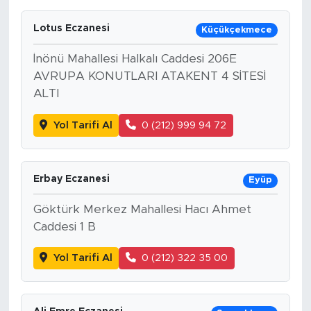
Lotus Eczanesi
Küçükçekmece
İnönü Mahallesi Halkalı Caddesi 206E
AVRUPA KONUTLARI ATAKENT 4 SİTESİ
ALTI
Yol Tarifi Al
0 (212) 999 94 72
Erbay Eczanesi
Eyüp
Göktürk Merkez Mahallesi Hacı Ahmet
Caddesi 1 B
Yol Tarifi Al
0 (212) 322 35 00