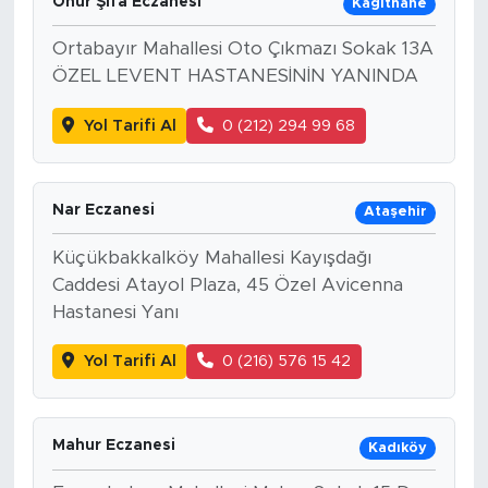
Onur Şifa Eczanesi
Kağıthane
Ortabayır Mahallesi Oto Çıkmazı Sokak 13A
ÖZEL LEVENT HASTANESİNİN YANINDA
Yol Tarifi Al
0 (212) 294 99 68
Nar Eczanesi
Ataşehir
Küçükbakkalköy Mahallesi Kayışdağı
Caddesi Atayol Plaza, 45 Özel Avicenna
Hastanesi Yanı
Yol Tarifi Al
0 (216) 576 15 42
Mahur Eczanesi
Kadıköy