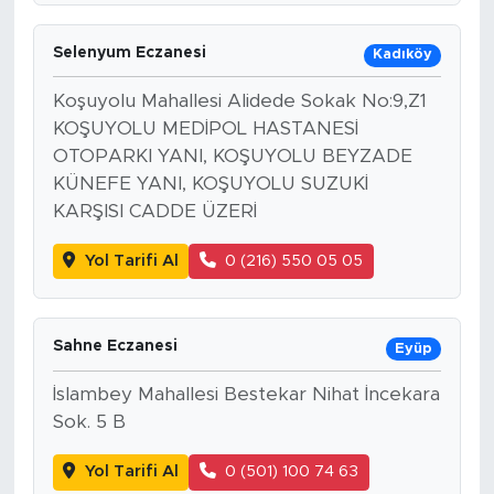
Selenyum Eczanesi
Kadıköy
Koşuyolu Mahallesi Alidede Sokak No:9,Z1
KOŞUYOLU MEDİPOL HASTANESİ
OTOPARKI YANI, KOŞUYOLU BEYZADE
KÜNEFE YANI, KOŞUYOLU SUZUKİ
KARŞISI CADDE ÜZERİ
Yol Tarifi Al
0 (216) 550 05 05
Sahne Eczanesi
Eyüp
İslambey Mahallesi Bestekar Nihat İncekara
Sok. 5 B
Yol Tarifi Al
0 (501) 100 74 63