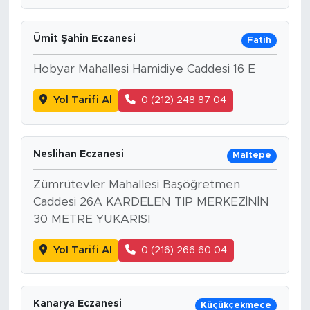
Ümit Şahin Eczanesi
Fatih
Hobyar Mahallesi Hamidiye Caddesi 16 E
Yol Tarifi Al
0 (212) 248 87 04
Neslihan Eczanesi
Maltepe
Zümrütevler Mahallesi Başöğretmen
Caddesi 26A KARDELEN TIP MERKEZİNİN
30 METRE YUKARISI
Yol Tarifi Al
0 (216) 266 60 04
Kanarya Eczanesi
Küçükçekmece