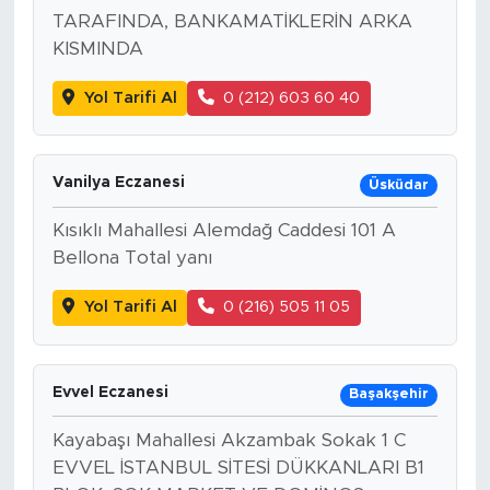
TARAFINDA, BANKAMATİKLERİN ARKA
KISMINDA
Yol Tarifi Al
0 (212) 603 60 40
Vanilya Eczanesi
Üsküdar
Kısıklı Mahallesi Alemdağ Caddesi 101 A
Bellona Total yanı
Yol Tarifi Al
0 (216) 505 11 05
Evvel Eczanesi
Başakşehir
Kayabaşı Mahallesi Akzambak Sokak 1 C
EVVEL İSTANBUL SİTESİ DÜKKANLARI B1