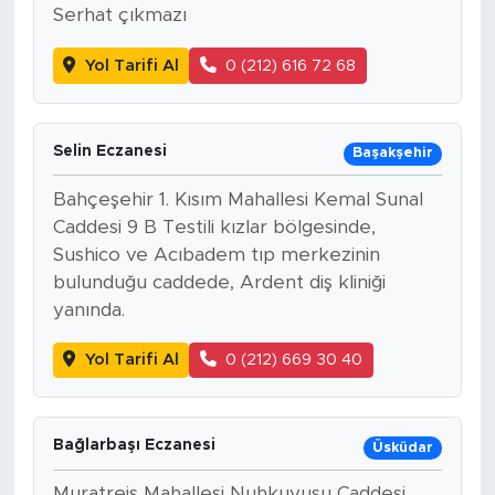
Serhat çıkmazı
Yol Tarifi Al
0 (212) 616 72 68
Selin Eczanesi
Başakşehir
Bahçeşehir 1. Kısım Mahallesi Kemal Sunal
Caddesi 9 B Testili kızlar bölgesinde,
Sushico ve Acıbadem tıp merkezinin
bulunduğu caddede, Ardent diş kliniği
yanında.
Yol Tarifi Al
0 (212) 669 30 40
Bağlarbaşı Eczanesi
Üsküdar
Muratreis Mahallesi Nuhkuyusu Caddesi