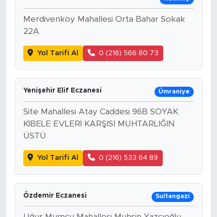
Merdivenköy Mahallesi Orta Bahar Sokak
22A
Yol Tarifi Al
0 (216) 566 80 73
Yenişehir Elif Eczanesi
Ümraniye
Site Mahallesi Atay Caddesi 96B SOYAK
KİBELE EVLERİ KARŞISI MUHTARLIĞIN
ÜSTÜ
Yol Tarifi Al
0 (216) 533 64 89
Özdemir Eczanesi
Sultangazi
Uğur Mumcu Mahallesi Muhsin Yazcıoğlu