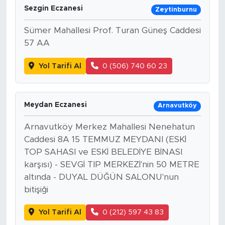
Sezgin Eczanesi
Zeytinburnu
Sümer Mahallesi Prof. Turan Güneş Caddesi
57 AA
Yol Tarifi Al
0 (506) 740 60 23
Meydan Eczanesi
Arnavutköy
Arnavutköy Merkez Mahallesi Nenehatun
Caddesi 8A 15 TEMMUZ MEYDANI (ESKİ
TOP SAHASI ve ESKİ BELEDİYE BİNASI
karşısı) - SEVGİ TIP MERKEZİ'nin 50 METRE
altında - DUYAL DÜĞÜN SALONU'nun
bitişiği
Yol Tarifi Al
0 (212) 597 43 83