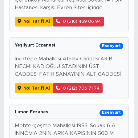
Hastanesi karşısı Evren Sitesi içinde
Yol Tarifi Al
0 (216) 469 06 94
Yeşilyurt Eczanesi
Esenyurt
İncirtepe Mahallesi Atalay Caddesi 43 B
NECMİ KADIOĞLU STADININ ÜST
CADDESİ FATİH SANAYİNİN ALT CADDESİ
Yol Tarifi Al
0 (212) 706 71 74
Limon Eczanesi
Esenyurt
Mehterçeşme Mahallesi 1953. Sokak 6 A
İNNOVİA 2NİN ARKA KAPISININ 500 M