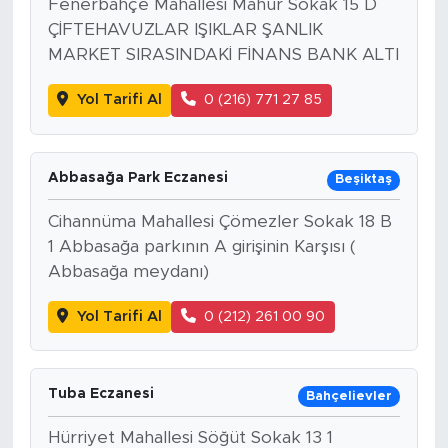
Fenerbahçe Mahallesi Mahur Sokak 15 D
ÇİFTEHAVUZLAR IŞIKLAR ŞANLIK
MARKET SIRASINDAKİ FİNANS BANK ALTI
Yol Tarifi Al
0 (216) 771 27 85
Abbasağa Park Eczanesi
Beşiktaş
Cihannüma Mahallesi Çömezler Sokak 18 B
1 Abbasağa parkının A girişinin Karşısı (
Abbasağa meydanı)
Yol Tarifi Al
0 (212) 261 00 90
Tuba Eczanesi
Bahçelievler
Hürriyet Mahallesi Söğüt Sokak 13 1