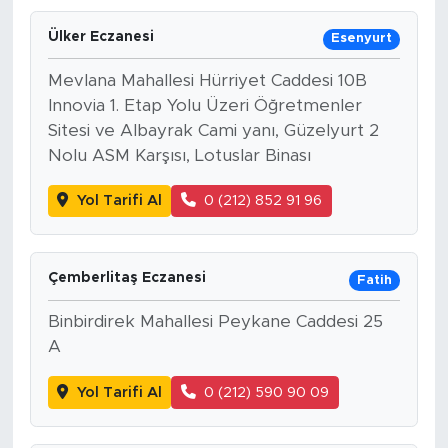
Ülker Eczanesi
Esenyurt
Mevlana Mahallesi Hürriyet Caddesi 10B
Innovia 1. Etap Yolu Üzeri Öğretmenler
Sitesi ve Albayrak Cami yanı, Güzelyurt 2
Nolu ASM Karşısı, Lotuslar Binası
Yol Tarifi Al
0 (212) 852 91 96
Çemberlitaş Eczanesi
Fatih
Binbirdirek Mahallesi Peykane Caddesi 25
A
Yol Tarifi Al
0 (212) 590 90 09