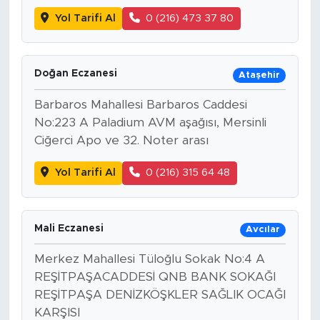
Yol Tarifi Al
0 (216) 473 37 80
Doğan Eczanesi
Ataşehir
Barbaros Mahallesi Barbaros Caddesi
No:223 A Paladium AVM aşağısı, Mersinli
Ciğerci Apo ve 32. Noter arası
Yol Tarifi Al
0 (216) 315 64 48
Mali Eczanesi
Avcılar
Merkez Mahallesi Tüloğlu Sokak No:4 A
REŞİTPAŞACADDESİ QNB BANK SOKAĞI
REŞİTPAŞA DENİZKÖŞKLER SAĞLIK OCAĞI
KARŞISI