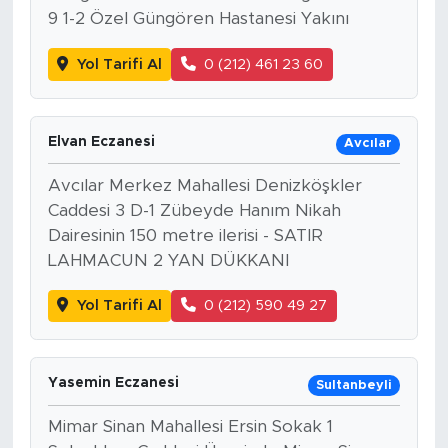
9 1-2 Özel Güngören Hastanesi Yakını
Yol Tarifi Al
0 (212) 461 23 60
Elvan Eczanesi
Avcılar
Avcılar Merkez Mahallesi Denizköşkler
Caddesi 3 D-1 Zübeyde Hanım Nikah
Dairesinin 150 metre ilerisi - SATIR
LAHMACUN 2 YAN DÜKKANI
Yol Tarifi Al
0 (212) 590 49 27
Yasemin Eczanesi
Sultanbeyli
Mimar Sinan Mahallesi Ersin Sokak 1