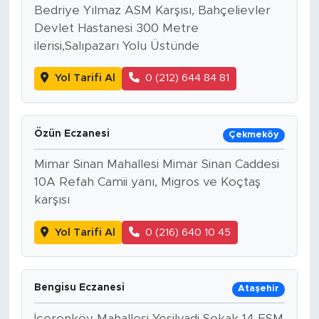
Bedriye Yılmaz ASM Karşısı, Bahçelievler
Devlet Hastanesi 300 Metre
ilerisi,Salıpazarı Yolu Üstünde
Yol Tarifi Al
0 (212) 644 84 81
Özün Eczanesi
Çekmeköy
Mimar Sinan Mahallesi Mimar Sinan Caddesi
10A Refah Camii yanı, Migros ve Koçtaş
karşısı
Yol Tarifi Al
0 (216) 640 10 45
Bengisu Eczanesi
Ataşehir
İçerenköy Mahallesi Yeşilvadi Sokak 14 FSM