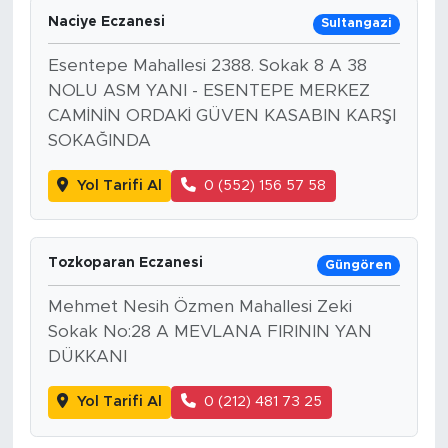
Naciye Eczanesi
Sultangazi
Esentepe Mahallesi 2388. Sokak 8 A 38
NOLU ASM YANI - ESENTEPE MERKEZ
CAMİNİN ORDAKİ GÜVEN KASABIN KARŞI
SOKAĞINDA
Yol Tarifi Al
0 (552) 156 57 58
Tozkoparan Eczanesi
Güngören
Mehmet Nesih Özmen Mahallesi Zeki
Sokak No:28 A MEVLANA FIRININ YAN
DÜKKANI
Yol Tarifi Al
0 (212) 481 73 25