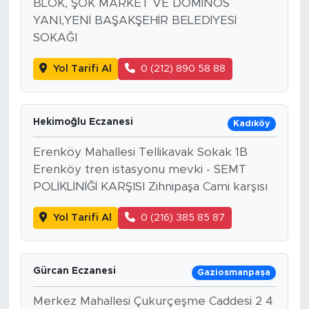
BLOK, ŞOK MARKET VE DOMİNOS
YANI,YENİ BAŞAKŞEHİR BELEDİYESİ
SOKAĞI
Yol Tarifi Al
0 (212) 890 58 88
Hekimoğlu Eczanesi
Kadıköy
Erenköy Mahallesi Tellikavak Sokak 1B
Erenköy tren istasyonu mevki - SEMT
POLİKLİNİĞİ KARŞISI Zihnipaşa Cami karşısı
Yol Tarifi Al
0 (216) 385 85 87
Gürcan Eczanesi
Gaziosmanpaşa
Merkez Mahallesi Çukurçeşme Caddesi 2 4