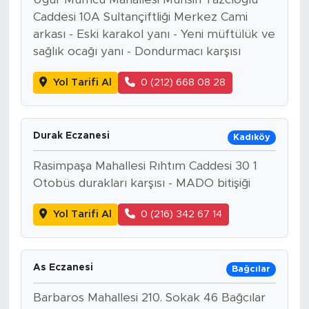
Caddesi 10A Sultançiftliği Merkez Cami
arkası - Eski karakol yanı - Yeni müftülük ve
sağlık ocağı yanı - Dondurmacı karşısı
Yol Tarifi Al
0 (212) 668 08 28
Durak Eczanesi
Kadıköy
Rasimpaşa Mahallesi Rıhtım Caddesi 30 1
Otobüs durakları karşısı - MADO bitişiği
Yol Tarifi Al
0 (216) 342 67 14
As Eczanesi
Bağcılar
Barbaros Mahallesi 210. Sokak 46 Bağcılar