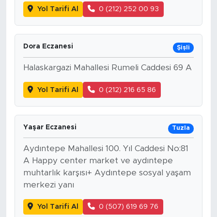
Yol Tarifi Al
0 (212) 252 00 93
Dora Eczanesi
Şişli
Halaskargazi Mahallesi Rumeli Caddesi 69 A
Yol Tarifi Al
0 (212) 216 65 86
Yaşar Eczanesi
Tuzla
Aydıntepe Mahallesi 100. Yıl Caddesi No:81
A Happy center market ve aydıntepe
muhtarlık karşısı+ Aydıntepe sosyal yaşam
merkezi yanı
Yol Tarifi Al
0 (507) 619 69 76