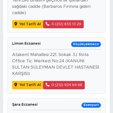
Yeni İSKİ binasını geçince ilk ışıklardan
sağdaki cadde (Barbaros Fırınına giden
cadde)
Yol Tarifi Al
0 (212) 655 13 29
Limon Eczanesi
Küçükçekmece
Atakent Mahallesi 221. Sokak 3J Rota
Office Tic. Merkezi No:24 (KANUNİ
SULTAN SÜLEYMAN DEVLET HASTANESİ
KARŞISI)
Yol Tarifi Al
0 (212) 924 64 68
Şara Eczanesi
Esenyurt