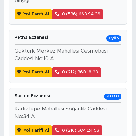
bitişiği.
Yol Tarifi Al
0 (536) 663 94 36
Petna Eczanesi
Eyüp
Göktürk Merkez Mahallesi Çeşmebaşı
Caddesi No:10 A
Yol Tarifi Al
0 (212) 360 18 23
Sacide Eczanesi
Kartal
Karlıktepe Mahallesi Soğanlık Caddesi
No:34 A
Yol Tarifi Al
0 (216) 504 24 53