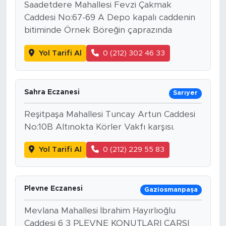
Saadetdere Mahallesi Fevzi Çakmak
Caddesi No:67-69 A Depo kapalı caddenin
bitiminde Örnek Böreğin çaprazında
Yol Tarifi Al
0 (212) 302 46 33
Sahra Eczanesi
Sarıyer
Reşitpaşa Mahallesi Tuncay Artun Caddesi
No:10B Altınokta Körler Vakfı karşısı.
Yol Tarifi Al
0 (212) 229 55 83
Plevne Eczanesi
Gaziosmanpaşa
Mevlana Mahallesi İbrahim Hayırlıoğlu
Caddesi 6 3 PLEVNE KONUTLARI ÇARŞI