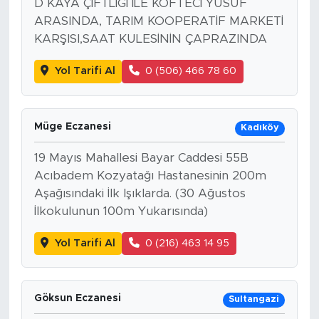
D KAYA ÇİFTLİĞİ İLE KÖFTECİ YUSUF
ARASINDA, TARIM KOOPERATİF MARKETİ
KARŞISI,SAAT KULESİNİN ÇAPRAZINDA
Yol Tarifi Al
0 (506) 466 78 60
Müge Eczanesi
Kadıköy
19 Mayıs Mahallesi Bayar Caddesi 55B
Acıbadem Kozyatağı Hastanesinin 200m
Aşağısındaki İlk Işıklarda. (30 Ağustos
İlkokulunun 100m Yukarısında)
Yol Tarifi Al
0 (216) 463 14 95
Göksun Eczanesi
Sultangazi