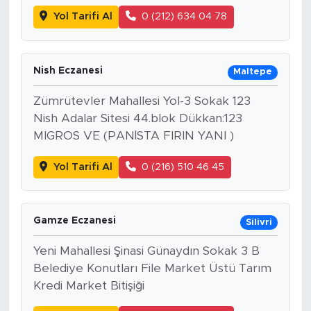
Yol Tarifi Al
0 (212) 634 04 78
Nish Eczanesi
Maltepe
Zümrütevler Mahallesi Yol-3 Sokak 123
Nish Adalar Sitesi 44.blok Dükkan:123
MIGROS VE (PANİSTA FIRIN YANI )
Yol Tarifi Al
0 (216) 510 46 45
Gamze Eczanesi
Silivri
Yeni Mahallesi Şinasi Günaydın Sokak 3 B
Belediye Konutları File Market Üstü Tarım
Kredi Market Bitişiği