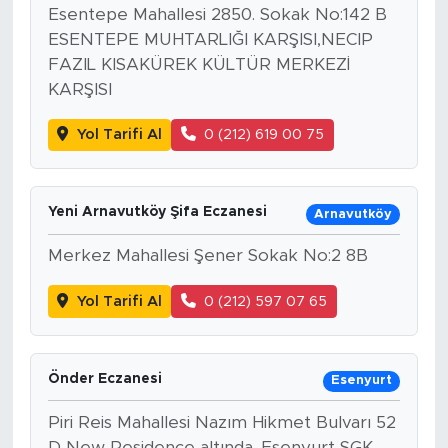
Esentepe Mahallesi 2850. Sokak No:142 B
ESENTEPE MUHTARLIĞI KARŞISI,NECIP
FAZIL KISAKÜREK KÜLTÜR MERKEZİ
KARŞISI
Yol Tarifi Al
0 (212) 619 00 75
Yeni Arnavutköy Şifa Eczanesi
Arnavutköy
Merkez Mahallesi Şener Sokak No:2 8B
Yol Tarifi Al
0 (212) 597 07 65
Önder Eczanesi
Esenyurt
Piri Reis Mahallesi Nazım Hikmet Bulvarı 52
D New Residence altında. Esenyurt SGK