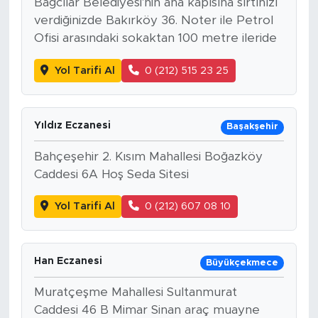
Bağcılar Belediyesi'nin ana kapısına sırtınızı
verdiğinizde Bakırköy 36. Noter ile Petrol
Ofisi arasındaki sokaktan 100 metre ileride
Yol Tarifi Al
0 (212) 515 23 25
Yıldız Eczanesi
Başakşehir
Bahçeşehir 2. Kısım Mahallesi Boğazköy
Caddesi 6A Hoş Seda Sitesi
Yol Tarifi Al
0 (212) 607 08 10
Han Eczanesi
Büyükçekmece
Muratçeşme Mahallesi Sultanmurat
Caddesi 46 B Mimar Sinan araç muayne