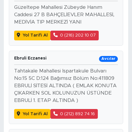
Güzeltepe Mahallesi Zübeyde Hanım
Caddesi 27 B BAHÇELİEVLER MAHALLESİ,
MEDİVİA TIP MERKEZİ YANI
Yol Tarifi Al
0 (216) 202 10 07
Ebruli Eczanesi
Avcılar
Tahtakale Mahallesi Ispartakule Bulvarı
No:15 5C D:124 Bağımsız Bölüm No:411809
EBRULİ SİTESİ ALTINDA ( EMLAK KONUTA
ÇIKARKEN SOL KOLUNUZUN ÜSTÜNDE
EBRULİ 1. ETAP ALTINDA )
Yol Tarifi Al
0 (212) 892 74 16