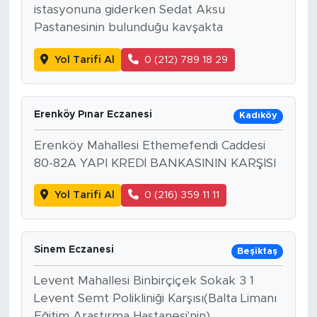
istasyonuna giderken Sedat Aksu
Pastanesinin bulunduğu kavşakta
Yol Tarifi Al
0 (212) 789 18 29
Erenköy Pınar Eczanesi
Kadıköy
Erenköy Mahallesi Ethemefendi Caddesi
80-82A YAPI KREDİ BANKASININ KARŞISI
Yol Tarifi Al
0 (216) 359 11 11
Sinem Eczanesi
Beşiktaş
Levent Mahallesi Binbirçiçek Sokak 3 1
Levent Semt Polikliniği Karşısı(Balta Limanı
Eğitim Araştırma Hastanesi'nin)