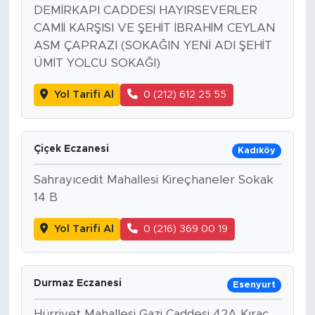
DEMİRKAPI CADDESİ HAYIRSEVERLER
CAMİİ KARŞISI VE ŞEHİT İBRAHİM CEYLAN
ASM ÇAPRAZI (SOKAĞIN YENİ ADI ŞEHİT
ÜMİT YOLCU SOKAĞI)
Yol Tarifi Al
0 (212) 612 25 55
Çiçek Eczanesi
Kadıköy
Sahrayıcedit Mahallesi Kireçhaneler Sokak
14 B
Yol Tarifi Al
0 (216) 369 00 19
Durmaz Eczanesi
Esenyurt
Hürriyet Mahallesi Gazi Caddesi 42A Kıraç