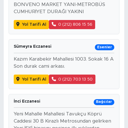
BONVENO MARKET YANI-METROBÜS
CUMHURİYET DURAĞI YAKINI
Yol Tarifi Al
0 (212) 806 15 56
Sümeyra Eczanesi
Esenler
Kazım Karabekir Mahallesi 1003. Sokak 16 A
Son durak cami arkası.
Yol Tarifi Al
0 (212) 703 13 50
İnci Eczanesi
Bağcılar
Yeni Mahalle Mahallesi Tavukçu Köprü
Caddesi 30 B Kirazlı Metrosundan gelirken