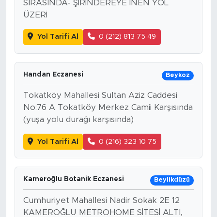
SIRASINDA- ŞİRİNDEREYE İNEN YOL
ÜZERİ
Yol Tarifi Al
0 (212) 813 75 49
Handan Eczanesi
Beykoz
Tokatköy Mahallesi Sultan Aziz Caddesi
No:76 A Tokatköy Merkez Camii Karşısında
(yuşa yolu durağı karşısında)
Yol Tarifi Al
0 (216) 323 10 75
Kameroğlu Botanik Eczanesi
Beylikdüzü
Cumhuriyet Mahallesi Nadir Sokak 2E 12
KAMEROĞLU METROHOME SİTESİ ALTI,