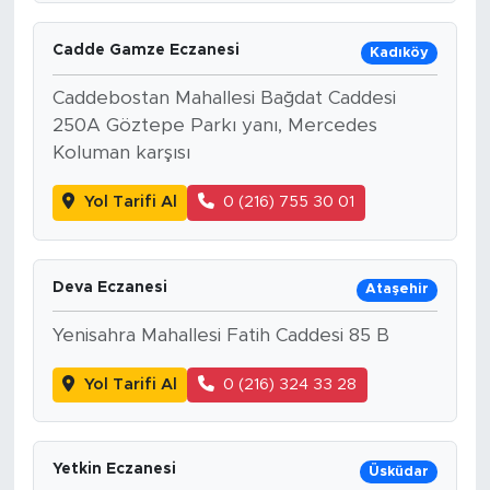
Cadde Gamze Eczanesi
Kadıköy
Caddebostan Mahallesi Bağdat Caddesi
250A Göztepe Parkı yanı, Mercedes
Koluman karşısı
Yol Tarifi Al
0 (216) 755 30 01
Deva Eczanesi
Ataşehir
Yenisahra Mahallesi Fatih Caddesi 85 B
Yol Tarifi Al
0 (216) 324 33 28
Yetkin Eczanesi
Üsküdar