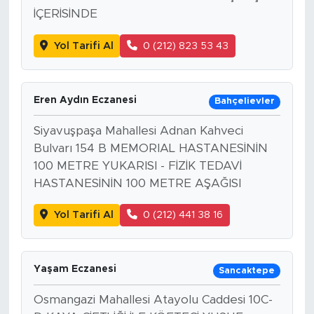
İÇERİSİNDE
Yol Tarifi Al
0 (212) 823 53 43
Eren Aydın Eczanesi
Bahçelievler
Siyavuşpaşa Mahallesi Adnan Kahveci
Bulvarı 154 B MEMORIAL HASTANESİNİN
100 METRE YUKARISI - FİZİK TEDAVİ
HASTANESİNİN 100 METRE AŞAĞISI
Yol Tarifi Al
0 (212) 441 38 16
Yaşam Eczanesi
Sancaktepe
Osmangazi Mahallesi Atayolu Caddesi 10C-