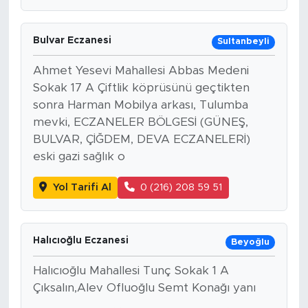
Bulvar Eczanesi
Sultanbeyli
Ahmet Yesevi Mahallesi Abbas Medeni
Sokak 17 A Çiftlik köprüsünü geçtikten
sonra Harman Mobilya arkası, Tulumba
mevki, ECZANELER BÖLGESİ (GÜNEŞ,
BULVAR, ÇİĞDEM, DEVA ECZANELERİ)
eski gazi sağlık o
Yol Tarifi Al
0 (216) 208 59 51
Halıcıoğlu Eczanesi
Beyoğlu
Halıcıoğlu Mahallesi Tunç Sokak 1 A
Çıksalın,Alev Ofluoğlu Semt Konağı yanı