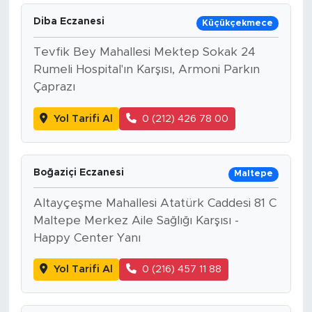
Diba Eczanesi
Küçükçekmece
Tevfik Bey Mahallesi Mektep Sokak 24
Rumeli Hospital'ın Karşısı, Armoni Parkın
Çaprazı
Yol Tarifi Al
0 (212) 426 78 00
Boğaziçi Eczanesi
Maltepe
Altayçeşme Mahallesi Atatürk Caddesi 81 C
Maltepe Merkez Aile Sağlığı Karşısı -
Happy Center Yanı
Yol Tarifi Al
0 (216) 457 11 88