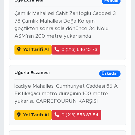
Ege Eczanesi
Pendik
Çamlık Mahallesi Cahit Zarifoğlu Caddesi 3
78 Çamlık Mahallesi Doğa Koleji'ni
geçtikten sonra sola dönünce 34 Nolu
ASM'nin 200 metre yukarısında
Yol Tarifi Al
0 (216) 646 10 73
Uğurlu Eczanesi
Üsküdar
İcadiye Mahallesi Cumhuriyet Caddesi 65 A
Fıstıkağacı metro durağının 100 metre
yukarısı, CARREFOURUN KARŞISI
Yol Tarifi Al
0 (216) 553 87 54