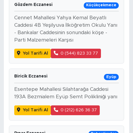
Gözdem Eczanesi
Küçükçekmece
Cennet Mahallesi Yahya Kemal Beyatlı
Caddesi 4B Yeşilyuva İlköğretim Okulu Yanı
- Bankalar Caddesinin sonundaki köşe -
Parti Malzemeleri Karşısı
Yol Tarifi Al
0 (544) 823 33 77
Biricik Eczanesi
Eyüp
Esentepe Mahallesi Silahtarağa Caddesi
193A Bezmialem Eyüp Semt Polikliniği yanı
Yol Tarifi Al
0 (212) 626 36 37