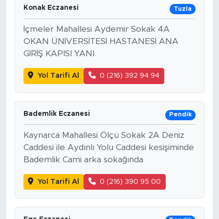
Konak Eczanesi
Tuzla
İçmeler Mahallesi Aydemir Sokak 4A
OKAN ÜNİVERSİTESİ HASTANESİ ANA
GİRİŞ KAPISI YANI
Yol Tarifi Al
0 (216) 392 94 94
Bademlik Eczanesi
Pendik
Kaynarca Mahallesi Ölçü Sokak 2A Deniz
Caddesi ile Aydınlı Yolu Caddesi kesişiminde
Bademlik Cami arka sokağında
Yol Tarifi Al
0 (216) 390 95 00