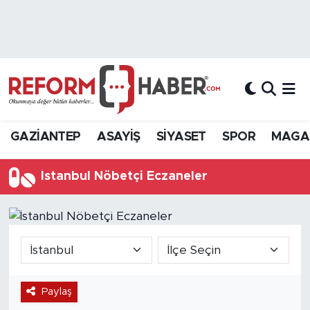
Nöbetçi Eczaneler
Hava Durumu
Trafik Durumu
GAZİANTEP
ASAYİŞ
SİYASET
SPOR
MAGA
Süper Lig Puan Durumu ve Fikstür
İstanbul Nöbetçi Eczaneler
Tüm Manşetler
Son Dakika Haberleri
Haber Arşivi
Paylaş