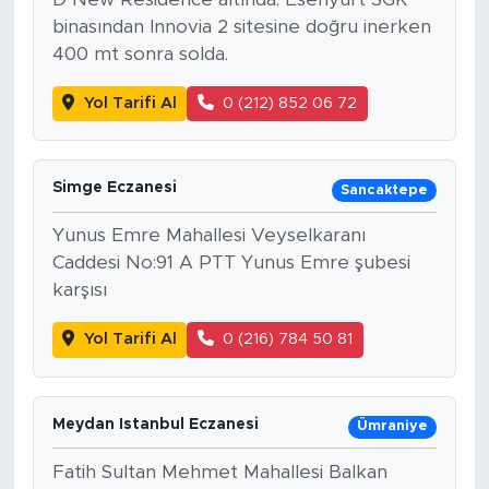
binasından Innovia 2 sitesine doğru inerken
400 mt sonra solda.
Yol Tarifi Al
0 (212) 852 06 72
Simge Eczanesi
Sancaktepe
Yunus Emre Mahallesi Veyselkaranı
Caddesi No:91 A PTT Yunus Emre şubesi
karşısı
Yol Tarifi Al
0 (216) 784 50 81
Meydan Istanbul Eczanesi
Ümraniye
Fatih Sultan Mehmet Mahallesi Balkan