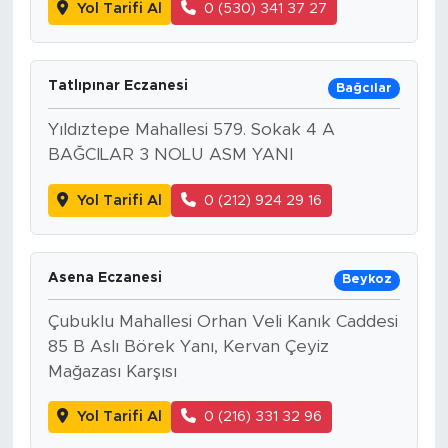
Yol Tarifi Al
0 (530) 341 37 27
Tatlıpınar Eczanesi
Bağcılar
Yıldıztepe Mahallesi 579. Sokak 4 A
BAĞCILAR 3 NOLU ASM YANI
Yol Tarifi Al
0 (212) 924 29 16
Asena Eczanesi
Beykoz
Çubuklu Mahallesi Orhan Veli Kanık Caddesi
85 B Aslı Börek Yanı, Kervan Çeyiz
Mağazası Karşısı
Yol Tarifi Al
0 (216) 331 32 96