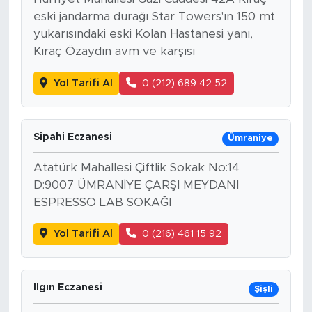
eski jandarma durağı Star Towers'ın 150 mt
yukarısındaki eski Kolan Hastanesi yanı,
Kıraç Özaydın avm ve karşısı
Yol Tarifi Al
0 (212) 689 42 52
Sipahi Eczanesi
Ümraniye
Atatürk Mahallesi Çiftlik Sokak No:14
D:9007 ÜMRANİYE ÇARŞI MEYDANI
ESPRESSO LAB SOKAĞI
Yol Tarifi Al
0 (216) 461 15 92
Ilgın Eczanesi
Şişli