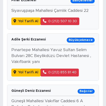
Pınar Eczanesi
Bahçelievler
Siyavuşpaşa Mahallesi Çamlık Caddesi 22
Yol Tarifi Al
0 (212) 507 10 30
Adile Şerki Eczanesi
Büyükçekmece
Pınartepe Mahallesi Yavuz Sultan Selim
Bulvarı 28C Beylikdüzü Devlet Hastanesi ,
Vakıfbank yanı
Yol Tarifi Al
0 (212) 855 81 40
Güneşli Deniz Eczanesi
Bağcılar
Güneşli Mahallesi Vakıflar Caddesi 6 A