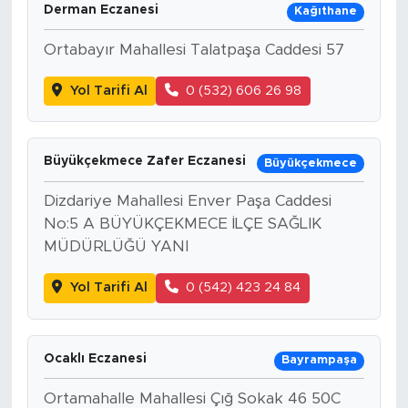
Derman Eczanesi
Kağıthane
Ortabayır Mahallesi Talatpaşa Caddesi 57
Yol Tarifi Al
0 (532) 606 26 98
Büyükçekmece Zafer Eczanesi
Büyükçekmece
Dizdariye Mahallesi Enver Paşa Caddesi
No:5 A BÜYÜKÇEKMECE İLÇE SAĞLIK
MÜDÜRLÜĞÜ YANI
Yol Tarifi Al
0 (542) 423 24 84
Ocaklı Eczanesi
Bayrampaşa
Ortamahalle Mahallesi Çığ Sokak 46 50C