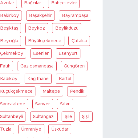
Avcilar
Bağcilar
Bahçelievler
Bakirköy
Başakşehir
Bayrampaşa
Beşiktaş
Beykoz
Beylikdüzü
Beyoğlu
Büyükçekmece
Çatalca
Çekmeköy
Esenler
Esenyurt
Fatih
Gaziosmanpaşa
Güngören
Kadiköy
Kağithane
Kartal
Küçükçekmece
Maltepe
Pendik
Sancaktepe
Sariyer
Silivri
Sultanbeyli
Sultangazi
Şile
Şişli
Tuzla
Ümraniye
Üsküdar