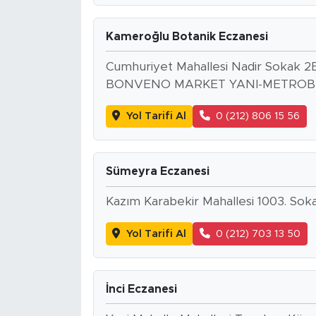
Kameroğlu Botanik Eczanesi
Cumhuriyet Mahallesi Nadir Sokak
BONVENO MARKET YANI-METROBÜ
Yol Tarifi Al
0 (212) 806 15 56
Sümeyra Eczanesi
Kazım Karabekir Mahallesi 1003. Soka
Yol Tarifi Al
0 (212) 703 13 50
İnci Eczanesi