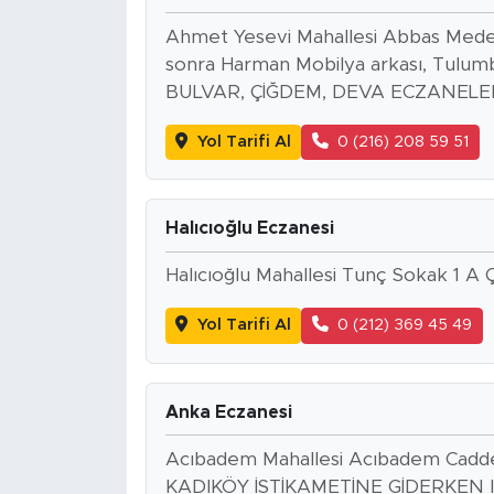
Ahmet Yesevi Mahallesi Abbas Meden
sonra Harman Mobilya arkası, Tul
BULVAR, ÇİĞDEM, DEVA ECZANELERİ) 
Yol Tarifi Al
0 (216) 208 59 51
Halıcıoğlu Eczanesi
Halıcıoğlu Mahallesi Tunç Sokak 1 A 
Yol Tarifi Al
0 (212) 369 45 49
Anka Eczanesi
Acıbadem Mahallesi Acıbadem Cad
KADIKÖY İSTİKAMETİNE GİDERKEN 