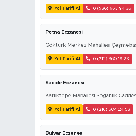
Yol Tarifi Al
0 (536) 663 94 36
Petna Eczanesi
Göktürk Merkez Mahallesi Çeşmebaş
Yol Tarifi Al
0 (212) 360 18 23
Sacide Eczanesi
Karlıktepe Mahallesi Soğanlık Cadde
Yol Tarifi Al
0 (216) 504 24 53
Bulvar Eczanesi