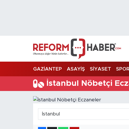
Nöbetçi Eczaneler
Hava Durumu
Trafik Durumu
Süper Lig Puan Durumu ve Fikstür
GAZİANTEP
ASAYİŞ
SİYASET
SPO
Tüm Manşetler
İstanbul Nöbetçi Ec
Son Dakika Haberleri
Haber Arşivi