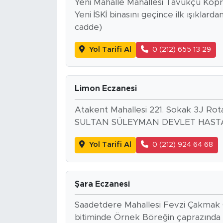
Yeni Mahalle Mahallesi Tavukçu Köpr
Yeni İSKİ binasını geçince ilk ışıklar
cadde)
Yol Tarifi Al
0 (212) 655 13 29
Limon Eczanesi
Atakent Mahallesi 221. Sokak 3J Rot
SULTAN SÜLEYMAN DEVLET HASTAN
Yol Tarifi Al
0 (212) 924 64 68
Şara Eczanesi
Saadetdere Mahallesi Fevzi Çakmak 
bitiminde Örnek Böreğin çaprazında