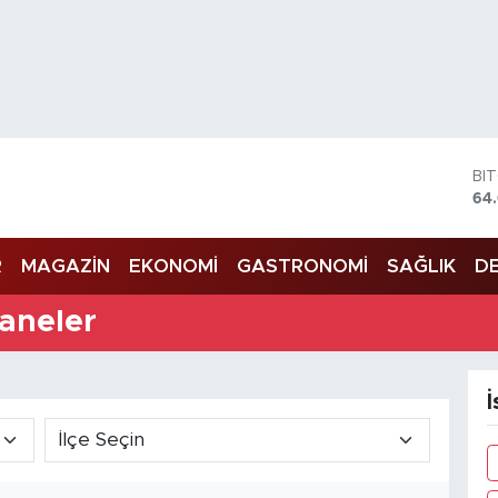
BI
64
DO
47
EU
55
R
MAGAZİN
EKONOMİ
GASTRONOMİ
SAĞLIK
DE
ST
64
zaneler
GR
65
Bİ
13
İ