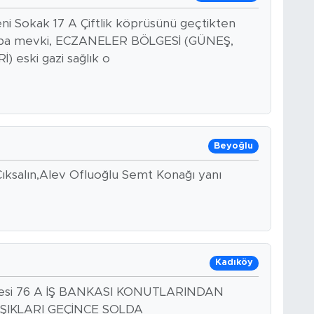
i Sokak 17 A Çiftlik köprüsünü geçtikten
umba mevki, ECZANELER BÖLGESİ (GÜNEŞ,
eski gazi sağlık o
Beyoğlu
Çıksalın,Alev Ofluoğlu Semt Konağı yanı
Kadıköy
desi 76 A İŞ BANKASI KONUTLARINDAN
IŞIKLARI GEÇİNCE SOLDA