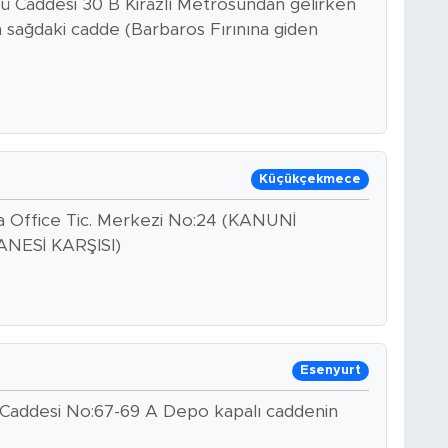
ü Caddesi 30 B Kirazlı Metrosundan gelirken
dan sağdaki cadde (Barbaros Fırınına giden
Küçükçekmece
a Office Tic. Merkezi No:24 (KANUNİ
ESİ KARŞISI)
Esenyurt
Caddesi No:67-69 A Depo kapalı caddenin