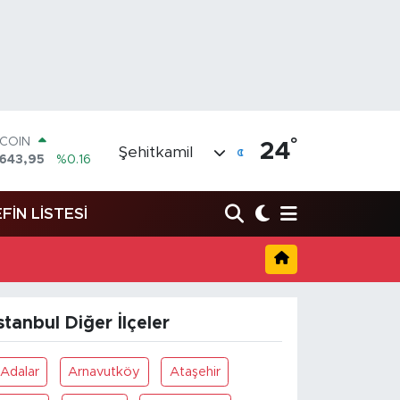
TCOIN
.643,95
%0.16
°
24
Şehitkamil
LAR
,6704
%0
RO
,0406
%-0.08
FİN LİSTESİ
ERLİN
,2143
%0
AM ALTIN
00.87
%0.12
ST100
.799
%70
stanbul Diğer İlçeler
Adalar
Arnavutköy
Ataşehir