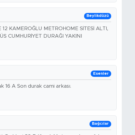
Beylikdüzü
 2E 12 KAMEROĞLU METROHOME SİTESİ ALTI,
S CUMHURİYET DURAĞI YAKINI
Esenler
k 16 A Son durak cami arkası.
Bağcılar