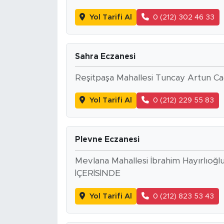
Yol Tarifi Al
0 (212) 302 46 33
Sahra Eczanesi
Reşitpaşa Mahallesi Tuncay Artun Cad
Yol Tarifi Al
0 (212) 229 55 83
Plevne Eczanesi
Mevlana Mahallesi İbrahim Hayırlı
İÇERİSİNDE
Yol Tarifi Al
0 (212) 823 53 43