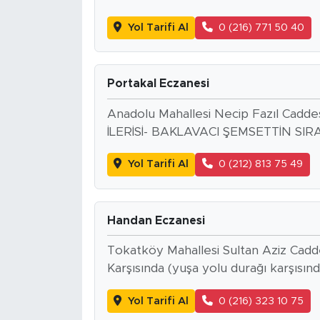
Yol Tarifi Al
0 (216) 771 50 40
Portakal Eczanesi
Anadolu Mahallesi Necip Fazıl Cadd
İLERİSİ- BAKLAVACI ŞEMSETTİN SI
Yol Tarifi Al
0 (212) 813 75 49
Handan Eczanesi
Tokatköy Mahallesi Sultan Aziz Cad
Karşısında (yuşa yolu durağı karşısınd
Yol Tarifi Al
0 (216) 323 10 75