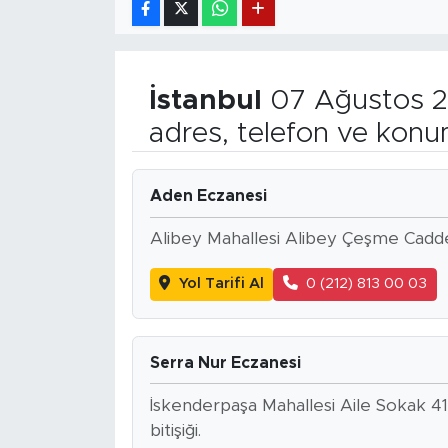
İstanbul
07 Ağustos 2
adres, telefon ve konu
Aden Eczanesi
Alibey Mahallesi Alibey Çeşme Caddes
Yol Tarifi Al
0 (212) 813 00 03
Serra Nur Eczanesi
İskenderpaşa Mahallesi Aile Sokak 41
bitişiği.