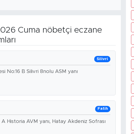
026 Cuma nöbetçi eczane
mları
Silivri
i No:16 B Silivri 8nolu ASM yanı
Fatih
 A Historia AVM yanı, Hatay Akdeniz Sofrası