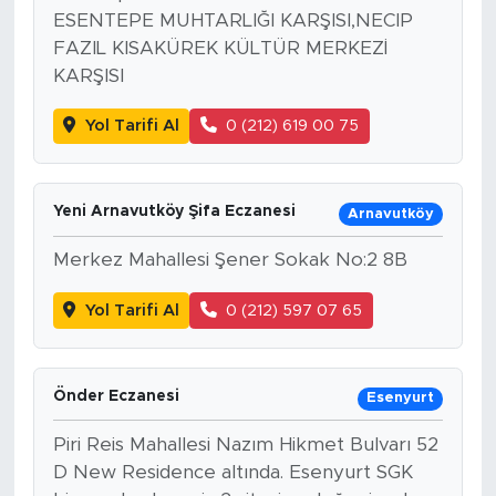
ESENTEPE MUHTARLIĞI KARŞISI,NECIP
FAZIL KISAKÜREK KÜLTÜR MERKEZİ
KARŞISI
Yol Tarifi Al
0 (212) 619 00 75
Yeni Arnavutköy Şifa Eczanesi
Arnavutköy
Merkez Mahallesi Şener Sokak No:2 8B
Yol Tarifi Al
0 (212) 597 07 65
Önder Eczanesi
Esenyurt
Piri Reis Mahallesi Nazım Hikmet Bulvarı 52
D New Residence altında. Esenyurt SGK