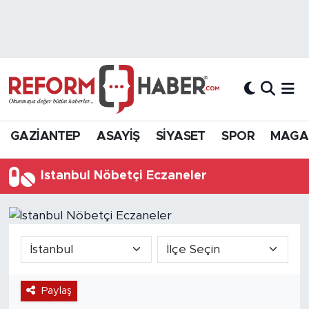
Nöbetçi Eczaneler
Hava Durumu
Trafik Durumu
GAZİANTEP
ASAYİŞ
SİYASET
SPOR
MAGA
Süper Lig Puan Durumu ve Fikstür
İstanbul Nöbetçi Eczaneler
Tüm Manşetler
Son Dakika Haberleri
Haber Arşivi
Paylaş