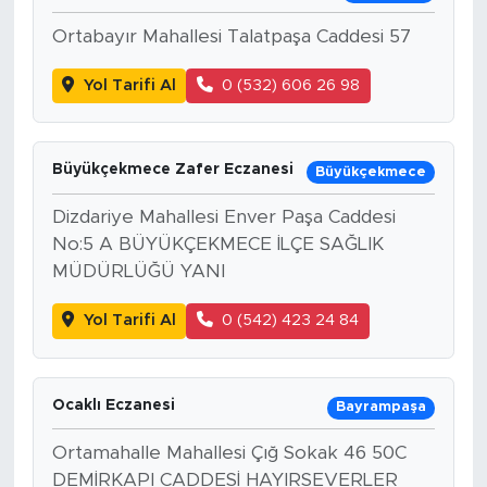
Ortabayır Mahallesi Talatpaşa Caddesi 57
Yol Tarifi Al
0 (532) 606 26 98
Büyükçekmece Zafer Eczanesi
Büyükçekmece
Dizdariye Mahallesi Enver Paşa Caddesi
No:5 A BÜYÜKÇEKMECE İLÇE SAĞLIK
MÜDÜRLÜĞÜ YANI
Yol Tarifi Al
0 (542) 423 24 84
Ocaklı Eczanesi
Bayrampaşa
Ortamahalle Mahallesi Çığ Sokak 46 50C
DEMİRKAPI CADDESİ HAYIRSEVERLER