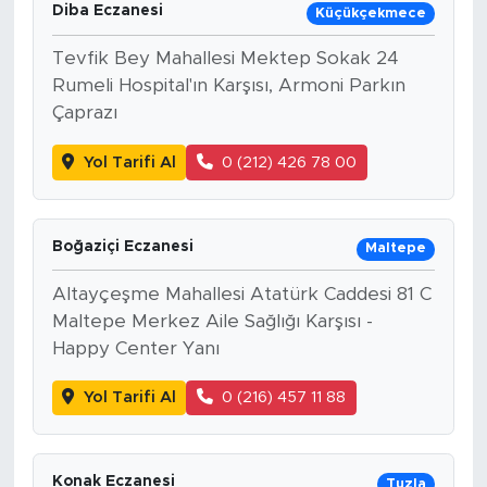
Diba Eczanesi
Küçükçekmece
Tevfik Bey Mahallesi Mektep Sokak 24
Rumeli Hospital'ın Karşısı, Armoni Parkın
Çaprazı
Yol Tarifi Al
0 (212) 426 78 00
Boğaziçi Eczanesi
Maltepe
Altayçeşme Mahallesi Atatürk Caddesi 81 C
Maltepe Merkez Aile Sağlığı Karşısı -
Happy Center Yanı
Yol Tarifi Al
0 (216) 457 11 88
Konak Eczanesi
Tuzla