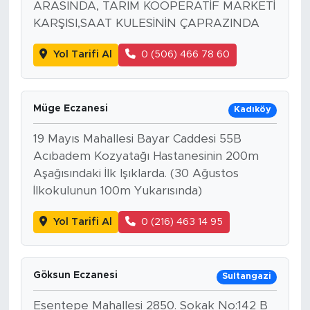
ARASINDA, TARIM KOOPERATİF MARKETİ
KARŞISI,SAAT KULESİNİN ÇAPRAZINDA
Yol Tarifi Al
0 (506) 466 78 60
Müge Eczanesi
Kadıköy
19 Mayıs Mahallesi Bayar Caddesi 55B
Acıbadem Kozyatağı Hastanesinin 200m
Aşağısındaki İlk Işıklarda. (30 Ağustos
İlkokulunun 100m Yukarısında)
Yol Tarifi Al
0 (216) 463 14 95
Göksun Eczanesi
Sultangazi
Esentepe Mahallesi 2850. Sokak No:142 B