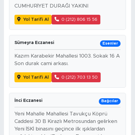
CUMHURİYET DURAĞI YAKINI
Yol Tarifi Al
0 (212) 806 15 56
Sümeyra Eczanesi
Esenler
Kazım Karabekir Mahallesi 1003. Sokak 16 A
Son durak cami arkası.
Yol Tarifi Al
0 (212) 703 13 50
İnci Eczanesi
Bağcılar
Yeni Mahalle Mahallesi Tavukçu Köprü
Caddesi 30 B Kirazlı Metrosundan gelirken
Yeni İSKİ binasını geçince ilk ışıklardan