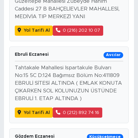
Güzeltepe Mahallesi Zübeyde Hanım
Caddesi 27 B BAHÇELİEVLER MAHALLESİ,
MEDİVİA TIP MERKEZİ YANI
Yol Tarifi Al
0 (216) 202 10 07
Ebruli Eczanesi
Avcılar
Tahtakale Mahallesi Ispartakule Bulvarı
No:15 5C D:124 Bağımsız Bölüm No:411809
EBRULİ SİTESİ ALTINDA ( EMLAK KONUTA
ÇIKARKEN SOL KOLUNUZUN ÜSTÜNDE
EBRULİ 1. ETAP ALTINDA )
Yol Tarifi Al
0 (212) 892 74 16
Gözdem Eczanesi
Küçükçekmece