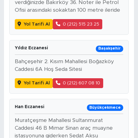
verdiğinizde Bakırköy 36. Noter ile Petrol
Ofisi arasındaki sokaktan 100 metre ileride
Yol Tarifi Al
0 (212) 515 23 25
Yıldız Eczanesi
Başakşehir
Bahçeşehir 2. Kısım Mahallesi Boğazköy
Caddesi 6A Hoş Seda Sitesi
Yol Tarifi Al
0 (212) 607 08 10
Han Eczanesi
Büyükçekmece
Muratçeşme Mahallesi Sultanmurat
Caddesi 46 B Mimar Sinan araç muayne
istasyonuna giderken Sedat Aksu