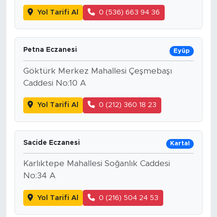
Yol Tarifi Al
0 (536) 663 94 36
Petna Eczanesi
Eyüp
Göktürk Merkez Mahallesi Çeşmebaşı
Caddesi No:10 A
Yol Tarifi Al
0 (212) 360 18 23
Sacide Eczanesi
Kartal
Karlıktepe Mahallesi Soğanlık Caddesi
No:34 A
Yol Tarifi Al
0 (216) 504 24 53