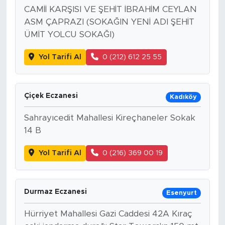
CAMİİ KARŞISI VE ŞEHİT İBRAHİM CEYLAN
ASM ÇAPRAZI (SOKAĞIN YENİ ADI ŞEHİT
ÜMİT YOLCU SOKAĞI)
Yol Tarifi Al
0 (212) 612 25 55
Çiçek Eczanesi
Kadıköy
Sahrayıcedit Mahallesi Kireçhaneler Sokak
14 B
Yol Tarifi Al
0 (216) 369 00 19
Durmaz Eczanesi
Esenyurt
Hürriyet Mahallesi Gazi Caddesi 42A Kıraç