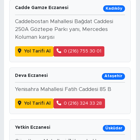
Cadde Gamze Eczanesi
Kadıköy
Caddebostan Mahallesi Bağdat Caddesi
250A Göztepe Parkı yanı, Mercedes
Koluman karşısı
Yol Tarifi Al
0 (216) 755 30 01
Deva Eczanesi
Ataşehir
Yenisahra Mahallesi Fatih Caddesi 85 B
Yol Tarifi Al
0 (216) 324 33 28
Yetkin Eczanesi
Üsküdar