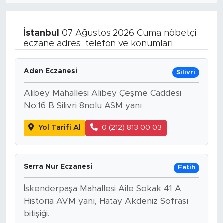
İstanbul
07 Ağustos 2026 Cuma nöbetçi
eczane adres, telefon ve konumları
Aden Eczanesi
Silivri
Alibey Mahallesi Alibey Çeşme Caddesi
No:16 B Silivri 8nolu ASM yanı
Yol Tarifi Al
0 (212) 813 00 03
Serra Nur Eczanesi
Fatih
İskenderpaşa Mahallesi Aile Sokak 41 A
Historia AVM yanı, Hatay Akdeniz Sofrası
bitişiği.