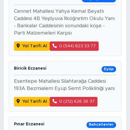
Cennet Mahallesi Yahya Kemal Beyatlı
Caddesi 4B Yeşilyuva İlköğretim Okulu Yanı
- Bankalar Caddesinin sonundaki köşe -
Parti Malzemeleri Karşısı
Yol Tarifi Al
0 (544) 823 33 77
Biricik Eczanesi
Eyüp
Esentepe Mahallesi Silahtarağa Caddesi
193A Bezmialem Eyüp Semt Polikliniği yanı
Yol Tarifi Al
0 (212) 626 36 37
Pınar Eczanesi
Bahçelievler