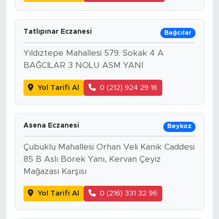
Tatlıpınar Eczanesi
Bağcılar
Yıldıztepe Mahallesi 579. Sokak 4 A
BAĞCILAR 3 NOLU ASM YANI
Yol Tarifi Al
0 (212) 924 29 16
Asena Eczanesi
Beykoz
Çubuklu Mahallesi Orhan Veli Kanık Caddesi
85 B Aslı Börek Yanı, Kervan Çeyiz
Mağazası Karşısı
Yol Tarifi Al
0 (216) 331 32 96