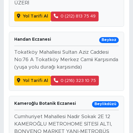
ÜZERİ
Yol Tarifi Al
0 (212) 813 75 49
Handan Eczanesi
Beykoz
Tokatköy Mahallesi Sultan Aziz Caddesi
No:76 A Tokatköy Merkez Camii Karşısında
(yuşa yolu durağı karşısında)
Yol Tarifi Al
0 (216) 323 10 75
Kameroğlu Botanik Eczanesi
Beylikdüzü
Cumhuriyet Mahallesi Nadir Sokak 2E 12
KAMEROĞLU METROHOME SİTESİ ALTI,
BONVENO MARKET YANI-METROBÜS