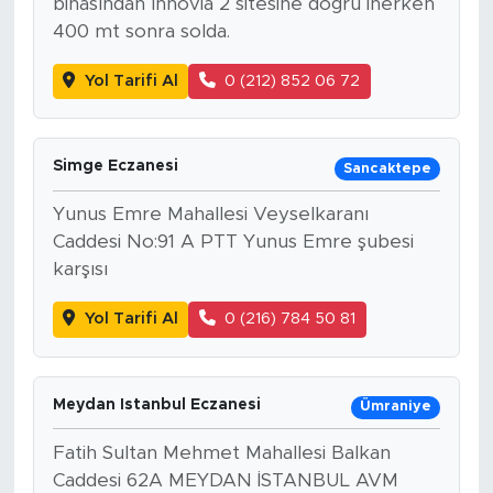
binasından Innovia 2 sitesine doğru inerken
400 mt sonra solda.
Yol Tarifi Al
0 (212) 852 06 72
Simge Eczanesi
Sancaktepe
Yunus Emre Mahallesi Veyselkaranı
Caddesi No:91 A PTT Yunus Emre şubesi
karşısı
Yol Tarifi Al
0 (216) 784 50 81
Meydan Istanbul Eczanesi
Ümraniye
Fatih Sultan Mehmet Mahallesi Balkan
Caddesi 62A MEYDAN İSTANBUL AVM