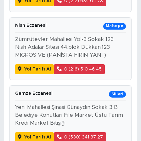
Yol Tarifi Al
0 (212) 634 04 78
Nish Eczanesi
Maltepe
Zümrütevler Mahallesi Yol-3 Sokak 123
Nish Adalar Sitesi 44.blok Dükkan:123
MIGROS VE (PANİSTA FIRIN YANI )
Yol Tarifi Al
0 (216) 510 46 45
Gamze Eczanesi
Silivri
Yeni Mahallesi Şinasi Günaydın Sokak 3 B
Belediye Konutları File Market Üstü Tarım
Kredi Market Bitişiği
Yol Tarifi Al
0 (530) 341 37 27