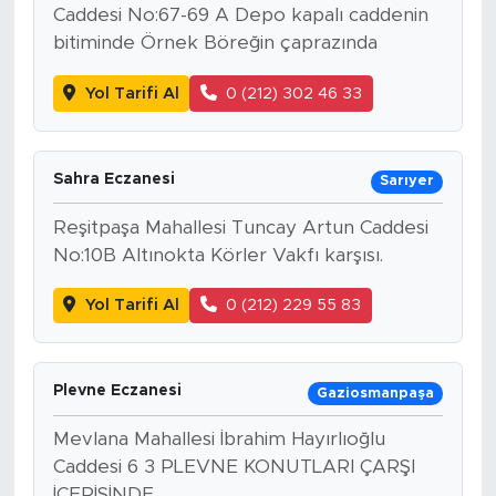
Caddesi No:67-69 A Depo kapalı caddenin
bitiminde Örnek Böreğin çaprazında
Yol Tarifi Al
0 (212) 302 46 33
Sahra Eczanesi
Sarıyer
Reşitpaşa Mahallesi Tuncay Artun Caddesi
No:10B Altınokta Körler Vakfı karşısı.
Yol Tarifi Al
0 (212) 229 55 83
Plevne Eczanesi
Gaziosmanpaşa
Mevlana Mahallesi İbrahim Hayırlıoğlu
Caddesi 6 3 PLEVNE KONUTLARI ÇARŞI
İÇERİSİNDE