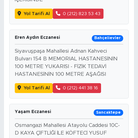
Yol Tarifi Al
0 (212) 823 53 43
Eren Aydın Eczanesi
Bahçelievler
Siyavuşpaşa Mahallesi Adnan Kahveci
Bulvarı 154 B MEMORIAL HASTANESİNİN
100 METRE YUKARISI - FİZİK TEDAVİ
HASTANESİNİN 100 METRE AŞAĞISI
Yol Tarifi Al
0 (212) 441 38 16
Yaşam Eczanesi
Sancaktepe
Osmangazi Mahallesi Atayolu Caddesi 10C-
D KAYA ÇİFTLİĞİ İLE KÖFTECİ YUSUF