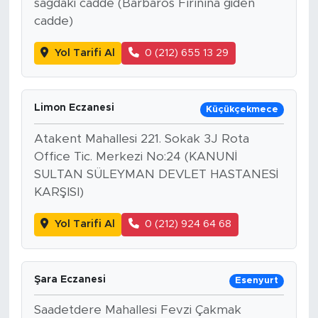
sağdaki cadde (Barbaros Fırınına giden
cadde)
Yol Tarifi Al
0 (212) 655 13 29
Limon Eczanesi
Küçükçekmece
Atakent Mahallesi 221. Sokak 3J Rota
Office Tic. Merkezi No:24 (KANUNİ
SULTAN SÜLEYMAN DEVLET HASTANESİ
KARŞISI)
Yol Tarifi Al
0 (212) 924 64 68
Şara Eczanesi
Esenyurt
Saadetdere Mahallesi Fevzi Çakmak