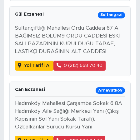
Gül Eczanesi
Sultangazi
Sultançiftliği Mahallesi Ordu Caddesi 67 A
BAĞIMSIZ BÖLÜM9 ORDU CADDESİ ESKİ
SALI PAZARININ KURULDUĞU TARAF,
LASTİKÇİ DURAĞININ ALT CADDESİ
Yol Tarifi Al
0 (212) 668 70 40
Can Eczanesi
Arnavutköy
Hadımköy Mahallesi Çarşamba Sokak 6 8A
Hadımköy Aile Sağlığı Merkezi Yanı (Çıkış
Kapısının Sol Yanı Sokak Tarafı),
Özbalkanlar Sürücü Kursu Yanı