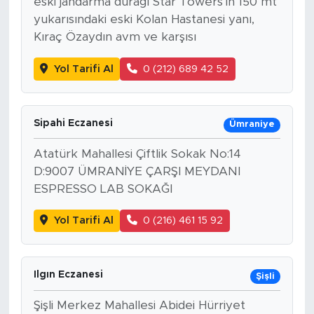
eski jandarma durağı Star Towers'ın 150 mt
yukarısındaki eski Kolan Hastanesi yanı,
Kıraç Özaydın avm ve karşısı
Yol Tarifi Al
0 (212) 689 42 52
Sipahi Eczanesi
Ümraniye
Atatürk Mahallesi Çiftlik Sokak No:14
D:9007 ÜMRANİYE ÇARŞI MEYDANI
ESPRESSO LAB SOKAĞI
Yol Tarifi Al
0 (216) 461 15 92
Ilgın Eczanesi
Şişli
Şişli Merkez Mahallesi Abidei Hürriyet