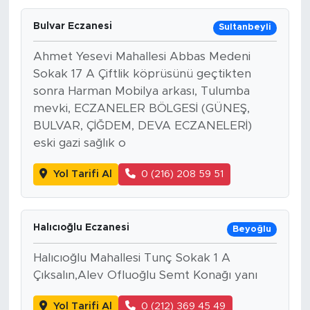
Bulvar Eczanesi
Sultanbeyli
Ahmet Yesevi Mahallesi Abbas Medeni
Sokak 17 A Çiftlik köprüsünü geçtikten
sonra Harman Mobilya arkası, Tulumba
mevki, ECZANELER BÖLGESİ (GÜNEŞ,
BULVAR, ÇİĞDEM, DEVA ECZANELERİ)
eski gazi sağlık o
Yol Tarifi Al
0 (216) 208 59 51
Halıcıoğlu Eczanesi
Beyoğlu
Halıcıoğlu Mahallesi Tunç Sokak 1 A
Çıksalın,Alev Ofluoğlu Semt Konağı yanı
Yol Tarifi Al
0 (212) 369 45 49