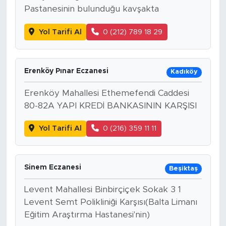
Pastanesinin bulunduğu kavşakta
Yol Tarifi Al
0 (212) 789 18 29
Erenköy Pınar Eczanesi
Kadıköy
Erenköy Mahallesi Ethemefendi Caddesi
80-82A YAPI KREDİ BANKASININ KARŞISI
Yol Tarifi Al
0 (216) 359 11 11
Sinem Eczanesi
Beşiktaş
Levent Mahallesi Binbirçiçek Sokak 3 1
Levent Semt Polikliniği Karşısı(Balta Limanı
Eğitim Araştırma Hastanesi'nin)