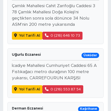
Çamlık Mahallesi Cahit Zarifoğlu Caddesi 3
78 Çamlık Mahallesi Doğa Koleji'ni
geçtikten sonra sola dönünce 34 Nolu
ASM'nin 200 metre yukarısında
Yol Tarifi Al
0 (216) 646 10 73
Uğurlu Eczanesi
Üsküdar
İcadiye Mahallesi Cumhuriyet Caddesi 65 A
Fıstıkağacı metro durağının 100 metre
yukarısı, CARREFOURUN KARŞISI
Yol Tarifi Al
0 (216) 553 87 54
Derman Eczanesi
Kağıthane