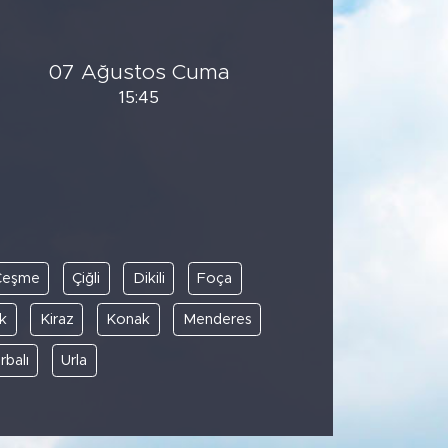
07 Ağustos Cuma
15:45
Çeşme
Çiğli
Dikili
Foça
ık
Kiraz
Konak
Menderes
rbalı
Urla