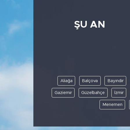
ŞU AN
Aliağa
Balçova
Bayındır
Gaziemir
Güzelbahçe
İzmir
Menemen