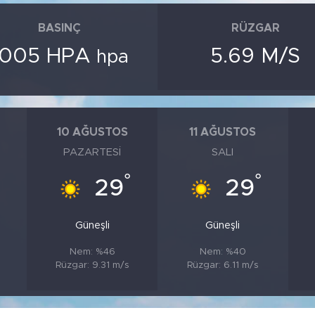
BASINÇ
RÜZGAR
1005 HPA
5.69 M/S
hpa
10 AĞUSTOS
11 AĞUSTOS
PAZARTESI
SALI
°
°
°
29
29
Güneşli
Güneşli
Nem: %46
Nem: %40
Rüzgar: 9.31 m/s
Rüzgar: 6.11 m/s