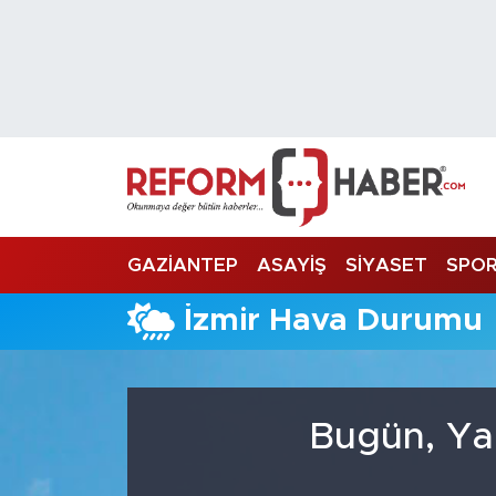
Nöbetçi Eczaneler
Hava Durumu
Trafik Durumu
Süper Lig Puan Durumu ve Fikstür
GAZİANTEP
ASAYİŞ
SİYASET
SPO
Tüm Manşetler
İzmir Hava Durumu
Son Dakika Haberleri
Haber Arşivi
Bugün, Ya