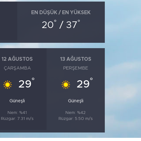
EN DÜŞÜK / EN YÜKSEK
°
°
20
/ 37
12 AĞUSTOS
13 AĞUSTOS
ÇARŞAMBA
PERŞEMBE
°
°
29
29
Güneşli
Güneşli
Nem: %41
Nem: %42
Rüzgar: 7.31 m/s
Rüzgar: 5.50 m/s