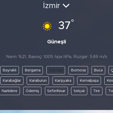
İzmir
°
37
Güneşli
Nem: %21, Basınç: 1005 hpa hPa, Rüzgar: 5.69 m/s
Bayraklı
Bergama
Beydağ
Bornova
Buca
Karabağlar
Karaburun
Karşıyaka
Kemalpaşa
Kın
Narlıdere
Ödemiş
Seferihisar
Selçuk
Tire
To