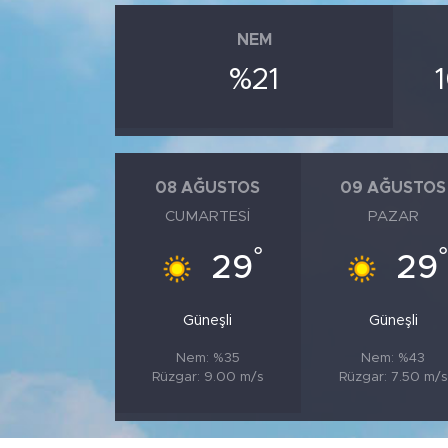
NEM
%21
08 AĞUSTOS
09 AĞUSTOS
CUMARTESI
PAZAR
°
29
29
Güneşli
Güneşli
Nem: %35
Nem: %43
Rüzgar: 9.00 m/s
Rüzgar: 7.50 m/s