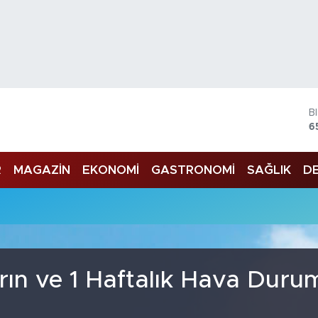
B
6
D
4
R
MAGAZİN
EKONOMİ
GASTRONOMİ
SAĞLIK
DE
E
5
S
6
G
6
B
1
rın ve 1 Haftalık Hava Duru