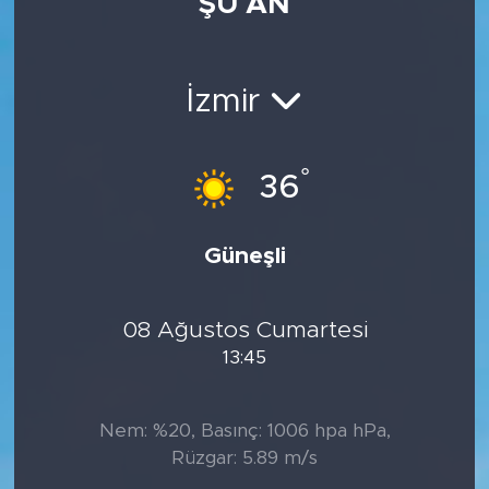
ŞU AN
İzmir
°
36
Güneşli
08 Ağustos Cumartesi
13:45
Nem: %20, Basınç: 1006 hpa hPa,
Rüzgar: 5.89 m/s