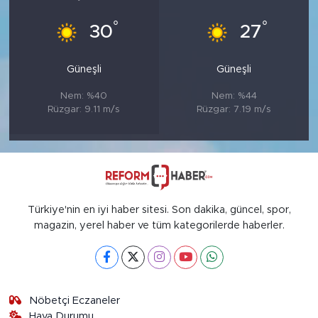
°
°
30
27
Güneşli
Güneşli
Nem: %40
Nem: %44
Rüzgar: 9.11 m/s
Rüzgar: 7.19 m/s
Türkiye'nin en iyi haber sitesi. Son dakika, güncel, spor,
magazin, yerel haber ve tüm kategorilerde haberler.
Nöbetçi Eczaneler
Hava Durumu