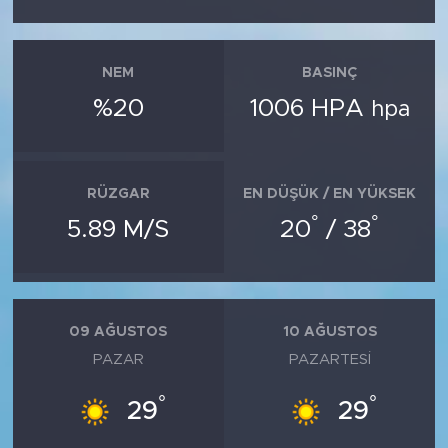
NEM
BASINÇ
%20
1006 HPA
hpa
RÜZGAR
EN DÜŞÜK / EN YÜKSEK
°
°
5.89 M/S
20
/ 38
09 AĞUSTOS
10 AĞUSTOS
PAZAR
PAZARTESI
°
°
29
29