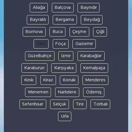
Aliağa
Balçova
Bayındır
Bayraklı
Bergama
Beydağ
Bornova
Buca
Çeşme
Çiğli
Dikili
Foça
Gaziemir
Güzelbahçe
İzmir
Karabağlar
Karaburun
Karşıyaka
Kemalpaşa
Kınık
Kiraz
Konak
Menderes
Menemen
Narlıdere
Ödemiş
Seferihisar
Selçuk
Tire
Torbalı
Urla