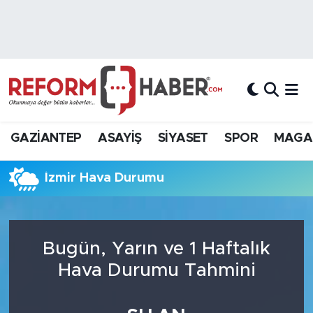
Nöbetçi Eczaneler
Hava Durumu
Trafik Durumu
GAZİANTEP
ASAYİŞ
SİYASET
SPOR
MAGA
Süper Lig Puan Durumu ve Fikstür
İzmir Hava Durumu
Tüm Manşetler
Son Dakika Haberleri
Bugün, Yarın ve 1 Haftalık
Haber Arşivi
Hava Durumu Tahmini