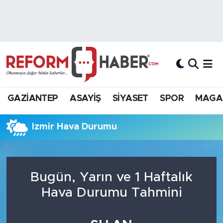
Nöbetçi Eczaneler
Hava Durumu
Trafik Durumu
GAZİANTEP
ASAYİŞ
SİYASET
SPOR
MAGA
Süper Lig Puan Durumu ve Fikstür
İzmir Hava Durumu
Tüm Manşetler
Son Dakika Haberleri
Bugün, Yarın ve 1 Haftalık
Haber Arşivi
Hava Durumu Tahmini