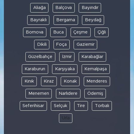
Aliağa
Balçova
Bayındır
Bayraklı
Bergama
Beydağ
Bornova
Buca
Çeşme
Çiğli
Dikili
Foça
Gaziemir
Güzelbahçe
İzmir
Karabağlar
Karaburun
Karşıyaka
Kemalpaşa
Kınık
Kiraz
Konak
Menderes
Menemen
Narlıdere
Ödemiş
Seferihisar
Selçuk
Tire
Torbalı
Urla