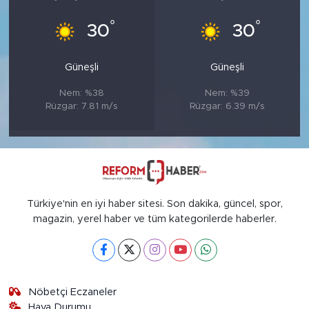
°
°
30
30
Güneşli
Güneşli
Nem: %38
Nem: %39
Rüzgar: 7.81 m/s
Rüzgar: 6.39 m/s
Türkiye'nin en iyi haber sitesi. Son dakika, güncel, spor,
magazin, yerel haber ve tüm kategorilerde haberler.
Nöbetçi Eczaneler
Hava Durumu