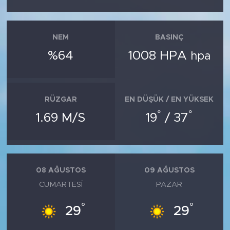
NEM
BASINÇ
%64
1008 HPA
hpa
RÜZGAR
EN DÜŞÜK / EN YÜKSEK
°
°
1.69 M/S
19
/ 37
08 AĞUSTOS
09 AĞUSTOS
CUMARTESI
PAZAR
°
°
29
29