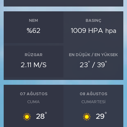
NEM
BASINÇ
%62
1009 HPA
hpa
RÜZGAR
EN DÜŞÜK / EN YÜKSEK
°
°
2.11 M/S
23
/ 39
07 AĞUSTOS
08 AĞUSTOS
CUMA
CUMARTESI
°
°
28
29