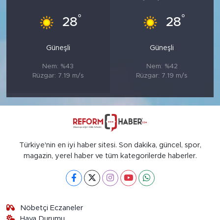
°
°
28
28
Güneşli
Güneşli
Nem: %43
Nem: %42
Rüzgar: 7.19 m/s
Rüzgar: 7.19 m/s
Türkiye'nin en iyi haber sitesi. Son dakika, güncel, spor,
magazin, yerel haber ve tüm kategorilerde haberler.
Nöbetçi Eczaneler
Hava Durumu