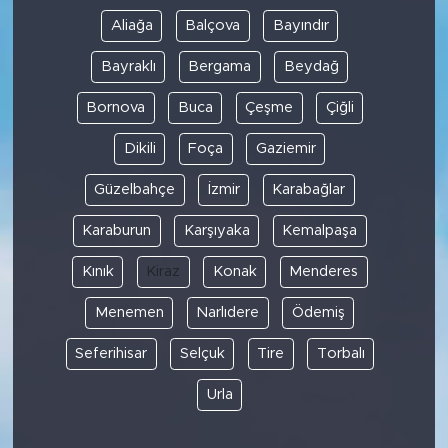
Aliağa
Balçova
Bayındır
Bayraklı
Bergama
Beydağ
Bornova
Buca
Çeşme
Çiğli
Dikili
Foça
Gaziemir
Güzelbahçe
İzmir
Karabağlar
Karaburun
Karşıyaka
Kemalpaşa
Kınık
Kiraz
Konak
Menderes
Menemen
Narlıdere
Ödemiş
Seferihisar
Selçuk
Tire
Torbalı
Urla