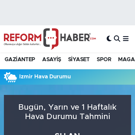
Nöbetçi Eczaneler
Hava Durumu
Trafik Durumu
GAZİANTEP
ASAYİŞ
SİYASET
SPOR
MAGA
Süper Lig Puan Durumu ve Fikstür
İzmir Hava Durumu
Tüm Manşetler
Son Dakika Haberleri
Bugün, Yarın ve 1 Haftalık
Haber Arşivi
Hava Durumu Tahmini