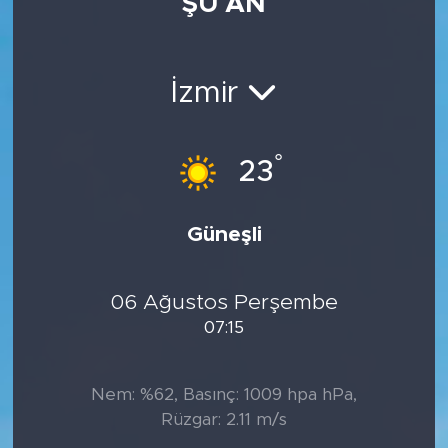
ŞU AN
İzmir
°
23
Güneşli
06 Ağustos Perşembe
07:15
Nem: %62, Basınç: 1009 hpa hPa,
Rüzgar: 2.11 m/s