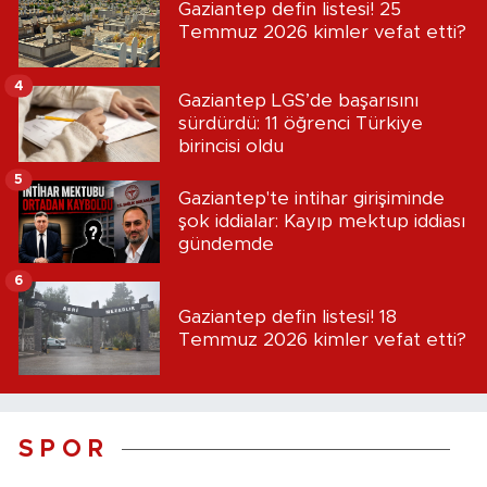
Gaziantep defin listesi! 25
Temmuz 2026 kimler vefat etti?
4
Gaziantep LGS’de başarısını
sürdürdü: 11 öğrenci Türkiye
birincisi oldu
5
Gaziantep'te intihar girişiminde
şok iddialar: Kayıp mektup iddiası
gündemde
6
Gaziantep defin listesi! 18
Temmuz 2026 kimler vefat etti?
S P O R