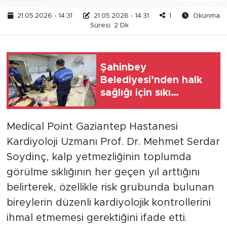
21.05.2026 - 14:31
21.05.2026 - 14:31
1
Okunma
Süresi: 2 Dk
Şahinbey
Belediyesi’nden halk
sağlığı için sıkı
denetim
Medical Point Gaziantep Hastanesi
Kardiyoloji Uzmanı Prof. Dr. Mehmet Serdar
Soydinç, kalp yetmezliğinin toplumda
görülme sıklığının her geçen yıl arttığını
belirterek, özellikle risk grubunda bulunan
bireylerin düzenli kardiyolojik kontrollerini
ihmal etmemesi gerektiğini ifade etti.