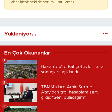
Haber hiçbir şekilde sorumlu tutulamaz.
Yükleniyor...
En Çok Okunanlar
1
Gaziantep'te Bahçelievler kura
sonuçları açıklandı
2
TBMM İdare Amiri Sermet
Atay’dan trol hesaplara sert
çıkış: “Seni bulacağım”
3