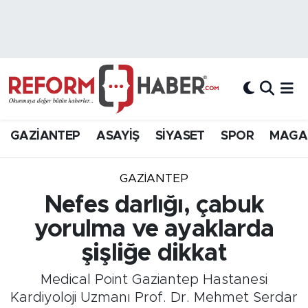
Nöbetçi Eczaneler
Hava Durumu
Trafik Durumu
GAZİANTEP
ASAYİŞ
SİYASET
SPOR
MAGA
Süper Lig Puan Durumu ve Fikstür
GAZIANTEP
Tüm Manşetler
Nefes darlığı, çabuk
yorulma ve ayaklarda
Son Dakika Haberleri
şişliğe dikkat
Haber Arşivi
Medical Point Gaziantep Hastanesi
Kardiyoloji Uzmanı Prof. Dr. Mehmet Serdar