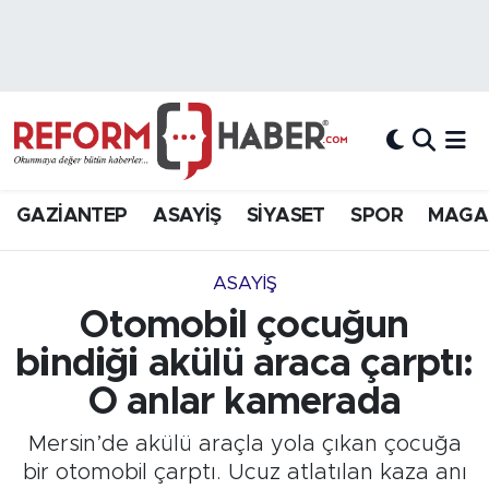
Nöbetçi Eczaneler
Hava Durumu
Trafik Durumu
GAZİANTEP
ASAYİŞ
SİYASET
SPOR
MAGA
Süper Lig Puan Durumu ve Fikstür
ASAYİŞ
Tüm Manşetler
Otomobil çocuğun
bindiği akülü araca çarptı:
Son Dakika Haberleri
O anlar kamerada
Haber Arşivi
Mersin’de akülü araçla yola çıkan çocuğa
bir otomobil çarptı. Ucuz atlatılan kaza anı