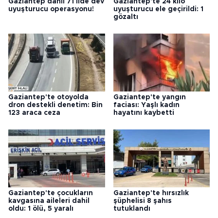
Gaziantep dahil 71 ilde dev
Gaziantep'te 24 kilo
uyuşturucu operasyonu!
uyuşturucu ele geçirildi: 1
gözaltı
Gaziantep'te otoyolda
Gaziantep'te yangın
dron destekli denetim: Bin
faciası: Yaşlı kadın
123 araca ceza
hayatını kaybetti
Gaziantep'te çocukların
Gaziantep'te hırsızlık
kavgasına aileleri dahil
şüphelisi 8 şahıs
oldu: 1 ölü, 5 yaralı
tutuklandı