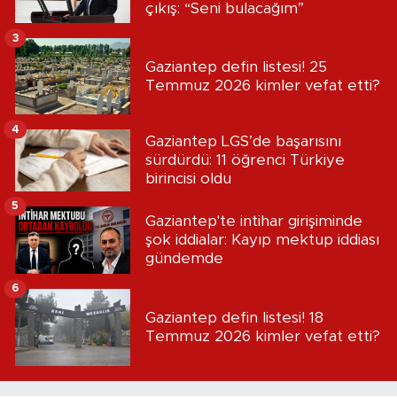
çıkış: “Seni bulacağım”
3
Gaziantep defin listesi! 25
Temmuz 2026 kimler vefat etti?
4
Gaziantep LGS’de başarısını
sürdürdü: 11 öğrenci Türkiye
birincisi oldu
5
Gaziantep'te intihar girişiminde
şok iddialar: Kayıp mektup iddiası
gündemde
6
Gaziantep defin listesi! 18
Temmuz 2026 kimler vefat etti?