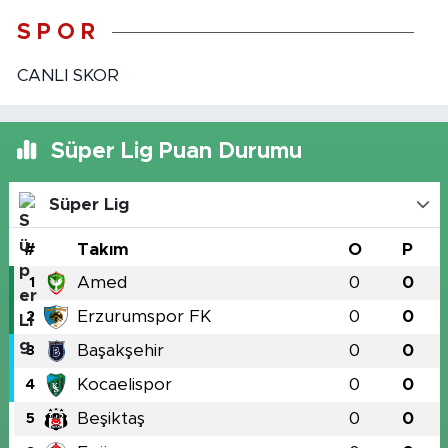
S P O R
CANLI SKOR
Süper Lig Puan Durumu
Süper Lig
#
Takım
O
P
Amed
0
0
1
Erzurumspor FK
0
0
2
Başakşehir
0
0
3
Kocaelispor
0
0
4
Beşiktaş
0
0
5