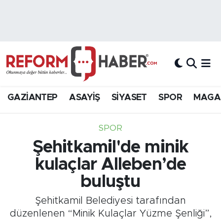
Nöbetçi Eczaneler
Hava Durumu
Trafik Durumu
GAZİANTEP
ASAYİŞ
SİYASET
SPOR
MAGA
Süper Lig Puan Durumu ve Fikstür
SPOR
Tüm Manşetler
Şehitkamil'de minik
kulaçlar Alleben’de
Son Dakika Haberleri
buluştu
Haber Arşivi
Şehitkamil Belediyesi tarafından
düzenlenen “Minik Kulaçlar Yüzme Şenliği”,