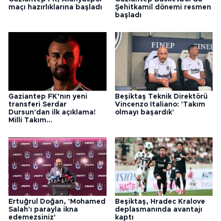
maçı hazırlıklarına başladı
Şehitkamil dönemi resmen
başladı
Gaziantep FK’nın yeni
Beşiktaş Teknik Direktörü
transferi Serdar
Vincenzo Italiano: 'Takım
Dursun'dan ilk açıklama!
olmayı başardık'
Milli Takım...
Ertuğrul Doğan, 'Mohamed
Beşiktaş, Hradec Kralove
Salah'ı parayla ikna
deplasmanında avantajı
edemezsiniz'
kaptı