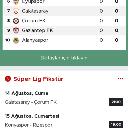
Eyüpspor
0
0
6
Galatasaray
0
0
7
Çorum FK
0
0
8
Gaziantep FK
0
0
9
Alanyaspor
0
0
10
Detaylar için tıklayın
Süper Lig Fikstür
14 Ağustos, Cuma
Galatasaray - Çorum FK
21:30
15 Ağustos, Cumartesi
Konyaspor - Rizespor
19:00