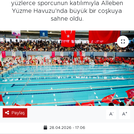
yüzlerce sporcunun katılımıyla Alleben
Yüzme Havuzu’nda büyük bir coşkuya
sahne oldu.
Paylaş
-
+
A
A
28.04.2026 - 17:06