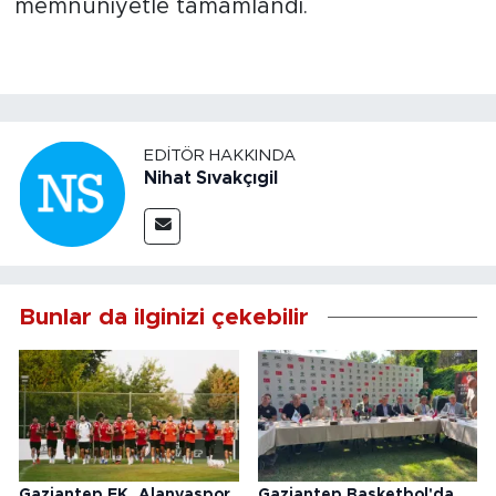
memnuniyetle tamamlandı.
EDITÖR HAKKINDA
Nihat Sıvakçıgil
Bunlar da ilginizi çekebilir
Gaziantep FK, Alanyaspor
Gaziantep Basketbol'da