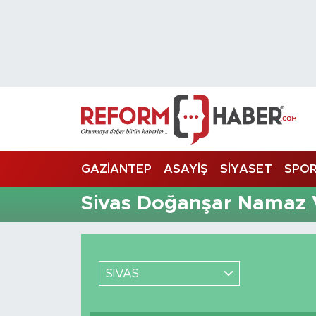
Nöbetçi Eczaneler
Hava Durumu
Trafik Durumu
Süper Lig Puan Durumu ve Fikstür
GAZİANTEP
ASAYİŞ
SİYASET
SPO
Tüm Manşetler
Sivas Doğanşar Namaz V
Son Dakika Haberleri
Haber Arşivi
SİVAS