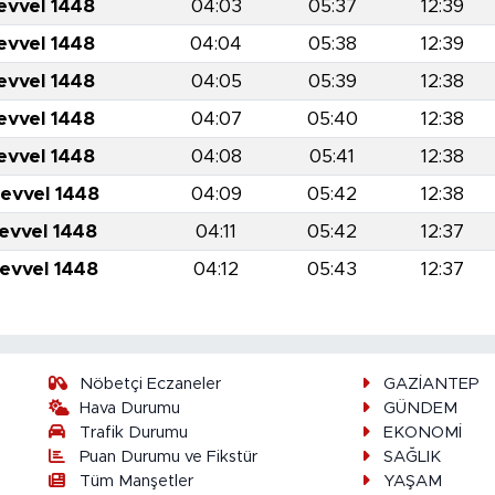
evvel 1448
04:03
05:37
12:39
evvel 1448
04:04
05:38
12:39
evvel 1448
04:05
05:39
12:38
evvel 1448
04:07
05:40
12:38
evvel 1448
04:08
05:41
12:38
levvel 1448
04:09
05:42
12:38
levvel 1448
04:11
05:42
12:37
levvel 1448
04:12
05:43
12:37
Nöbetçi Eczaneler
GAZİANTEP
Hava Durumu
GÜNDEM
Trafik Durumu
EKONOMİ
Puan Durumu ve Fikstür
SAĞLIK
Tüm Manşetler
YAŞAM