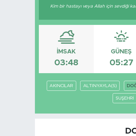
Kim bir hastayı veya Allah için sevdiği k
İMSAK
GÜNEŞ
03:48
05:27
AKINCILAR
ALTINYAYLA(S)
DO
SUŞEHRİ
DO