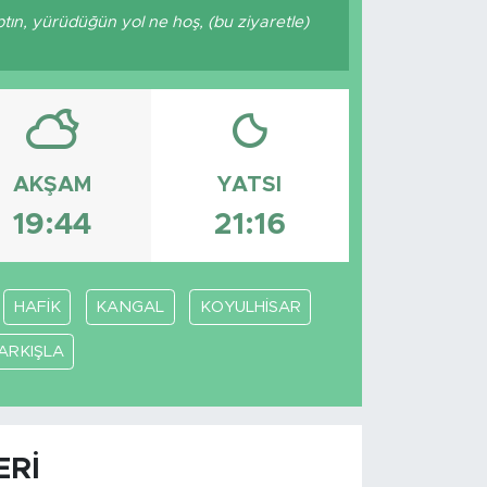
ptın, yürüdüğün yol ne hoş, (bu ziyaretle)
AKŞAM
YATSI
19:44
21:16
HAFİK
KANGAL
KOYULHİSAR
ARKIŞLA
ERI