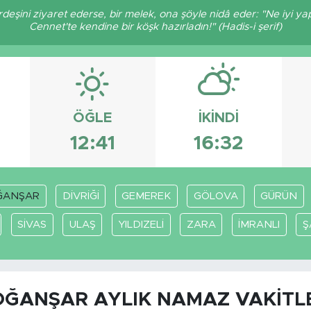
ardeşini ziyaret ederse, bir melek, ona şöyle nidâ eder: "Ne iyi ya
Cennet'te kendine bir köşk hazırladın!" (Hadis-i şerif)
ÖĞLE
İKINDI
12:41
16:32
ĞANŞAR
DİVRİĞİ
GEMEREK
GÖLOVA
GÜRÜN
SİVAS
ULAŞ
YILDIZELİ
ZARA
İMRANLI
Ş
ĞANŞAR AYLIK NAMAZ VAKITL