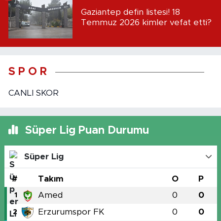
Gaziantep defin listesi! 18
Temmuz 2026 kimler vefat etti?
S P O R
CANLI SKOR
Süper Lig Puan Durumu
Süper Lig
#
Takım
O
P
Amed
0
0
1
Erzurumspor FK
0
0
2