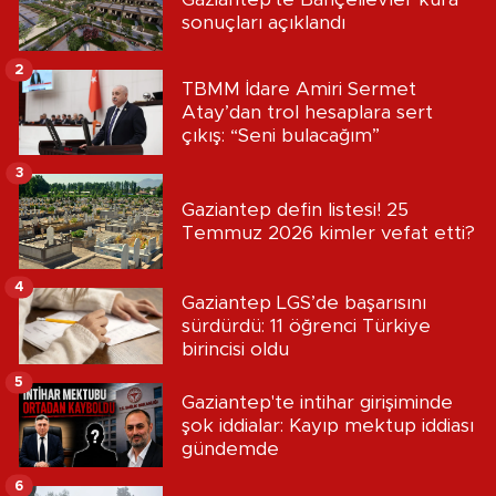
sonuçları açıklandı
2
TBMM İdare Amiri Sermet
Atay’dan trol hesaplara sert
çıkış: “Seni bulacağım”
3
Gaziantep defin listesi! 25
Temmuz 2026 kimler vefat etti?
4
Gaziantep LGS’de başarısını
sürdürdü: 11 öğrenci Türkiye
birincisi oldu
5
Gaziantep'te intihar girişiminde
şok iddialar: Kayıp mektup iddiası
gündemde
6