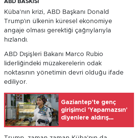
ABD BASKISI
Küba'nın krizi, ABD Başkanı Donald
Trump'ın ülkenin küresel ekonomiye
angaje olması gerektiği çağrıylarıyla
hızlandı.
ABD Dışişleri Bakanı Marco Rubio
liderliğindeki müzakerelerin odak
noktasının yönetimin devri olduğu ifade
ediliyor.
Gaziantep'te genç
girişimci 'Yapamazsın'
diyenlere aldırış
etmedi, 19 yaşında
kendi işini kurdu