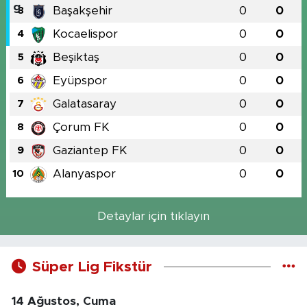
Başakşehir
0
0
3
Kocaelispor
0
0
4
Beşiktaş
0
0
5
Eyüpspor
0
0
6
Galatasaray
0
0
7
Çorum FK
0
0
8
Gaziantep FK
0
0
9
Alanyaspor
0
0
10
Detaylar için tıklayın
Süper Lig Fikstür
14 Ağustos, Cuma