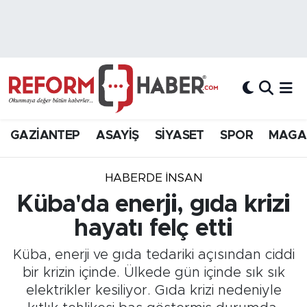
Nöbetçi Eczaneler
Hava Durumu
Trafik Durumu
GAZİANTEP
ASAYİŞ
SİYASET
SPOR
MAGA
Süper Lig Puan Durumu ve Fikstür
HABERDE INSAN
Tüm Manşetler
Küba'da enerji, gıda krizi
hayatı felç etti
Son Dakika Haberleri
Küba, enerji ve gıda tedariki açısından ciddi
Haber Arşivi
bir krizin içinde. Ülkede gün içinde sık sık
elektrikler kesiliyor. Gıda krizi nedeniyle