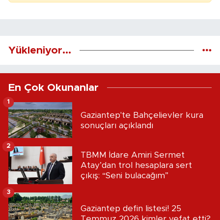
Yükleniyor...
En Çok Okunanlar
1
Gaziantep'te Bahçelievler kura
sonuçları açıklandı
2
TBMM İdare Amiri Sermet
Atay’dan trol hesaplara sert
çıkış: “Seni bulacağım”
3
Gaziantep defin listesi! 25
Temmuz 2026 kimler vefat etti?