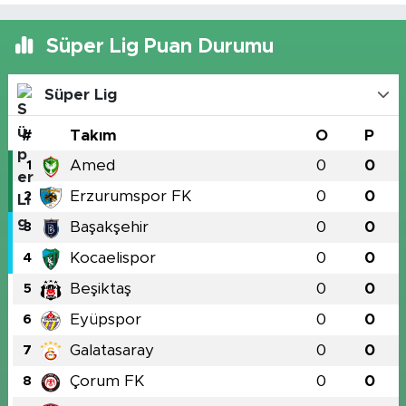
Süper Lig Puan Durumu
Süper Lig
#
Takım
O
P
Amed
0
0
1
Erzurumspor FK
0
0
2
Başakşehir
0
0
3
Kocaelispor
0
0
4
Beşiktaş
0
0
5
Eyüpspor
0
0
6
Galatasaray
0
0
7
Çorum FK
0
0
8