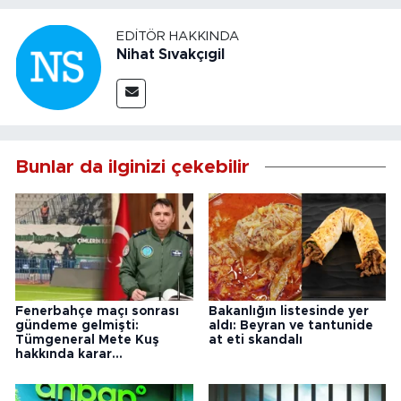
EDITÖR HAKKINDA
Nihat Sıvakçıgil
Bunlar da ilginizi çekebilir
Fenerbahçe maçı sonrası
Bakanlığın listesinde yer
gündeme gelmişti:
aldı: Beyran ve tantunide
Tümgeneral Mete Kuş
at eti skandalı
hakkında karar...