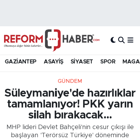
Nöbetçi Eczaneler
Hava Durumu
Trafik Durumu
GAZİANTEP
ASAYİŞ
SİYASET
SPOR
MAGA
Süper Lig Puan Durumu ve Fikstür
GÜNDEM
Tüm Manşetler
Süleymaniye'de hazırlıklar
tamamlanıyor! PKK yarın
Son Dakika Haberleri
silah bırakacak...
Haber Arşivi
MHP lideri Devlet Bahçeli'nin cesur çıkışı ile
başlayan 'Terörsüz Türkiye' döneminde