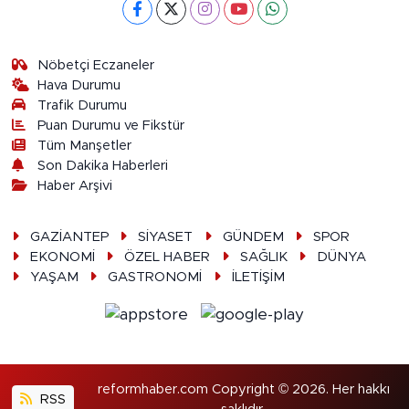
Nöbetçi Eczaneler
Hava Durumu
Trafik Durumu
Puan Durumu ve Fikstür
Tüm Manşetler
Son Dakika Haberleri
Haber Arşivi
GAZİANTEP
SİYASET
GÜNDEM
SPOR
EKONOMİ
ÖZEL HABER
SAĞLIK
DÜNYA
YAŞAM
GASTRONOMİ
İLETİŞİM
reformhaber.com Copyright © 2026. Her hakkı
RSS