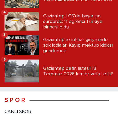
4
Gaziantep LGS’de başarısını
sürdürdü: 11 öğrenci Türkiye
birincisi oldu
5
Gaziantep'te intihar girişiminde
şok iddialar: Kayıp mektup iddiası
gündemde
6
Gaziantep defin listesi! 18
Temmuz 2026 kimler vefat etti?
S P O R
CANLI SKOR