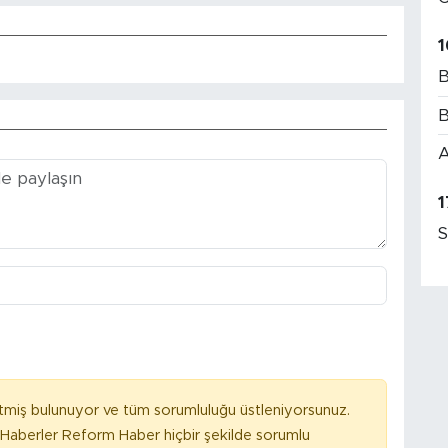
1
B
B
A
1
S
tmiş bulunuyor ve tüm sorumluluğu üstleniyorsunuz.
Haberler Reform Haber hiçbir şekilde sorumlu