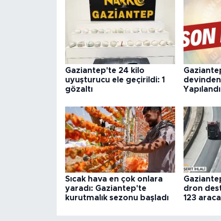
Gaziantep'te 24 kilo
Gaziantep
uyuşturucu ele geçirildi: 1
devinden
gözaltı
Yapıland
Sıcak hava en çok onlara
Gaziante
yaradı: Gaziantep'te
dron dest
kurutmalık sezonu başladı
123 araca