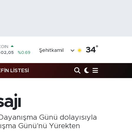
COIN
°
34
Şehitkamil
602,05
%0.69
LAR
5986
%0.06
RO
FİN LİSTESİ
0700
%0.1
RLİN
2438
%0.21
M ALTIN
ajı
8.23
%0.39
T100
703
%0
Dayanışma Günü dolayısıyla
anışma Günü'nü Yürekten