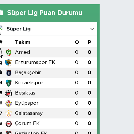
Süper Lig Puan Durumu
Süper Lig
#
Takım
O
P
Amed
0
0
1
Erzurumspor FK
0
0
2
Başakşehir
0
0
3
Kocaelispor
0
0
4
Beşiktaş
0
0
5
Eyüpspor
0
0
6
Galatasaray
0
0
7
Çorum FK
0
0
8
Gaziantep FK
0
0
9