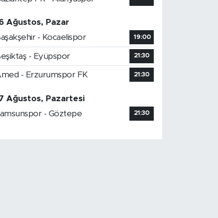
6 Ağustos, Pazar
aşakşehir - Kocaelispor
19:00
eşiktaş - Eyüpspor
21:30
med - Erzurumspor FK
21:30
7 Ağustos, Pazartesi
amsunspor - Göztepe
21:30