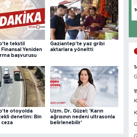
1
'te tekstil
Gaziantep'te yaz gribi
 Finansal Yeniden
aktarlara yöneltti
ırma başvurusu
1
G
1
K
p'te otoyolda
Uzm. Dr. Güzel: 'Karın
K
ekli denetim: Bin
ağrısının nedeni ultrasonla
 ceza
belirlenebilir'
G
G