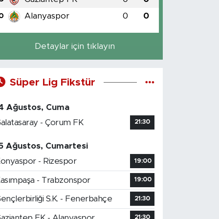
Alanyaspor
0
0
0
Detaylar için tıklayın
Süper Lig Fikstür
4 Ağustos, Cuma
alatasaray - Çorum FK
21:30
5 Ağustos, Cumartesi
onyaspor - Rizespor
19:00
asımpaşa - Trabzonspor
19:00
ençlerbirliği S.K. - Fenerbahçe
21:30
aziantep FK - Alanyaspor
21:30