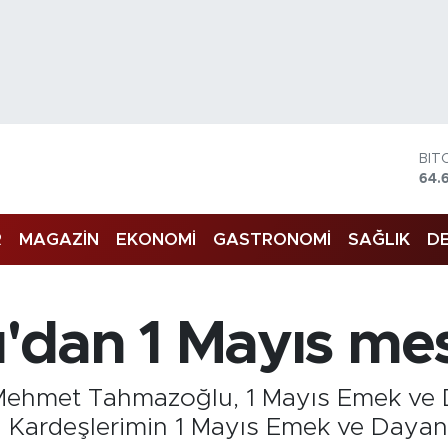
BIT
64.
DO
47,
EU
R
MAGAZİN
EKONOMİ
GASTRONOMİ
SAĞLIK
DE
55,
STE
64,
GRA
dan 1 Mayıs mes
651
BİS
13.
Mehmet Tahmazoğlu, 1 Mayıs Emek ve 
çi Kardeşlerimin 1 Mayıs Emek ve Day