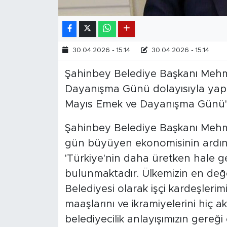
30.04.2026 - 15:14
30.04.2026 - 15:14
Şahinbey Belediye Başkanı Meh
Dayanışma Günü dolayısıyla yaptı
Mayıs Emek ve Dayanışma Günü'n
Şahinbey Belediye Başkanı Mehm
gün büyüyen ekonomisinin ardında 
'Türkiye'nin daha üretken hale g
bulunmaktadır. Ülkemizin en değe
Belediyesi olarak işçi kardeşleri
maaşlarını ve ikramiyelerini hiç 
belediyecilik anlayışımızın gereğ