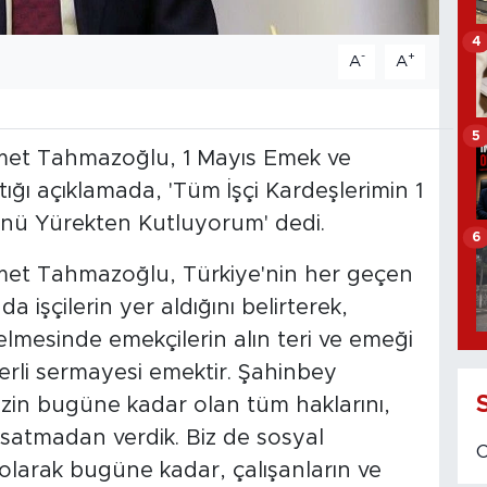
4
-
+
A
A
5
met Tahmazoğlu, 1 Mayıs Emek ve
ğı açıklamada, 'Tüm İşçi Kardeşlerimin 1
ü Yürekten Kutluyorum' dedi.
6
et Tahmazoğlu, Türkiye'nin her geçen
işçilerin yer aldığını belirterek,
elmesinde emekçilerin alın teri ve emeği
rli sermayesi emektir. Şahinbey
mizin bugüne kadar olan tüm haklarını,
aksatmadan verdik. Biz de sosyal
i olarak bugüne kadar, çalışanların ve