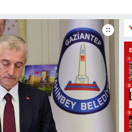
Y
1
2
3