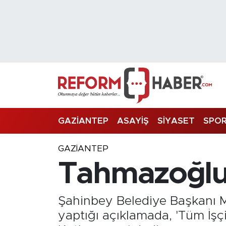
Nöbetçi Eczaneler
Hava Durumu
Trafik Durumu
Süper Lig Puan Durumu ve Fikstür
GAZİANTEP
ASAYİŞ
SİYASET
SPO
Tüm Manşetler
GAZIANTEP
Tahmazoğlu'
Son Dakika Haberleri
Haber Arşivi
Şahinbey Belediye Başkanı 
yaptığı açıklamada, 'Tüm İş