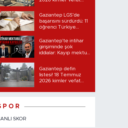
etti?
Gaziantep LGS’de
başarısını sürdürdü: 11
öğrenci Türkiye
birincisi oldu
Gaziantep'te intihar
girişiminde şok
iddialar: Kayıp mektup
iddiası gündemde
Gaziantep defin
listesi! 18 Temmuz
2026 kimler vefat
etti?
S P O R
CANLI SKOR