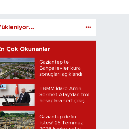
ükleniyor...
En Çok Okunanlar
Gaziantep'te
Bahçelievler kura
sonuçları açıklandı
TBMM İdare Amiri
Sermet Atay’dan trol
hesaplara sert çıkış:
“Seni bulacağım”
Gaziantep defin
listesi! 25 Temmuz
2026 kimler vefat