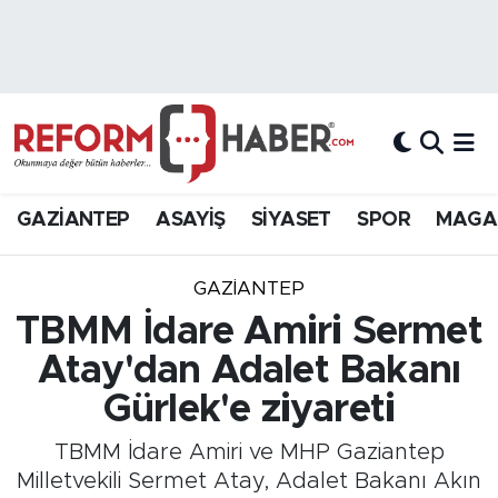
Nöbetçi Eczaneler
Hava Durumu
Trafik Durumu
GAZİANTEP
ASAYİŞ
SİYASET
SPOR
MAGA
Süper Lig Puan Durumu ve Fikstür
GAZIANTEP
Tüm Manşetler
TBMM İdare Amiri Sermet
Atay'dan Adalet Bakanı
Son Dakika Haberleri
Gürlek'e ziyareti
Haber Arşivi
TBMM İdare Amiri ve MHP Gaziantep
Milletvekili Sermet Atay, Adalet Bakanı Akın