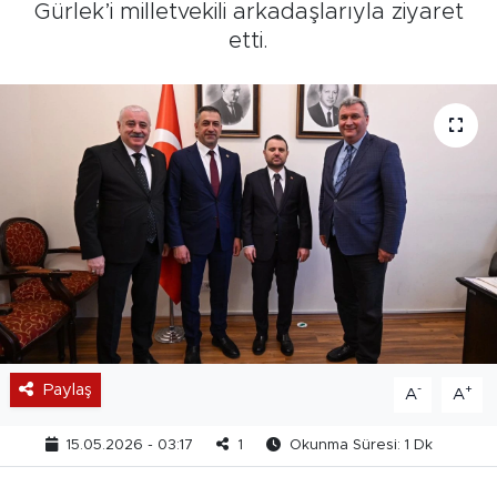
Gürlek’i milletvekili arkadaşlarıyla ziyaret
etti.
Paylaş
-
+
A
A
15.05.2026 - 03:17
1
Okunma Süresi: 1 Dk