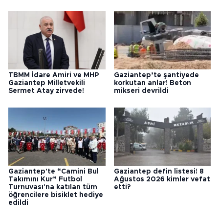
TBMM İdare Amiri ve MHP
Gaziantep’te şantiyede
Gaziantep Milletvekili
korkutan anlar! Beton
Sermet Atay zirvede!
mikseri devrildi
Gaziantep'te “Camini Bul
Gaziantep defin listesi! 8
Takımını Kur” Futbol
Ağustos 2026 kimler vefat
Turnuvası'na katılan tüm
etti?
öğrencilere bisiklet hediye
edildi