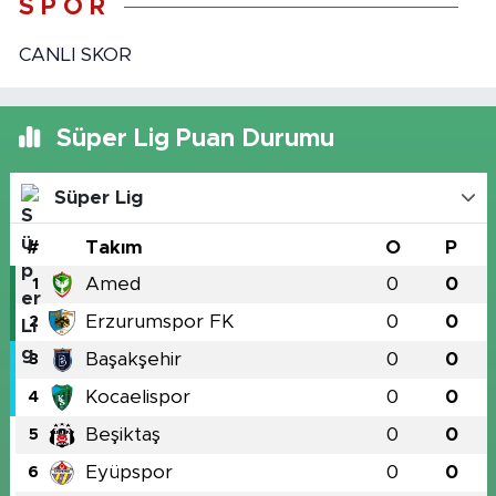
S P O R
CANLI SKOR
Süper Lig Puan Durumu
Süper Lig
#
Takım
O
P
Amed
0
0
1
Erzurumspor FK
0
0
2
Başakşehir
0
0
3
Kocaelispor
0
0
4
Beşiktaş
0
0
5
Eyüpspor
0
0
6