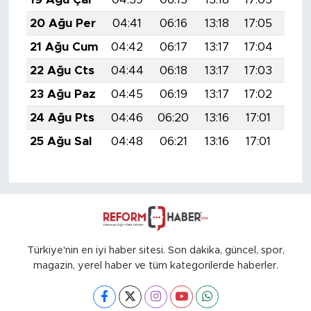
20 Ağu Per
04:41
06:16
13:18
17:05
20:
21 Ağu Cum
04:42
06:17
13:17
17:04
20:
22 Ağu Cts
04:44
06:18
13:17
17:03
20:
23 Ağu Paz
04:45
06:19
13:17
17:02
20:
24 Ağu Pts
04:46
06:20
13:16
17:01
20:
25 Ağu Sal
04:48
06:21
13:16
17:01
20:
Türkiye'nin en iyi haber sitesi. Son dakika, güncel, spor,
magazin, yerel haber ve tüm kategorilerde haberler.