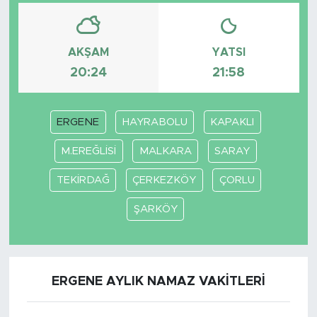
AKŞAM
YATSI
20:24
21:58
ERGENE
HAYRABOLU
KAPAKLI
M.EREĞLİSİ
MALKARA
SARAY
TEKİRDAĞ
ÇERKEZKÖY
ÇORLU
ŞARKÖY
ERGENE AYLIK NAMAZ VAKITLERI