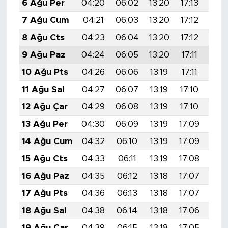
6 Ağu Per
04:20
06:02
13:20
17:13
20:
7 Ağu Cum
04:21
06:03
13:20
17:12
20:
8 Ağu Cts
04:23
06:04
13:20
17:12
20:
9 Ağu Paz
04:24
06:05
13:20
17:11
20:
10 Ağu Pts
04:26
06:06
13:19
17:11
20:
11 Ağu Sal
04:27
06:07
13:19
17:10
20:
12 Ağu Çar
04:29
06:08
13:19
17:10
20:
13 Ağu Per
04:30
06:09
13:19
17:09
20:
14 Ağu Cum
04:32
06:10
13:19
17:09
20:
15 Ağu Cts
04:33
06:11
13:19
17:08
20:
16 Ağu Paz
04:35
06:12
13:18
17:07
20:
17 Ağu Pts
04:36
06:13
13:18
17:07
20:
18 Ağu Sal
04:38
06:14
13:18
17:06
20:
19 Ağu Çar
04:39
06:15
13:18
17:05
20: