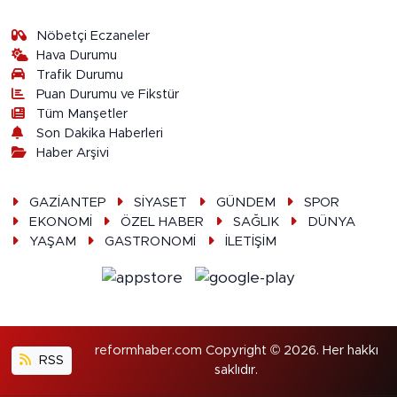
Nöbetçi Eczaneler
Hava Durumu
Trafik Durumu
Puan Durumu ve Fikstür
Tüm Manşetler
Son Dakika Haberleri
Haber Arşivi
GAZİANTEP
SİYASET
GÜNDEM
SPOR
EKONOMİ
ÖZEL HABER
SAĞLIK
DÜNYA
YAŞAM
GASTRONOMİ
İLETİŞİM
reformhaber.com Copyright © 2026. Her hakkı
RSS
saklıdır.