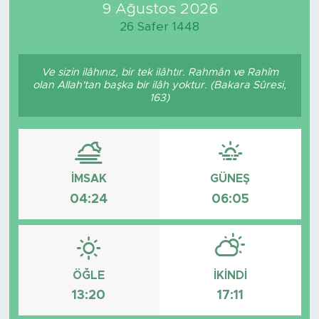
9 Ağustos 2026
26 Safer 1448
Ve sizin ilâhınız, bir tek ilâhtır. Rahmân ve Rahîm
olan Allah'tan başka bir ilâh yoktur. (Bakara Sûresi,
163)
İMSAK
GÜNEŞ
04:24
06:05
ÖĞLE
İKINDI
13:20
17:11