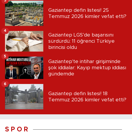
3
Gaziantep defin listesi! 25
Temmuz 2026 kimler vefat etti?
4
Gaziantep LGS’de başarısını
sürdürdü: 11 öğrenci Türkiye
birincisi oldu
5
Gaziantep'te intihar girişiminde
şok iddialar: Kayıp mektup iddiası
gündemde
6
Gaziantep defin listesi! 18
Temmuz 2026 kimler vefat etti?
S P O R