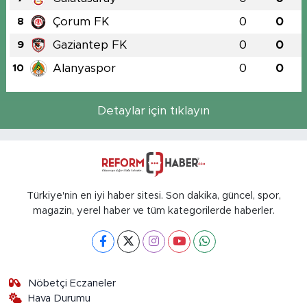
Çorum FK
0
0
8
Gaziantep FK
0
0
9
Alanyaspor
0
0
10
Detaylar için tıklayın
Türkiye'nin en iyi haber sitesi. Son dakika, güncel, spor,
magazin, yerel haber ve tüm kategorilerde haberler.
Nöbetçi Eczaneler
Hava Durumu