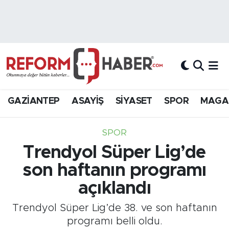
Nöbetçi Eczaneler
Hava Durumu
Trafik Durumu
GAZİANTEP
ASAYİŞ
SİYASET
SPOR
MAGA
Süper Lig Puan Durumu ve Fikstür
SPOR
Tüm Manşetler
Trendyol Süper Lig’de
son haftanın programı
Son Dakika Haberleri
açıklandı
Haber Arşivi
Trendyol Süper Lig’de 38. ve son haftanın
programı belli oldu.