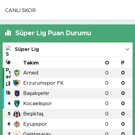
CANLI SKOR
Süper Lig Puan Durumu
Süper Lig
#
Takım
O
P
Amed
0
0
1
Erzurumspor FK
0
0
2
Başakşehir
0
0
3
Kocaelispor
0
0
4
Beşiktaş
0
0
5
Eyüpspor
0
0
6
Galatasaray
0
0
7