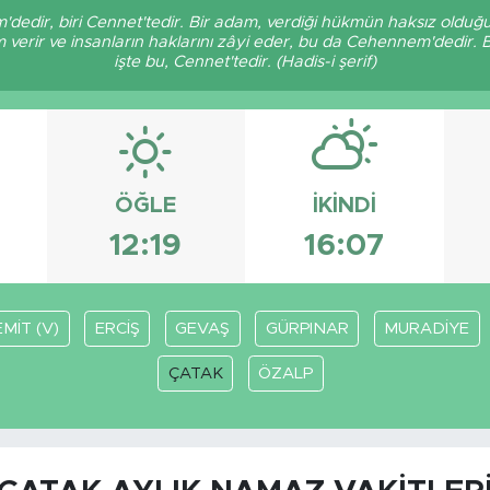
'dedir, biri Cennet'tedir. Bir adam, verdiği hükmün haksız olduğu
verir ve insanların haklarını zâyi eder, bu da Cehennem'dedir. 
işte bu, Cennet'tedir. (Hadis-i şerif)
ÖĞLE
İKINDI
12:19
16:07
MİT (V)
ERCİŞ
GEVAŞ
GÜRPINAR
MURADİYE
ÇATAK
ÖZALP