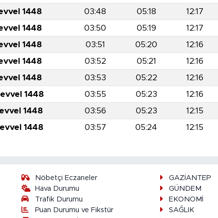
evvel 1448
03:48
05:18
12:17
evvel 1448
03:50
05:19
12:17
evvel 1448
03:51
05:20
12:16
evvel 1448
03:52
05:21
12:16
evvel 1448
03:53
05:22
12:16
levvel 1448
03:55
05:23
12:16
levvel 1448
03:56
05:23
12:15
levvel 1448
03:57
05:24
12:15
Nöbetçi Eczaneler
GAZİANTEP
Hava Durumu
GÜNDEM
Trafik Durumu
EKONOMİ
Puan Durumu ve Fikstür
SAĞLIK