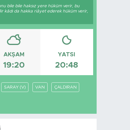
nu bile bile haksız yere hüküm verir, bu
Bir kâdı da hakka riâyet ederek hüküm verir,
AKŞAM
YATSI
19:20
20:48
SARAY (V)
VAN
ÇALDIRAN