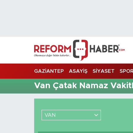
Nöbetçi Eczaneler
Hava Durumu
Trafik Durumu
Süper Lig Puan Durumu ve Fikstür
GAZİANTEP
ASAYİŞ
SİYASET
SPO
Tüm Manşetler
Van Çatak Namaz Vakitl
Son Dakika Haberleri
Haber Arşivi
VAN