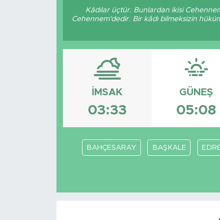
Kâdılar üçtür. Bunlardan ikisi Cehennem
Cehennem'dedir. Bir kâdı bilmeksizin hüküm 
İMSAK
GÜNEŞ
03:33
05:08
BAHÇESARAY
BAŞKALE
EDRE