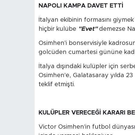
NAPOLI KAMPA DAVET ETTİ
İtalyan ekibinin formasını giym
hiçbir kulübe
"Evet"
demezse Napo
Osimhen'i bonservisiyle kadrosuna 
golcüden cumartesi gününe kad
İtalya dışındaki kulüpler için se
Osimhen'e, Galatasaray yılda 23 
teklif etmişti.
KULÜPLER VERECEĞİ KARARI B
Victor Osimhen'in futbol dünyası