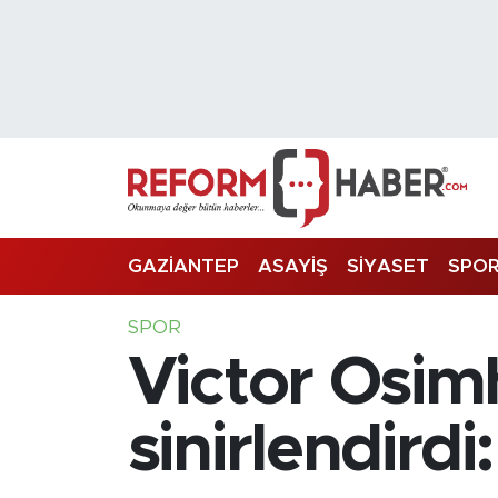
Nöbetçi Eczaneler
Hava Durumu
Trafik Durumu
Süper Lig Puan Durumu ve Fikstür
GAZİANTEP
ASAYİŞ
SİYASET
SPO
Tüm Manşetler
SPOR
Victor Osimh
Son Dakika Haberleri
Haber Arşivi
sinirlendirdi: