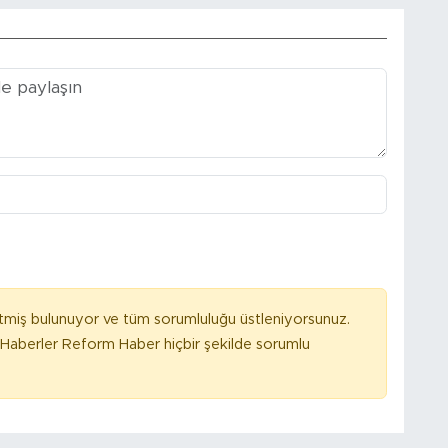
tmiş bulunuyor ve tüm sorumluluğu üstleniyorsunuz.
Haberler Reform Haber hiçbir şekilde sorumlu