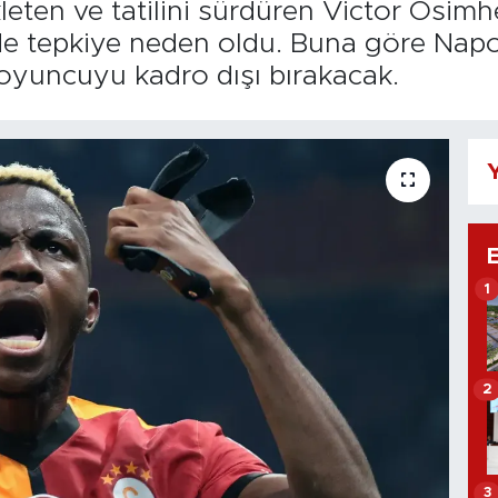
kleten ve tatilini sürdüren Victor Osim
 tepkiye neden oldu. Buna göre Napol
yuncuyu kadro dışı bırakacak.
Y
1
2
3