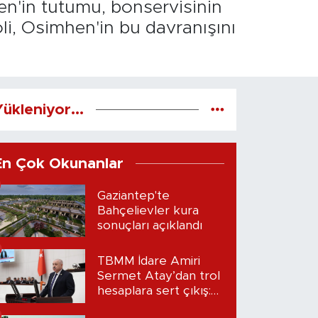
hen'in tutumu, bonservisinin
i, Osimhen'in bu davranışını
ükleniyor...
En Çok Okunanlar
Gaziantep'te
Bahçelievler kura
sonuçları açıklandı
TBMM İdare Amiri
Sermet Atay’dan trol
hesaplara sert çıkış:
“Seni bulacağım”