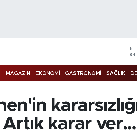
BI
64
DO
47
EU
55
R
MAGAZİN
EKONOMİ
GASTRONOMİ
SAĞLIK
DE
ST
64
GR
65
Bİ
en'in kararsızlığı
13
 Artık karar ver...