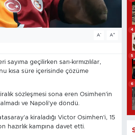
4
-
+
A
A
5
 sayıma geçilirken sarı-kırmızılılar,
nu kısa süre içerisinde çözüme
6
kiralık sözleşmesi sona eren Osimhen'in
ğı kalmadı ve Napoli'ye döndü.
asaray'a kiraladığı Victor Osimhen'i, 15
 hazırlık kampına davet etti.