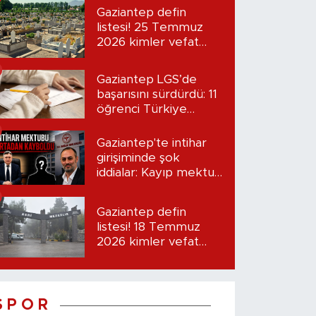
Gaziantep defin
listesi! 25 Temmuz
2026 kimler vefat
etti?
Gaziantep LGS’de
başarısını sürdürdü: 11
öğrenci Türkiye
birincisi oldu
Gaziantep'te intihar
girişiminde şok
iddialar: Kayıp mektup
iddiası gündemde
Gaziantep defin
listesi! 18 Temmuz
2026 kimler vefat
etti?
S P O R