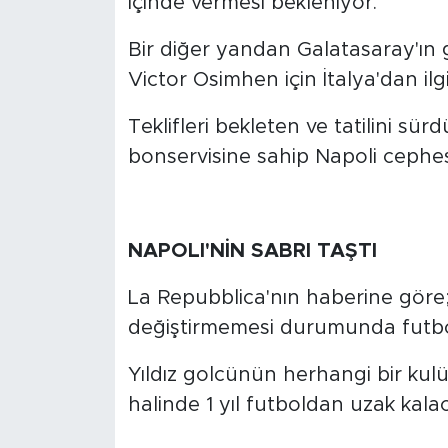
içinde vermesi bekleniyor.
Bir diğer yandan Galatasaray'ın g
Victor Osimhen için İtalya'dan ilgi
Teklifleri bekleten ve tatilini s
bonservisine sahip Napoli cephe
NAPOLI'NİN SABRI TAŞTI
La Repubblica'nın haberine göre;
değiştirmemesi durumunda futbo
Yıldız golcünün herhangi bir kulü
halinde 1 yıl futboldan uzak kalac