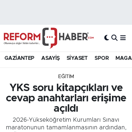
Nöbetçi Eczaneler
Hava Durumu
Trafik Durumu
GAZİANTEP
ASAYİŞ
SİYASET
SPOR
MAGA
Süper Lig Puan Durumu ve Fikstür
EĞİTİM
Tüm Manşetler
YKS soru kitapçıkları ve
cevap anahtarları erişime
Son Dakika Haberleri
açıldı
Haber Arşivi
2026-Yükseköğretim Kurumları Sınavı
maratonunun tamamlanmasının ardından,