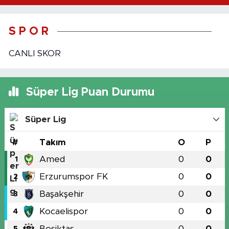
S P O R
CANLI SKOR
Süper Lig Puan Durumu
Süper Lig
#
Takım
O
P
Amed
0
0
1
Erzurumspor FK
0
0
2
Başakşehir
0
0
3
Kocaelispor
0
0
4
Beşiktaş
0
0
5