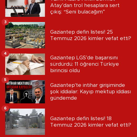
Atay’dan trol hesaplara sert
çıkış: “Seni bulacağım”
3
Gaziantep defin listesi! 25
Temmuz 2026 kimler vefat etti?
4
Gaziantep LGS’de başarısını
sürdürdü: 11 öğrenci Türkiye
birincisi oldu
5
Gaziantep'te intihar girişiminde
şok iddialar: Kayıp mektup iddiası
gündemde
6
Gaziantep defin listesi! 18
Temmuz 2026 kimler vefat etti?