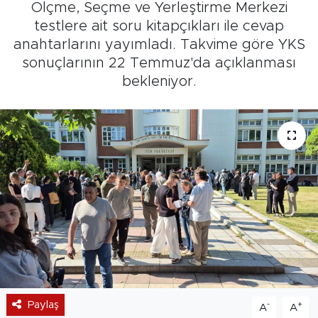
Ölçme, Seçme ve Yerleştirme Merkezi
testlere ait soru kitapçıkları ile cevap
anahtarlarını yayımladı. Takvime göre YKS
sonuçlarının 22 Temmuz'da açıklanması
bekleniyor.
Paylaş
-
+
A
A