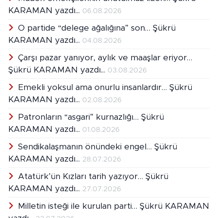
KARAMAN yazdı...
06.08.2026
O partide “delege ağalığına” son… Şükrü
KARAMAN yazdı...
04.08.2026
Çarşı pazar yanıyor, aylık ve maaşlar eriyor…
Şükrü KARAMAN yazdı...
03.08.2026
Emekli yoksul ama onurlu insanlardır… Şükrü
KARAMAN yazdı...
02.08.2026
Patronların “asgari” kurnazlığı… Şükrü
KARAMAN yazdı...
01.08.2026
Sendikalaşmanın önündeki engel… Şükrü
KARAMAN yazdı...
28.07.2026
Atatürk’ün Kızları tarih yazıyor… Şükrü
KARAMAN yazdı...
27.07.2026
Milletin isteği ile kurulan parti… Şükrü KARAMAN