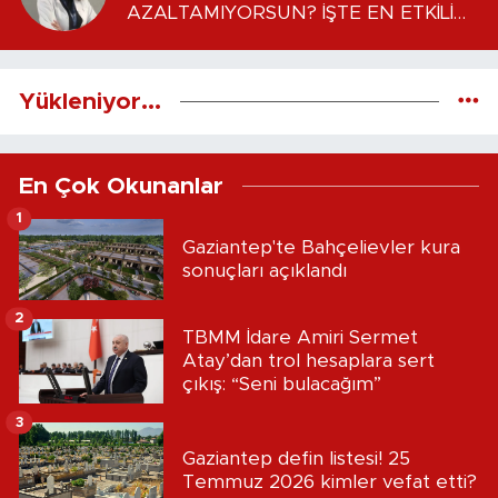
AZALTAMIYORSUN? İŞTE EN ETKİLİ
İLK ADIMLAR Uzm. Fzt. Fatma ASLAN
yazdı...
Yükleniyor...
En Çok Okunanlar
1
Gaziantep'te Bahçelievler kura
sonuçları açıklandı
2
TBMM İdare Amiri Sermet
Atay’dan trol hesaplara sert
çıkış: “Seni bulacağım”
3
Gaziantep defin listesi! 25
Temmuz 2026 kimler vefat etti?