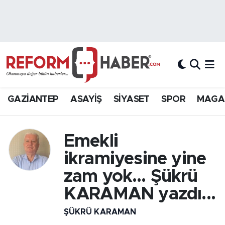
Nöbetçi Eczaneler
Hava Durumu
Trafik Durumu
GAZİANTEP
ASAYİŞ
SİYASET
SPOR
MAGA
Süper Lig Puan Durumu ve Fikstür
Emekli
Tüm Manşetler
ikramiyesine yine
Son Dakika Haberleri
zam yok… Şükrü
KARAMAN yazdı...
Haber Arşivi
ŞÜKRÜ KARAMAN