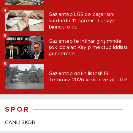
4
Gaziantep LGS’de başarısını
sürdürdü: 11 öğrenci Türkiye
birincisi oldu
5
Gaziantep'te intihar girişiminde
şok iddialar: Kayıp mektup iddiası
gündemde
6
Gaziantep defin listesi! 18
Temmuz 2026 kimler vefat etti?
S P O R
CANLI SKOR