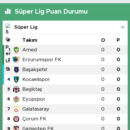
Süper Lig Puan Durumu
Süper Lig
#
Takım
O
P
Amed
0
0
1
Erzurumspor FK
0
0
2
Başakşehir
0
0
3
Kocaelispor
0
0
4
Beşiktaş
0
0
5
Eyüpspor
0
0
6
Galatasaray
0
0
7
Çorum FK
0
0
8
Gaziantep FK
0
0
9