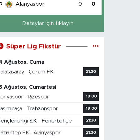
Alanyaspor
0
0
0
Detaylar için tıklayın
Süper Lig Fikstür
4 Ağustos, Cuma
alatasaray - Çorum FK
21:30
5 Ağustos, Cumartesi
onyaspor - Rizespor
19:00
asımpaşa - Trabzonspor
19:00
ençlerbirliği S.K. - Fenerbahçe
21:30
aziantep FK - Alanyaspor
21:30