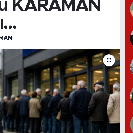
rü KARAMAN
...
AMAN