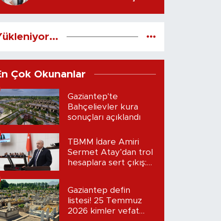
EN ETKİLİ İLK ADIMLAR
Uzm. Fzt. Fatma ASLAN
yazdı...
ükleniyor...
En Çok Okunanlar
Gaziantep'te
Bahçelievler kura
sonuçları açıklandı
TBMM İdare Amiri
Sermet Atay’dan trol
hesaplara sert çıkış:
“Seni bulacağım”
Gaziantep defin
listesi! 25 Temmuz
2026 kimler vefat