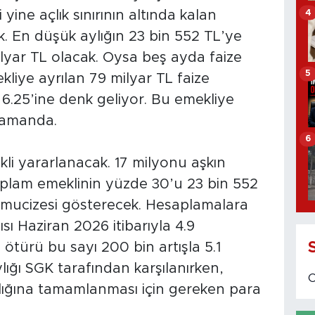
4
yine açlık sınırının altında kalan
 En düşük aylığın 23 bin 552 TL’ye
ilyar TL olacak. Oysa beş ayda faize
5
kliye ayrılan 79 milyar TL faize
.25’ine denk geliyor. Bu emekliye
 zamanda.
6
li yararlanacak. 17 milyonu aşkın
toplam emeklinin yüzde 30’u 23 bin 552
e mucizesi gösterecek. Hesaplamalara
sı Haziran 2026 itibarıyla 4.9
 ötürü bu sayı 200 bin artışla 5.1
lığı SGK tarafından karşılanırken,
ylığına tamamlanması için gereken para