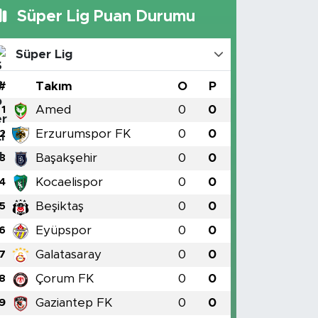
Süper Lig Puan Durumu
Süper Lig
#
Takım
O
P
Amed
0
0
1
Erzurumspor FK
0
0
2
Başakşehir
0
0
3
Kocaelispor
0
0
4
Beşiktaş
0
0
5
Eyüpspor
0
0
6
Galatasaray
0
0
7
Çorum FK
0
0
8
Gaziantep FK
0
0
9