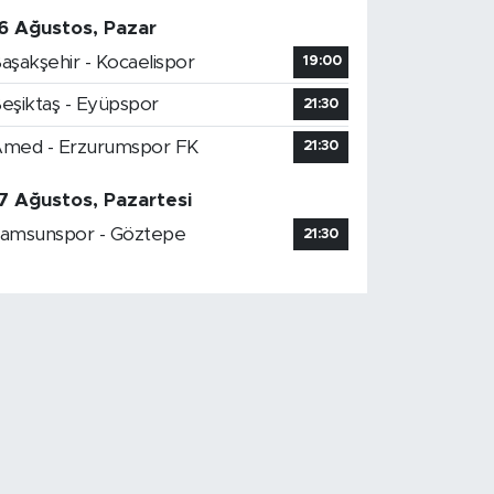
6 Ağustos, Pazar
aşakşehir - Kocaelispor
19:00
eşiktaş - Eyüpspor
21:30
med - Erzurumspor FK
21:30
7 Ağustos, Pazartesi
amsunspor - Göztepe
21:30