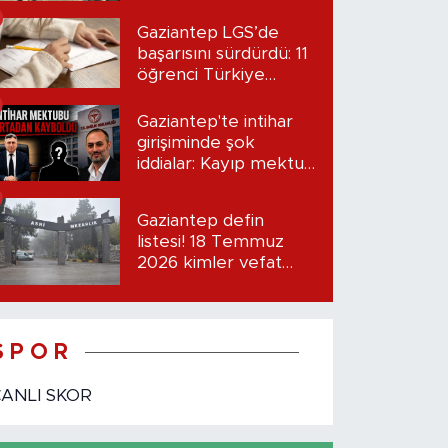
etti?
Gaziantep LGS’de
başarısını sürdürdü: 11
öğrenci Türkiye
birincisi oldu
Gaziantep'te intihar
girişiminde şok
iddialar: Kayıp mektup
iddiası gündemde
Gaziantep defin
listesi! 18 Temmuz
2026 kimler vefat
etti?
S P O R
CANLI SKOR