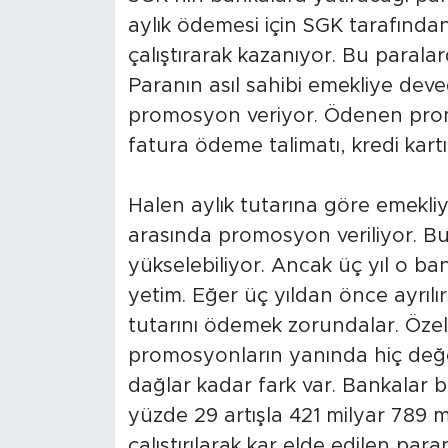
aylık ödemesi için SGK tarafınd
çalıştırarak kazanıyor. Bu parala
Paranın asıl sahibi emekliye dev
promosyon veriyor. Ödenen promo
fatura ödeme talimatı, kredi kartı
Halen aylık tutarına göre emekliye
arasında promosyon veriliyor. Bu
yükselebiliyor. Ancak üç yıl o ban
yetim. Eğer üç yıldan önce ayrı
tutarını ödemek zorundalar. Öze
promosyonların yanında hiç değer
dağlar kadar fark var. Bankalar b
yüzde 29 artışla 421 milyar 789 m
çalıştırılarak kar elde edilen paran