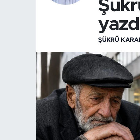
Şük
yazdı
ŞÜKRÜ KAR