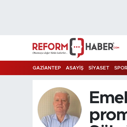
Nöbetçi Eczaneler
Hava Durumu
Trafik Durumu
Süper Lig Puan Durumu ve Fikstür
GAZİANTEP
ASAYİŞ
SİYASET
SPO
Tüm Manşetler
Emek
Son Dakika Haberleri
Haber Arşivi
prom