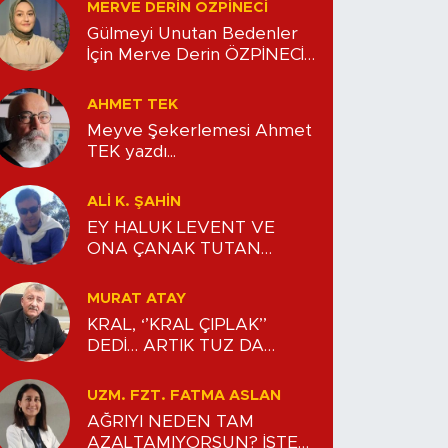
MERVE DERIN ÖZPİNECİ
Gülmeyi Unutan Bedenler
İçin Merve Derin ÖZPİNECİ
yazdı...
AHMET TEK
Meyve Şekerlemesi Ahmet
TEK yazdı...
ALİ K. ŞAHİN
EY HALUK LEVENT VE
ONA ÇANAK TUTAN
AVANELER!!!
MURAT ATAY
KRAL, ‘’KRAL ÇIPLAK’’
DEDİ… ARTIK TUZ DA
KOKMUŞ… Murat ATAY
yazdı...
UZM. FZT. FATMA ASLAN
AĞRIYI NEDEN TAM
AZALTAMIYORSUN? İŞTE