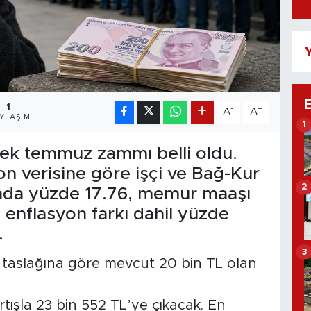
Y
1
-
+
A
A
YLAŞIM
1
ek temmuz zammı belli oldu.
on verisine göre işçi ve Bağ-Kur
2
ğında yüzde 17.76, memur maaşı
 enflasyon farkı dahil yüzde
.
3
taslağına göre mevcut 20 bin TL olan
rtışla 23 bin 552 TL’ye çıkacak. En