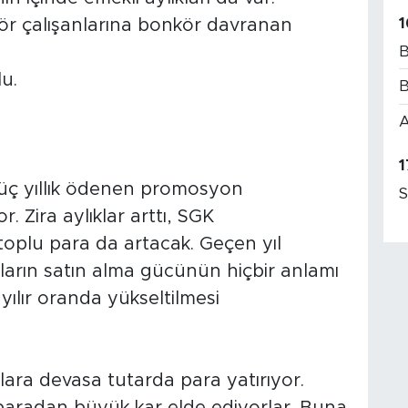
1
r çalışanlarına bonkör davranan
B
u.
B
A
1
 üç yıllık ödenen promosyon
S
r. Zira aylıklar arttı, SGK
toplu para da artacak. Geçen yıl
rın satın alma gücünün hiçbir anlamı
yılır oranda yükseltilmesi
lara devasa tutarda para yatırıyor.
aradan büyük kar elde ediyorlar. Buna