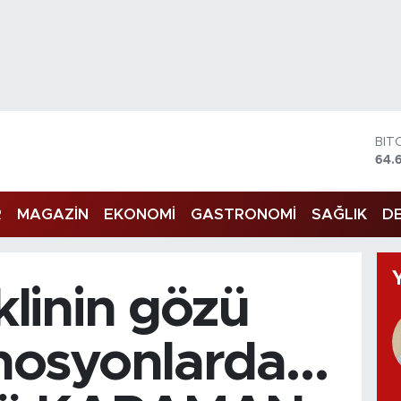
DO
47,
EU
55,
R
MAGAZİN
EKONOMİ
GASTRONOMİ
SAĞLIK
DE
STE
64,
GRA
651
BİS
linin gözü
13.
BIT
64.
osyonlarda…