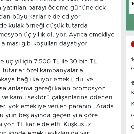
1
an yatırılan parayı ödeme gününe dek
rdan büyü karlar elde ediyor.
ede kulak örneği düşük tutarda
syon üç yıllık oluyor. Ayrıca emekliye
 alması gibi koşulları dayatıyor.
1
 üç yıl için 7.500 TL ile 30 bin TL
G
 tutarlar özel kampanyalarla
kaya bağlı kalıyor emekli, dul ve
1
lırsa anlaşma gereği kalan promosyon
K
l ve kamu sektörü çalışanlarına ödenen
K
i yok emekliye verilen paranın . Arada
u yılın beş ayında geçen yıla göre
G
ilyon TL kar elde etti. Kuşkusuz
G
ın içinde emekli aylıkları da var.