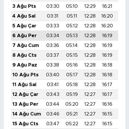
3 Ağu Pts
03:30
05:10
12:29
16:21
19:
4 Ağu Sal
03:31
05:11
12:28
16:20
19:
5 Ağu Çar
03:33
05:12
12:28
16:20
19:
6 Ağu Per
03:34
05:13
12:28
16:19
19:
7 Ağu Cum
03:36
05:14
12:28
16:19
19:
8 Ağu Cts
03:37
05:15
12:28
16:19
19:
9 Ağu Paz
03:38
05:16
12:28
16:18
19:
10 Ağu Pts
03:40
05:17
12:28
16:18
19:
11 Ağu Sal
03:41
05:18
12:28
16:17
19:
12 Ağu Çar
03:43
05:19
12:27
16:17
19:
13 Ağu Per
03:44
05:20
12:27
16:16
19:
14 Ağu Cum
03:46
05:21
12:27
16:15
19:
15 Ağu Cts
03:47
05:22
12:27
16:15
19: