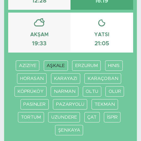
12:28
16:19
AKŞAM
YATSI
19:33
21:05
AZİZİYE
AŞKALE
ERZURUM
HINIS
HORASAN
KARAYAZI
KARAÇOBAN
KÖPRÜKÖY
NARMAN
OLTU
OLUR
PASİNLER
PAZARYOLU
TEKMAN
TORTUM
UZUNDERE
ÇAT
İSPİR
ŞENKAYA