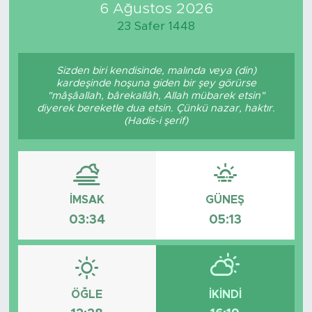
6 Ağustos 2026
23 Safer 1448
Sizden biri kendisinde, malında veya (din)
kardeşinde hoşuna giden bir şey görürse
"mâşâallah, bârekallâh, Allah mübarek etsin"
diyerek bereketle dua etsin. Çünkü nazar, haktır.
(Hadis-i şerif)
İMSAK
GÜNEŞ
03:34
05:13
ÖĞLE
İKINDI