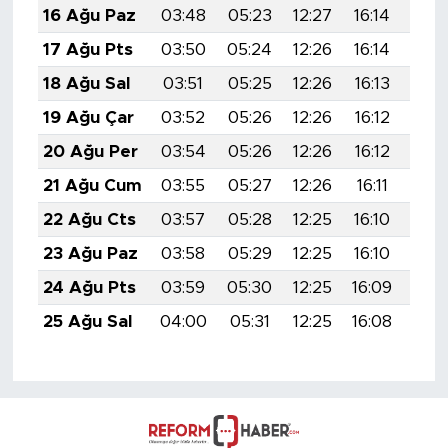
16 Ağu Paz
03:48
05:23
12:27
16:14
19:
17 Ağu Pts
03:50
05:24
12:26
16:14
19:
18 Ağu Sal
03:51
05:25
12:26
16:13
19:
19 Ağu Çar
03:52
05:26
12:26
16:12
19:
20 Ağu Per
03:54
05:26
12:26
16:12
19:
21 Ağu Cum
03:55
05:27
12:26
16:11
19:
22 Ağu Cts
03:57
05:28
12:25
16:10
19:
23 Ağu Paz
03:58
05:29
12:25
16:10
19:
24 Ağu Pts
03:59
05:30
12:25
16:09
19:
25 Ağu Sal
04:00
05:31
12:25
16:08
19: