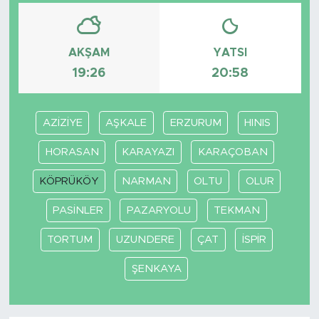
AKŞAM
YATSI
19:26
20:58
AZİZİYE
AŞKALE
ERZURUM
HINIS
HORASAN
KARAYAZI
KARAÇOBAN
KÖPRÜKÖY
NARMAN
OLTU
OLUR
PASİNLER
PAZARYOLU
TEKMAN
TORTUM
UZUNDERE
ÇAT
İSPİR
ŞENKAYA