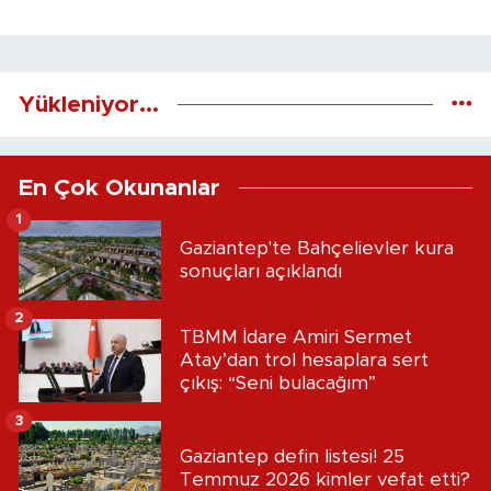
Yükleniyor...
En Çok Okunanlar
1
Gaziantep'te Bahçelievler kura
sonuçları açıklandı
2
TBMM İdare Amiri Sermet
Atay’dan trol hesaplara sert
çıkış: “Seni bulacağım”
3
Gaziantep defin listesi! 25
Temmuz 2026 kimler vefat etti?