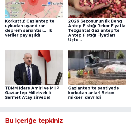
Korkuttu! Gaziantep'te
2026 Sezonunun İlk Beng
uykudan uyandıran
Antep Fıstığı Rekor Fiyatla
deprem sarsıntısı... İlk
Tezgâhta! Gaziantep’te
veriler paylaşıldı
Antep Fıstığı Fiyatları
Uçtu...
TBMM İdare Amiri ve MHP
Gaziantep’te şantiyede
Gaziantep Milletvekili
korkutan anlar! Beton
Sermet Atay zirvede!
mikseri devrildi
Bu içeriğe tepkiniz