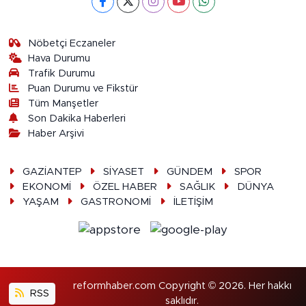
Nöbetçi Eczaneler
Hava Durumu
Trafik Durumu
Puan Durumu ve Fikstür
Tüm Manşetler
Son Dakika Haberleri
Haber Arşivi
GAZİANTEP
SİYASET
GÜNDEM
SPOR
EKONOMİ
ÖZEL HABER
SAĞLIK
DÜNYA
YAŞAM
GASTRONOMİ
İLETİŞİM
reformhaber.com Copyright © 2026. Her hakkı
RSS
saklıdır.