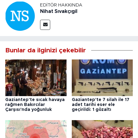
EDITÖR HAKKINDA
Nihat Sıvakçıgil
Bunlar da ilginizi çekebilir
Gaziantep'te sıcak havaya
Gaziantep'te 7 silah ile 17
rağmen Bakırcılar
adet tarihi eser ele
Çarşısı'nda yoğunluk
geçirildi: 1 gözaltı