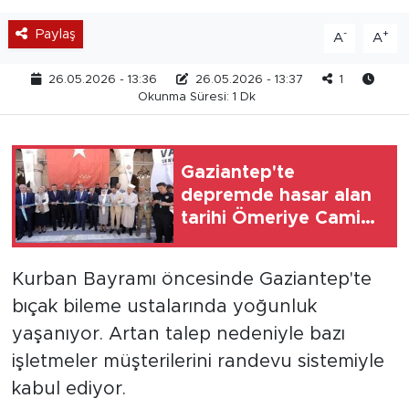
Paylaş
-
+
A
A
26.05.2026 - 13:36
26.05.2026 - 13:37
1
Okunma Süresi: 1 Dk
Gaziantep'te
depremde hasar alan
tarihi Ömeriye Cami
yeniden ibadete açıldı
Kurban Bayramı öncesinde Gaziantep'te
bıçak bileme ustalarında yoğunluk
yaşanıyor. Artan talep nedeniyle bazı
işletmeler müşterilerini randevu sistemiyle
kabul ediyor.