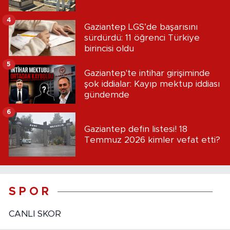
4
Gaziantep LGS’de başarısını
sürdürdü: 11 öğrenci Türkiye
birincisi oldu
5
Gaziantep'te intihar girişiminde
şok iddialar: Kayıp mektup iddiası
gündemde
6
Gaziantep defin listesi! 18
Temmuz 2026 kimler vefat etti?
S P O R
CANLI SKOR