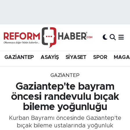
Nöbetçi Eczaneler
Hava Durumu
Trafik Durumu
GAZİANTEP
ASAYİŞ
SİYASET
SPOR
MAGA
Süper Lig Puan Durumu ve Fikstür
GAZIANTEP
Tüm Manşetler
Gaziantep'te bayram
öncesi randevulu bıçak
Son Dakika Haberleri
bileme yoğunluğu
Haber Arşivi
Kurban Bayramı öncesinde Gaziantep'te
bıçak bileme ustalarında yoğunluk