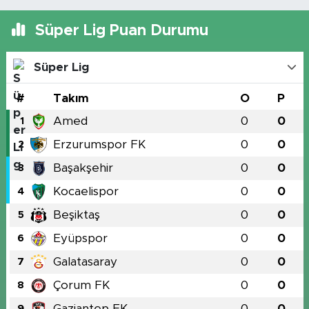
Süper Lig Puan Durumu
Süper Lig
#
Takım
O
P
Amed
0
0
1
Erzurumspor FK
0
0
2
Başakşehir
0
0
3
Kocaelispor
0
0
4
Beşiktaş
0
0
5
Eyüpspor
0
0
6
Galatasaray
0
0
7
Çorum FK
0
0
8
Gaziantep FK
0
0
9