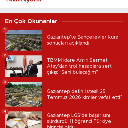
En Çok Okunanlar
1
Gaziantep'te Bahçelievler kura
sonuçları açıklandı
2
TBMM İdare Amiri Sermet
Atay’dan trol hesaplara sert
çıkış: “Seni bulacağım”
3
Gaziantep defin listesi! 25
Temmuz 2026 kimler vefat etti?
4
Gaziantep LGS’de başarısını
sürdürdü: 11 öğrenci Türkiye
birincisi oldu