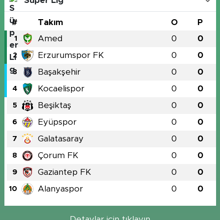
Süper Lig
#
Takım
O
P
Amed
0
0
1
Erzurumspor FK
0
0
2
Başakşehir
0
0
3
Kocaelispor
0
0
4
Beşiktaş
0
0
5
Eyüpspor
0
0
6
Galatasaray
0
0
7
Çorum FK
0
0
8
Gaziantep FK
0
0
9
Alanyaspor
0
0
10
Detaylar için tıklayın