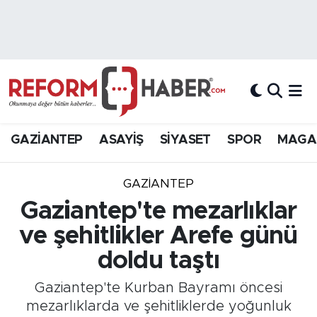
Nöbetçi Eczaneler
Hava Durumu
Trafik Durumu
GAZİANTEP
ASAYİŞ
SİYASET
SPOR
MAGA
Süper Lig Puan Durumu ve Fikstür
GAZIANTEP
Tüm Manşetler
Gaziantep'te mezarlıklar
ve şehitlikler Arefe günü
Son Dakika Haberleri
doldu taştı
Haber Arşivi
Gaziantep'te Kurban Bayramı öncesi
mezarlıklarda ve şehitliklerde yoğunluk