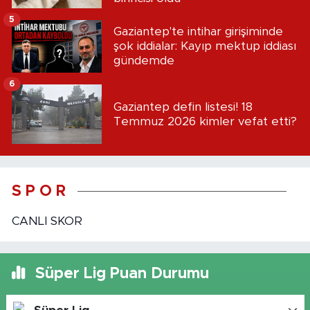
5
Gaziantep'te intihar girişiminde
şok iddialar: Kayıp mektup iddiası
gündemde
6
Gaziantep defin listesi! 18
Temmuz 2026 kimler vefat etti?
S P O R
CANLI SKOR
Süper Lig Puan Durumu