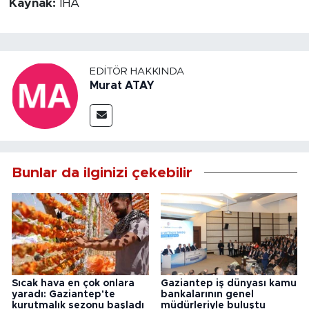
Kaynak:
İHA
EDITÖR HAKKINDA
Murat ATAY
Bunlar da ilginizi çekebilir
Sıcak hava en çok onlara
Gaziantep iş dünyası kamu
yaradı: Gaziantep'te
bankalarının genel
kurutmalık sezonu başladı
müdürleriyle buluştu