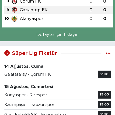
Çorum FK
0
0
8
Gaziantep FK
0
0
9
Alanyaspor
0
0
10
Detaylar için tıklayın
Süper Lig Fikstür
14 Ağustos, Cuma
Galatasaray - Çorum FK
21:30
15 Ağustos, Cumartesi
Konyaspor - Rizespor
19:00
Kasımpaşa - Trabzonspor
19:00
Gençlerbirliği S.K. - Fenerbahçe
21:30