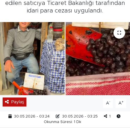
edilen satıcıya Ticaret Bakanlığı tarafından
idari para cezası uygulandı.
Paylaş
-
+
A
A
30.05.2026 - 03:24
30.05.2026 - 03:25
1
Okunma Süresi: 1 Dk