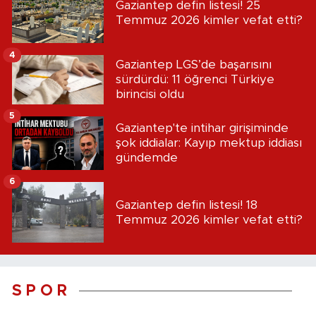
Gaziantep defin listesi! 25
Temmuz 2026 kimler vefat etti?
4
Gaziantep LGS’de başarısını
sürdürdü: 11 öğrenci Türkiye
birincisi oldu
5
Gaziantep'te intihar girişiminde
şok iddialar: Kayıp mektup iddiası
gündemde
6
Gaziantep defin listesi! 18
Temmuz 2026 kimler vefat etti?
S P O R