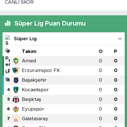
CANLI SKOR
Süper Lig Puan Durumu
Süper Lig
#
Takım
O
P
Amed
0
0
1
Erzurumspor FK
0
0
2
Başakşehir
0
0
3
Kocaelispor
0
0
4
Beşiktaş
0
0
5
Eyüpspor
0
0
6
Galatasaray
0
0
7