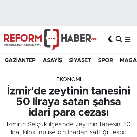
Nöbetçi Eczaneler
Hava Durumu
Trafik Durumu
GAZİANTEP
ASAYİŞ
SİYASET
SPOR
MAGA
Süper Lig Puan Durumu ve Fikstür
EKONOMİ
Tüm Manşetler
İzmir'de zeytinin tanesini
50 liraya satan şahsa
Son Dakika Haberleri
idari para cezası
Haber Arşivi
İzmir'in Selçuk ilçesinde zeytinin tanesini 50
lira, kilosunu ise bin liradan sattığı tespit