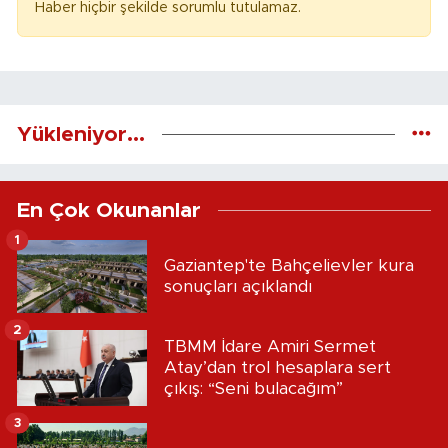
Haber hiçbir şekilde sorumlu tutulamaz.
Yükleniyor...
En Çok Okunanlar
1
Gaziantep'te Bahçelievler kura
sonuçları açıklandı
2
TBMM İdare Amiri Sermet
Atay’dan trol hesaplara sert
çıkış: “Seni bulacağım”
3