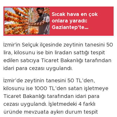
Sıcak hava en çok
onlara yaradı:
Gaziantep'te
kurutmalık sezonu
başladı
İzmir'in Selçuk ilçesinde zeytinin tanesini 50
lira, kilosunu ise bin liradan sattığı tespit
edilen satıcıya Ticaret Bakanlığı tarafından
idari para cezası uygulandı.
İzmir’de zeytinin tanesini 50 TL’den,
kilosunu ise 1000 TL’den satan işletmeye
Ticaret Bakanlığı tarafından idari para
cezası uygulandı. İşletmedeki 4 farklı
üründe mevzuata aykırı durum tespit