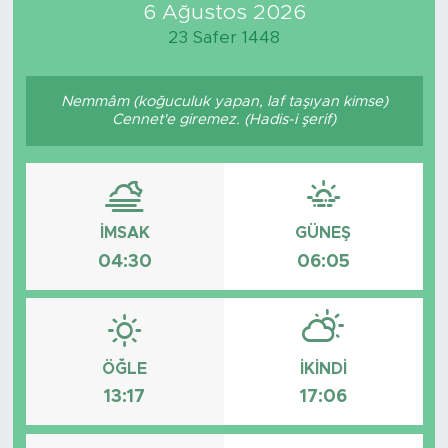
6 Ağustos 2026
23 Safer 1448
Nemmâm (koğuculuk yapan, laf taşıyan kimse)
Cennet'e giremez. (Hadis-i şerif)
İMSAK
GÜNEŞ
04:30
06:05
ÖĞLE
İKINDI
13:17
17:06