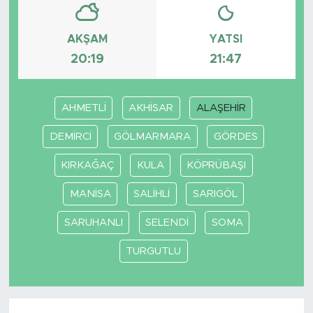
AKŞAM
YATSI
20:19
21:47
AHMETLİ
AKHİSAR
ALAŞEHİR
DEMİRCİ
GÖLMARMARA
GÖRDES
KIRKAĞAÇ
KULA
KÖPRÜBAŞI
MANİSA
SALİHLİ
SARIGÖL
SARUHANLI
SELENDİ
SOMA
TURGUTLU