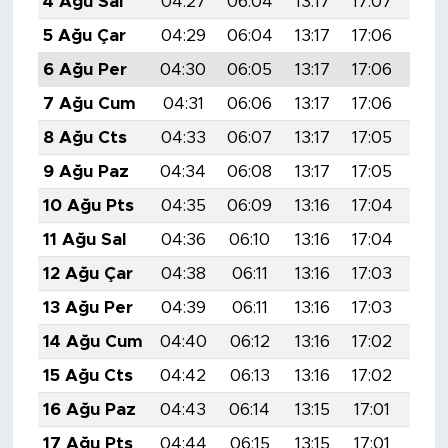
4 Ağu Sal
04:27
06:04
13:17
17:07
20:
5 Ağu Çar
04:29
06:04
13:17
17:06
20:
6 Ağu Per
04:30
06:05
13:17
17:06
20:
7 Ağu Cum
04:31
06:06
13:17
17:06
20:
8 Ağu Cts
04:33
06:07
13:17
17:05
20:
9 Ağu Paz
04:34
06:08
13:17
17:05
20:
10 Ağu Pts
04:35
06:09
13:16
17:04
20:
11 Ağu Sal
04:36
06:10
13:16
17:04
20:
12 Ağu Çar
04:38
06:11
13:16
17:03
20:
13 Ağu Per
04:39
06:11
13:16
17:03
20:
14 Ağu Cum
04:40
06:12
13:16
17:02
20:
15 Ağu Cts
04:42
06:13
13:16
17:02
20:
16 Ağu Paz
04:43
06:14
13:15
17:01
20:
17 Ağu Pts
04:44
06:15
13:15
17:01
20: