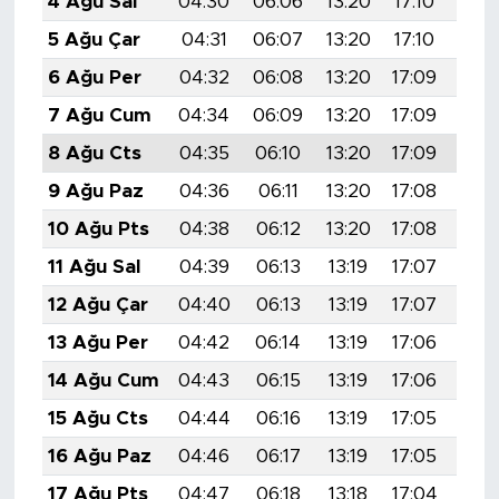
4 Ağu Sal
04:30
06:06
13:20
17:10
20:
5 Ağu Çar
04:31
06:07
13:20
17:10
20:
6 Ağu Per
04:32
06:08
13:20
17:09
20:
7 Ağu Cum
04:34
06:09
13:20
17:09
20:
8 Ağu Cts
04:35
06:10
13:20
17:09
20:
9 Ağu Paz
04:36
06:11
13:20
17:08
20:
10 Ağu Pts
04:38
06:12
13:20
17:08
20:
11 Ağu Sal
04:39
06:13
13:19
17:07
20:
12 Ağu Çar
04:40
06:13
13:19
17:07
20:
13 Ağu Per
04:42
06:14
13:19
17:06
20:
14 Ağu Cum
04:43
06:15
13:19
17:06
20:
15 Ağu Cts
04:44
06:16
13:19
17:05
20:
16 Ağu Paz
04:46
06:17
13:19
17:05
20:
17 Ağu Pts
04:47
06:18
13:18
17:04
20: