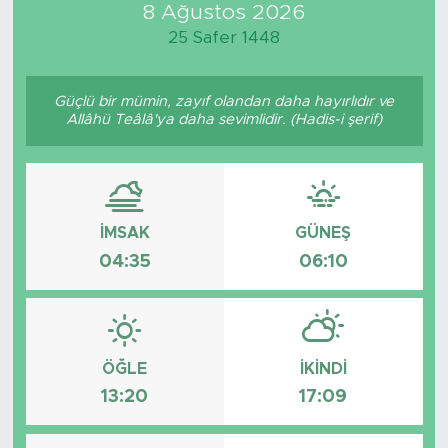
8 Ağustos 2026
25 Safer 1448
Güçlü bir mümin, zayıf olandan daha hayırlıdır ve
Allâhü Teâlâ'ya daha sevimlidir. (Hadis-i şerif)
İMSAK
GÜNEŞ
04:35
06:10
ÖĞLE
İKINDI
13:20
17:09