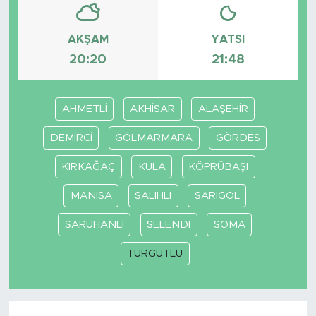
AKŞAM
YATSI
20:20
21:48
AHMETLİ
AKHİSAR
ALAŞEHİR
DEMİRCİ
GÖLMARMARA
GÖRDES
KIRKAĞAÇ
KULA
KÖPRÜBAŞI
MANİSA
SALİHLİ
SARIGÖL
SARUHANLI
SELENDİ
SOMA
TURGUTLU