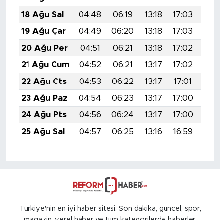
18 Ağu Sal
04:48
06:19
13:18
17:03
20:
19 Ağu Çar
04:49
06:20
13:18
17:03
20:
20 Ağu Per
04:51
06:21
13:18
17:02
20:
21 Ağu Cum
04:52
06:21
13:17
17:02
20:
22 Ağu Cts
04:53
06:22
13:17
17:01
20:
23 Ağu Paz
04:54
06:23
13:17
17:00
20:
24 Ağu Pts
04:56
06:24
13:17
17:00
19:
25 Ağu Sal
04:57
06:25
13:16
16:59
19:
Türkiye'nin en iyi haber sitesi. Son dakika, güncel, spor,
magazin, yerel haber ve tüm kategorilerde haberler.