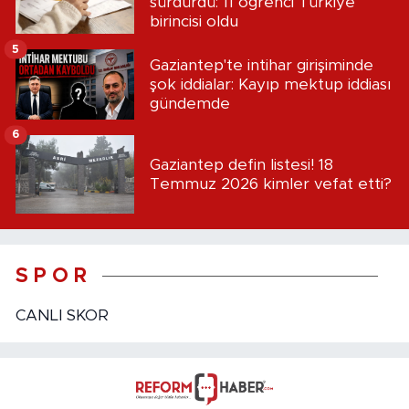
sürdürdü: 11 öğrenci Türkiye
birincisi oldu
5
Gaziantep'te intihar girişiminde
şok iddialar: Kayıp mektup iddiası
gündemde
6
Gaziantep defin listesi! 18
Temmuz 2026 kimler vefat etti?
S P O R
CANLI SKOR