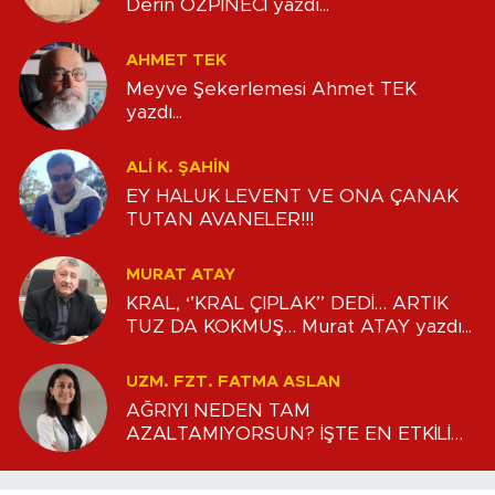
Derin ÖZPİNECİ yazdı...
AHMET TEK
Meyve Şekerlemesi Ahmet TEK
yazdı...
ALİ K. ŞAHİN
EY HALUK LEVENT VE ONA ÇANAK
TUTAN AVANELER!!!
MURAT ATAY
KRAL, ‘’KRAL ÇIPLAK’’ DEDİ… ARTIK
TUZ DA KOKMUŞ… Murat ATAY yazdı...
UZM. FZT. FATMA ASLAN
AĞRIYI NEDEN TAM
AZALTAMIYORSUN? İŞTE EN ETKİLİ
İLK ADIMLAR Uzm. Fzt. Fatma ASLAN
yazdı...