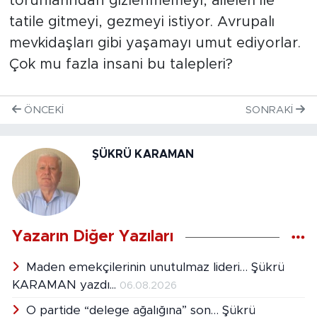
torunlarından gizlenmemeyi, aileleri ile
tatile gitmeyi, gezmeyi istiyor. Avrupalı
mevkidaşları gibi yaşamayı umut ediyorlar.
Çok mu fazla insani bu talepleri?
ÖNCEKI
SONRAKI
ŞÜKRÜ KARAMAN
Yazarın Diğer Yazıları
Maden emekçilerinin unutulmaz lideri… Şükrü
KARAMAN yazdı...
06.08.2026
O partide “delege ağalığına” son… Şükrü