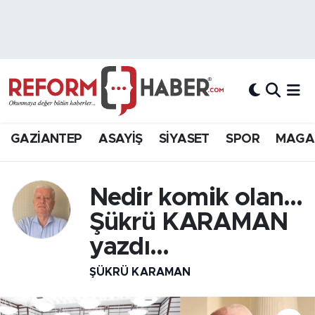
Nöbetçi Eczaneler
Hava Durumu
Trafik Durumu
GAZİANTEP
ASAYİŞ
SİYASET
SPOR
MAGA
Süper Lig Puan Durumu ve Fikstür
Nedir komik olan…
Tüm Manşetler
Şükrü KARAMAN
Son Dakika Haberleri
yazdı...
Haber Arşivi
ŞÜKRÜ KARAMAN