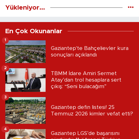
Yükleniyor...
En Çok Okunanlar
1
Gaziantep'te Bahçelievler kura
sonuçları açıklandı
2
TBMM İdare Amiri Sermet
Atay’dan trol hesaplara sert
çıkış: “Seni bulacağım”
3
Gaziantep defin listesi! 25
Temmuz 2026 kimler vefat etti?
4
Gaziantep LGS’de başarısını