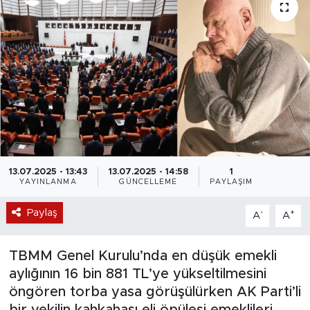
13.07.2025 - 13:43
13.07.2025 - 14:58
1
YAYINLANMA
GÜNCELLEME
PAYLAŞIM
Paylaş
-
+
A
A
TBMM Genel Kurulu’nda en düşük emekli
aylığının 16 bin 881 TL’ye yükseltilmesini
öngören torba yasa görüşülürken AK Parti’li
bir vekilin kahkahası eli öpülesi emeklileri