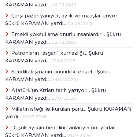
KARAMAN yazdı...
04.08.2026
Çarşı pazar yanıyor, aylık ve maaşlar eriyor…
Şükrü KARAMAN yazdı...
03.08.2026
Emekli yoksul ama onurlu insanlardır… Şükrü
KARAMAN yazdı...
02.08.2026
Patronların “asgari” kurnazlığı… Şükrü
KARAMAN yazdı...
01.08.2026
Sendikalaşmanın önündeki engel… Şükrü
KARAMAN yazdı...
28.07.2026
Atatürk’ün Kızları tarih yazıyor… Şükrü
KARAMAN yazdı...
27.07.2026
Milletin isteği ile kurulan parti… Şükrü KARAMAN
yazdı...
22.07.2026
Düşük aylığın bedelini canlarıyla ödüyorlar…
Şükrü KARAMAN yazdı...
21.07.2026